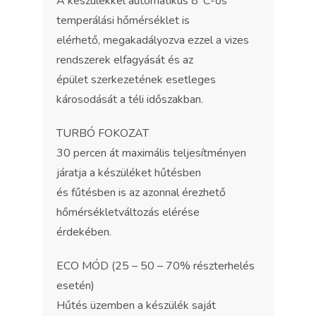
A készülékkel automatikus 8°C-os
temperálási hőmérséklet is
elérhető, megakadályozva ezzel a vizes
rendszerek elfagyását és az
épület szerkezetének esetleges
károsodását a téli időszakban.
TURBÓ FOKOZAT
30 percen át maximális teljesítményen
járatja a készüléket hűtésben
és fűtésben is az azonnal érezhető
hőmérsékletváltozás elérése
érdekében.
ECO MÓD (25 – 50 – 70% részterhelés
esetén)
Hűtés üzemben a készülék saját