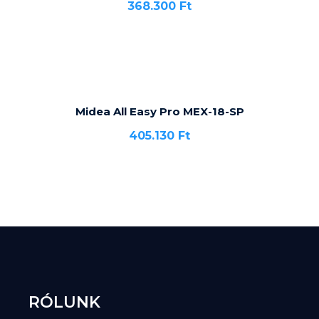
368.300
Ft
Midea All Easy Pro MEX-18-SP
405.130
Ft
RÓLUNK