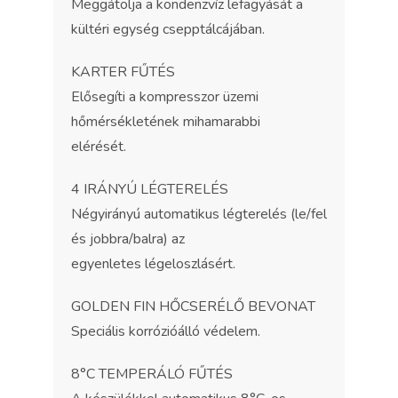
Meggátolja a kondenzvíz lefagyását a
kültéri egység csepptálcájában.
KARTER FŰTÉS
Elősegíti a kompresszor üzemi
hőmérsékletének mihamarabbi
elérését.
4 IRÁNYÚ LÉGTERELÉS
Négyirányú automatikus légterelés (le/fel
és jobbra/balra) az
egyenletes légeloszlásért.
GOLDEN FIN HŐCSERÉLŐ BEVONAT
Speciális korrózióálló védelem.
8°C TEMPERÁLÓ FŰTÉS