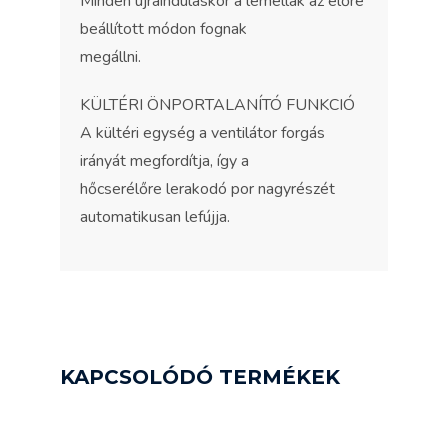
Minden újrainduláskor a lemellák az előre
beállított módon fognak
megállni.
KÜLTÉRI ÖNPORTALANÍTÓ FUNKCIÓ
A kültéri egység a ventilátor forgás
irányát megfordítja, így a
hőcserélőre lerakodó por nagyrészét
automatikusan lefújja.
KAPCSOLÓDÓ TERMÉKEK