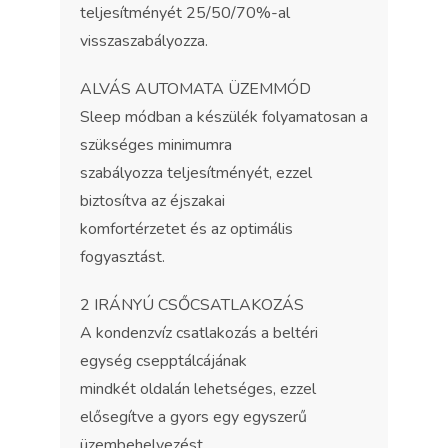
teljesítményét 25/50/70%-al
visszaszabályozza.
ALVÁS AUTOMATA ÜZEMMÓD
Sleep módban a készülék folyamatosan a
szükséges minimumra
szabályozza teljesítményét, ezzel
biztosítva az éjszakai
komfortérzetet és az optimális
fogyasztást.
2 IRÁNYÚ CSŐCSATLAKOZÁS
A kondenzvíz csatlakozás a beltéri
egység csepptálcájának
mindkét oldalán lehetséges, ezzel
elősegítve a gyors egy egyszerű
üzembehelyezést.