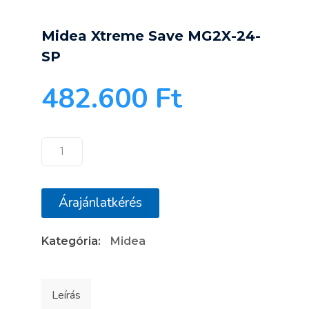
Midea Xtreme Save MG2X-24-
SP
482.600
Ft
Midea
Xtreme
Save
Árajánlatkérés
MG2X-
24-
Kategória:
Midea
SP
mennyiség
Leírás