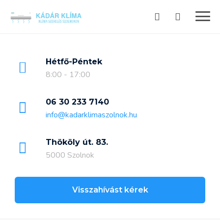
Skip
to
content
Hétfő-Péntek
8:00 - 17:00
06 30 233 7140
info@kadarklimaszolnok.hu
Thököly út. 83.
5000 Szolnok
Visszahívást kérek