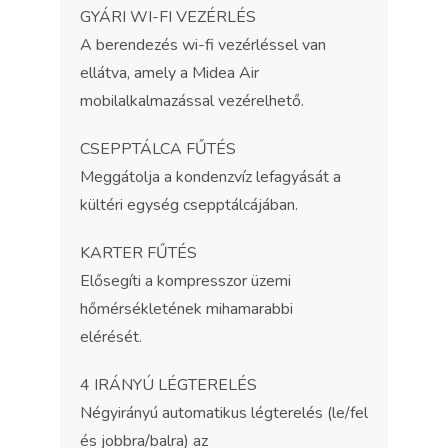
GYÁRI WI-FI VEZÉRLÉS
A berendezés wi-fi vezérléssel van
ellátva, amely a Midea Air
mobilalkalmazással vezérelhető.
CSEPPTÁLCA FŰTÉS
Meggátolja a kondenzvíz lefagyását a
kültéri egység csepptálcájában.
KARTER FŰTÉS
Elősegíti a kompresszor üzemi
hőmérsékletének mihamarabbi
elérését.
4 IRÁNYÚ LÉGTERELÉS
Négyirányú automatikus légterelés (le/fel
és jobbra/balra) az