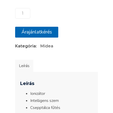
Midea
All
Easy
Árajánlatkérés
Pro
MEX-
Kategória:
Midea
12-
SP
mennyiség
Leírás
Leírás
Ionizátor
Intelligens szem
Csepptálca fűtés