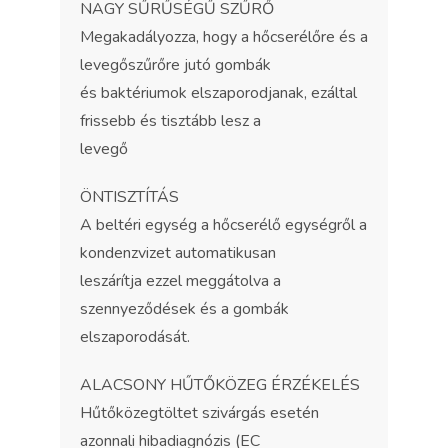
NAGY SŰRŰSÉGŰ SZŰRŐ
Megakadályozza, hogy a hőcserélőre és a
levegőszűrőre jutó gombák
és baktériumok elszaporodjanak, ezáltal
frissebb és tisztább lesz a
levegő
ÖNTISZTÍTÁS
A beltéri egység a hőcserélő egységről a
kondenzvizet automatikusan
leszárítja ezzel meggátolva a
szennyeződések és a gombák
elszaporodását.
ALACSONY HŰTŐKÖZEG ÉRZÉKELÉS
Hűtőközegtöltet szivárgás esetén
azonnali hibadiagnózis (EC