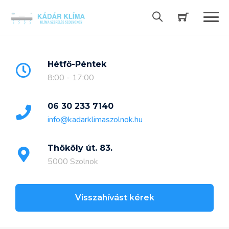
Skip
to
content
Hétfő-Péntek
8:00 - 17:00
06 30 233 7140
info@kadarklimaszolnok.hu
Thököly út. 83.
5000 Szolnok
Visszahívást kérek