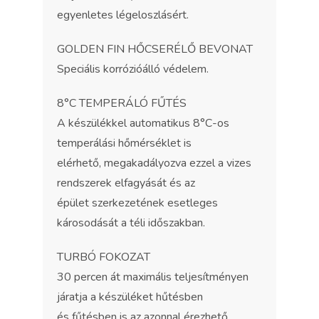
egyenletes légeloszlásért.
GOLDEN FIN HŐCSERÉLŐ BEVONAT
Speciális korrózióálló védelem.
8°C TEMPERÁLÓ FŰTÉS
A készülékkel automatikus 8°C-os
temperálási hőmérséklet is
elérhető, megakadályozva ezzel a vizes
rendszerek elfagyását és az
épület szerkezetének esetleges
károsodását a téli időszakban.
TURBÓ FOKOZAT
30 percen át maximális teljesítményen
járatja a készüléket hűtésben
és fűtésben is az azonnal érezhető