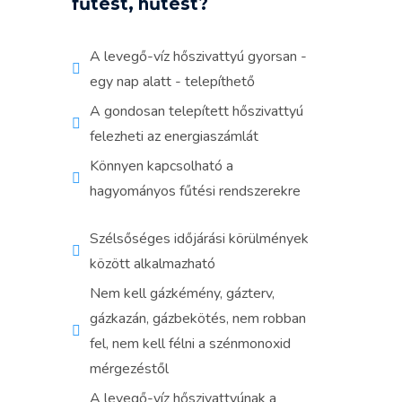
fűtést, hűtést?
A levegő-víz hőszivattyú gyorsan -
egy nap alatt - telepíthető
A gondosan telepített hőszivattyú
felezheti az energiaszámlát
Könnyen kapcsolható a
hagyományos fűtési rendszerekre
Szélsőséges időjárási körülmények
között alkalmazható
Nem kell gázkémény, gázterv,
gázkazán, gázbekötés, nem robban
fel, nem kell félni a szénmonoxid
mérgezéstől
A levegő-víz hőszivattyúnak a