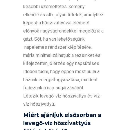
későbbi üzemeltetés, kémény
ellenőrzés stb., olyan tételek, amelyhez
képest a hőszivattyúval elérhető
előnyök nagyságrendekkel megelőzik a
gázt. Sőt, ha van lehetőségünk
napelemes rendszer kiépítésére,
máris minimalizálhatjuk a rezsinket és
kifejezetten jó érzés egy napsütéses
időben tudni, hogy éppen most nulla a
házunk energiafogyasztása, mindent
fedezünk a nap sugárzásából.
Létezik levegő-víz hőszivattyú és víz-
víz hőszivattyú.
Miért ajánljuk elsősorban a
levegő-víz hőszivattyús