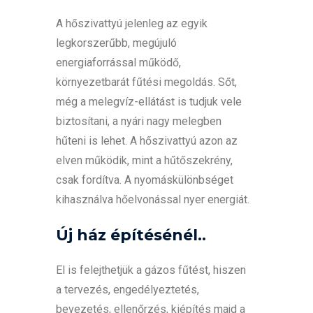
A hőszivattyú jelenleg az egyik
legkorszerűbb, megújuló
energiaforrással működő,
környezetbarát fűtési megoldás. Sőt,
még a melegvíz-ellátást is tudjuk vele
biztosítani, a nyári nagy melegben
hűteni is lehet. A hőszivattyú azon az
elven működik, mint a hűtőszekrény,
csak fordítva. A nyomáskülönbséget
kihasználva hőelvonással nyer energiát.
Új ház építésénél..
El is felejthetjük a gázos fűtést, hiszen
a tervezés, engedélyeztetés,
bevezetés, ellenőrzés, kiépítés majd a