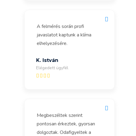
A felmérés során profi
javaslatot kaptunk a klíma
elhelyezésére.
K. István
Elégedett ügyfél
Megbeszéltek szerint
pontosan érkeztek, gyorsan
dolgoztak. Odafigyeltek a