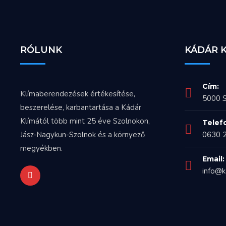
RÓLUNK
KÁDÁR 
Cím:
Klímaberendezések értékesítése,
5000 S
beszerelése, karbantartása a Kádár
Klímától több mint 25 éve Szolnokon,
Telef
Jász-Nagykun-Szolnok és a környező
0630 
megyékben.
Email:
info@k