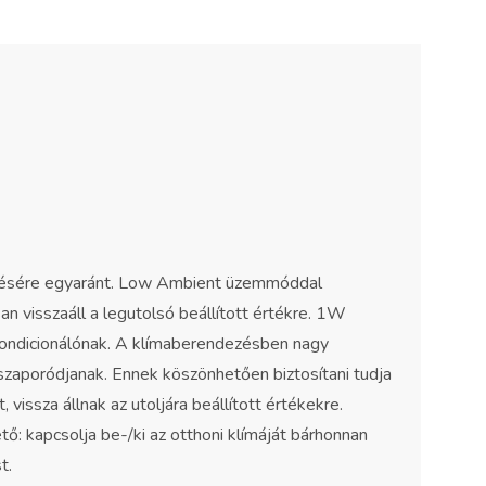
tésére egyaránt. Low Ambient üzemmóddal
n visszaáll a legutolsó beállított értékre. 1W
ondicionálónak. A klímaberendezésben nagy
zaporódjanak. Ennek köszönhetően biztosítani tudja
issza állnak az utoljára beállított értékekre.
ő: kapcsolja be-/ki az otthoni klímáját bárhonnan
t.