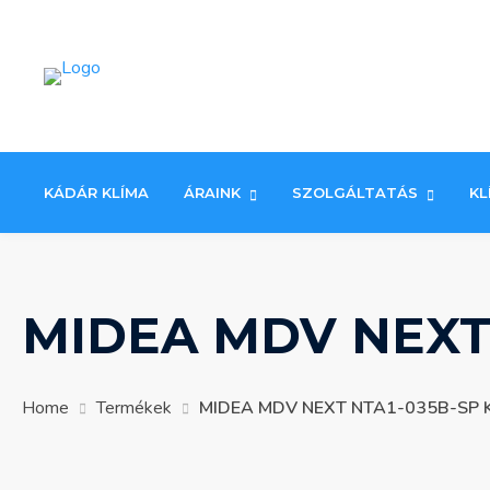
Skip
to
content
KÁDÁR KLÍMA
ÁRAINK
SZOLGÁLTATÁS
KL
MIDEA MDV NEXT
Home
Termékek
MIDEA MDV NEXT NTA1-035B-SP 