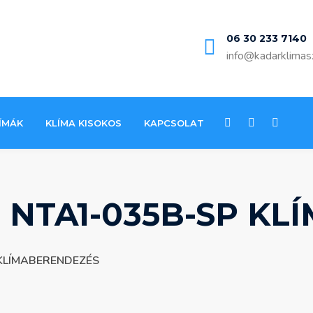
06 30 233 7140
info@kadarklimas
ÍMÁK
KLÍMA KISOKOS
KAPCSOLAT
 NTA1-035B-SP K
KLÍMABERENDEZÉS