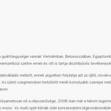
 gyártóegységei vannak Vietnámban, Belorussziában, Egyiptomba
nemzetközi szintre emeli és ott is tartja disztribúciós tevékenysé
adatvállalás mellett, ennek jegyében folytatja azt az újító, növ
e. Az üzleti szegmensben betöltött minél komolyabb szerepe melle
acon.
folyamatosan nő a népszerűsége, 2008-ban már a három legismer
ali mono- és multi split klímák után kereskedelmi légkondicionálók