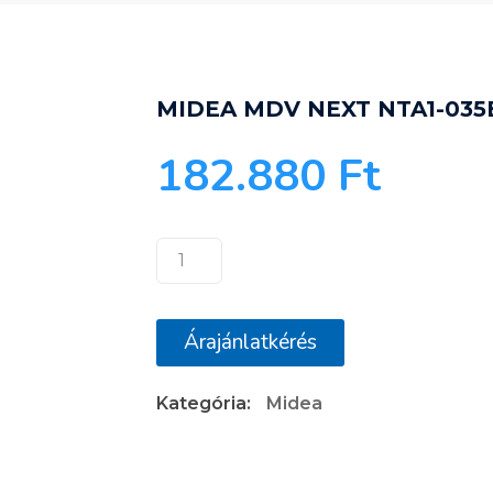
MIDEA MDV NEXT NTA1-03
182.880
Ft
MIDEA
MDV
NEXT
Árajánlatkérés
NTA1-
035B-
Kategória:
Midea
SP
KLÍMABERENDEZÉS
mennyiség