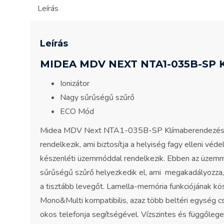
Leírás
Leírás
MIDEA MDV NEXT NTA1-035B-SP
Ionizátor
Nagy sűrűségű szűrő
ECO Mód
Midea MDV Next NTA1-035B-SP Klímaberendezés tel
rendelkezik, ami biztosítja a helyiség fagy elleni v
készenléti üzemmóddal rendelkezik. Ebben az üzemm
sűrűségű szűrő helyezkedik el, ami megakadályozza,
a tisztább levegőt. Lamella-memória funkciójának kös
Mono&Multi kompatibilis, azaz több beltéri egység cs
okos telefonja segítségével. Vízszintes és függőleges