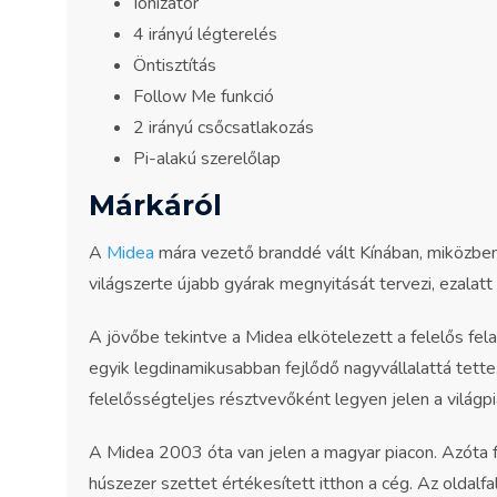
Ionizátor
4 irányú légterelés
Öntisztítás
Follow Me funkció
2 irányú csőcsatlakozás
Pi-alakú szerelőlap
Márkáról
A
Midea
mára vezető branddé vált Kínában, miközben
világszerte újabb gyárak megnyitását tervezi, ezalatt 
A jövőbe tekintve a Midea elkötelezett a felelős fel
egyik legdinamikusabban fejlődő nagyvállalattá tett
felelősségteljes résztvevőként legyen jelen a világpi
A Midea 2003 óta van jelen a magyar piacon. Azóta 
húszezer szettet értékesített itthon a cég. Az oldalf