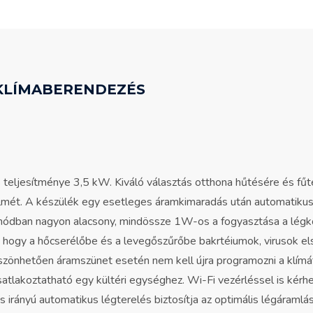
 KLÍMABERENDEZÉS
jesítménye 3,5 kW. Kiváló választás otthona hűtésére és fű
édelmét. A készülék egy esetleges áramkimaradás után automatikusa
ódban nagyon alacsony, mindössze 1W-os a fogyasztása a légk
 hogy a hőcserélőbe és a levegőszűrőbe bakrtéiumok, virusok els
zönhetően áramszünet esetén nem kell újra programozni a klímát, v
atlakoztatható egy kültéri egységhez. Wi-Fi vezérléssel is kérhet
 irányú automatikus légterelés biztosítja az optimális légáramlás