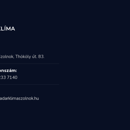
KLÍMA
zolnok, Thököly út. 83.
onszám:
233 7140
adarklimaszolnok.hu