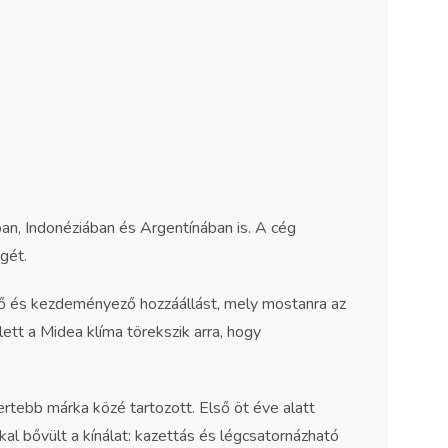
n, Indonéziában és Argentínában is. A cég
gét.
ekvő és kezdeményező hozzáállást, mely mostanra az
tt a Midea klíma törekszik arra, hogy
tebb márka közé tartozott. Első öt éve alatt
kal bővült a kínálat: kazettás és légcsatornázható