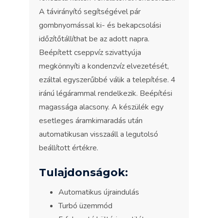
A távirányító segítségével pár
gombnyomással ki- és bekapcsolási
időzítőtállíthat be az adott napra.
Beépített cseppvíz szivattyúja
megkönnyíti a kondenzvíz elvezetését,
ezáltal egyszerűbbé válik a telepítése. 4
iránú légárammal rendelkezik. Beépítési
magassága alacsony. A készülék egy
esetleges áramkimaradás után
automatikusan visszaáll a legutolsó
beállított értékre.
Tulajdonságok:
Automatikus újraindulás
Turbó üzemmód