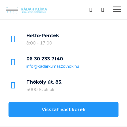
Skip
to
content
Hétfő-Péntek
8:00 - 17:00
06 30 233 7140
info@kadarklimaszolnok.hu
Thököly út. 83.
5000 Szolnok
Visszahívást kérek