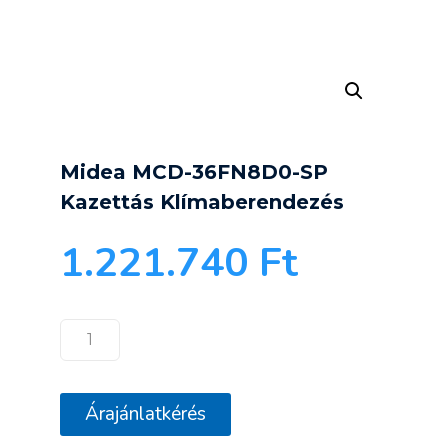
Midea MCD-36FN8D0-SP
Kazettás Klímaberendezés
1.221.740
Ft
Midea
MCD-
36FN8D0-
Árajánlatkérés
SP
Kazettás