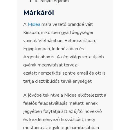
4-irányú légáram
Márkáról
A
Midea
mára vezető branddé vált
Kínában, miközben gyártóegységei
vannak Vietnámban, Belorussziában,
Egyiptomban, Indonéziában és
Argentínában is. A cég világszerte újabb
gyárak megnyitását tervezi,
ezalatt nemzetközi szintre emeli és ott is
tartja disztribúciós tevékenységét.
A jövőbe tekintve a Midea elkötelezett a
felelős feladatvállalás mellett, ennek
jegyében folytatja azt az újító, növekvő
és kezdeményező hozzáállást, mely
mostanra az egyik legdinamikusabban