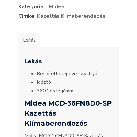
Kategória:
Midea
Klímaberendezés
mennyiség
Címke:
Kazettás Klímaberendezés
Leírás
Leírás
Beépített cseppvíz szivattyú
Időzítő
360°-os légáram
Midea MCD-36FN8D0-SP
Kazettás
Klímaberendezés
Midea MCD-36FN8D0-SP Kazettás