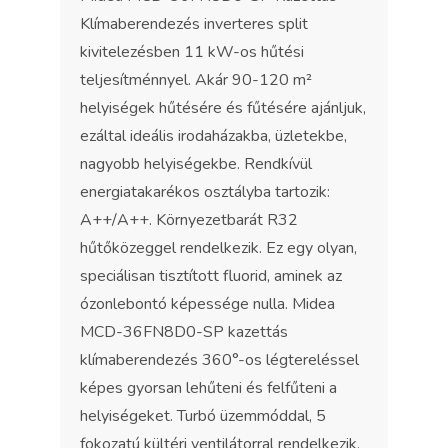
Klímaberendezés inverteres split
kivitelezésben 11 kW-os hűtési
teljesítménnyel. Akár 90-120 m²
helyiségek hűtésére és fűtésére ajánljuk,
ezáltal ideális irodaházakba, üzletekbe,
nagyobb helyiségekbe. Rendkívül
energiatakarékos osztályba tartozik:
A++/A++. Környezetbarát R32
hűtőközeggel rendelkezik. Ez egy olyan,
speciálisan tisztított fluorid, aminek az
ózonlebontó képessége nulla. Midea
MCD-36FN8D0-SP kazettás
klímaberendezés 360°-os légtereléssel
képes gyorsan lehűteni és felfűteni a
helyiségeket. Turbó üzemmóddal, 5
fokozatú kültéri ventilátorral rendelkezik.