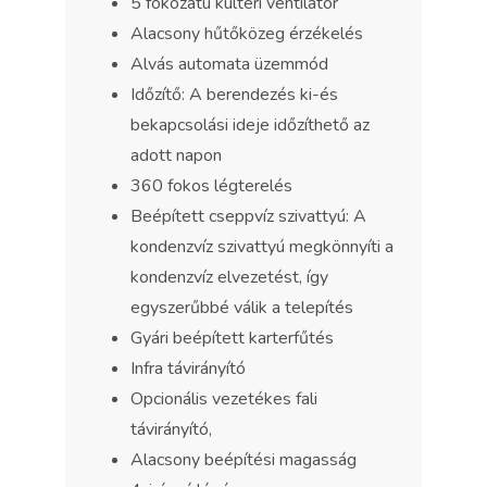
5 fokozatú kültéri ventilátor
Alacsony hűtőközeg érzékelés
Alvás automata üzemmód
Időzítő: A berendezés ki-és
bekapcsolási ideje időzíthető az
adott napon
360 fokos légterelés
Beépített cseppvíz szivattyú: A
kondenzvíz szivattyú megkönnyíti a
kondenzvíz elvezetést, így
egyszerűbbé válik a telepítés
Gyári beépített karterfűtés
Infra távirányító
Opcionális vezetékes fali
távirányító,
Alacsony beépítési magasság