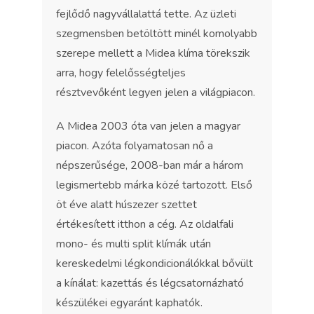
fejlődő nagyvállalattá tette. Az üzleti
szegmensben betöltött minél komolyabb
szerepe mellett a Midea klíma törekszik
arra, hogy felelősségteljes
résztvevőként legyen jelen a világpiacon.
A Midea 2003 óta van jelen a magyar
piacon. Azóta folyamatosan nő a
népszerűsége, 2008-ban már a három
legismertebb márka közé tartozott. Első
öt éve alatt húszezer szettet
értékesített itthon a cég. Az oldalfali
mono- és multi split klímák után
kereskedelmi légkondicionálókkal bővült
a kínálat: kazettás és légcsatornázható
készülékei egyaránt kaphatók.