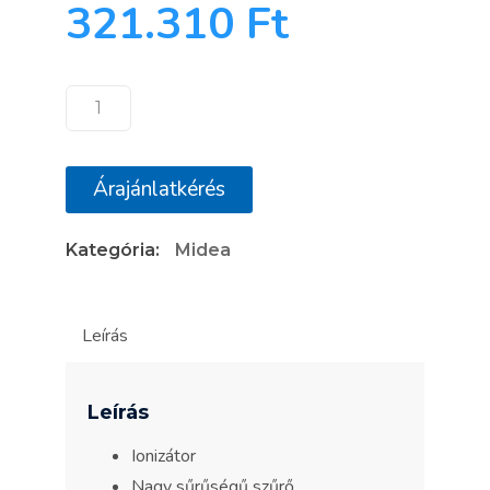
321.310
Ft
Midea
MDV
Next
Árajánlatkérés
NTA1-
053B-
Kategória:
Midea
SP
mennyiség
Leírás
Leírás
Ionizátor
Nagy sűrűségű szűrő