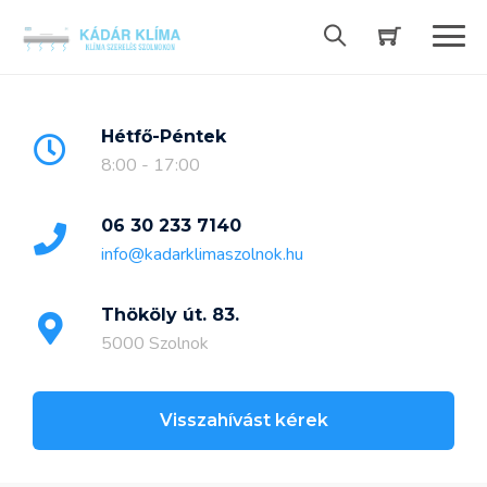
Skip
to
content
Hétfő-Péntek
8:00 - 17:00
06 30 233 7140
info@kadarklimaszolnok.hu
Thököly út. 83.
5000 Szolnok
Visszahívást kérek