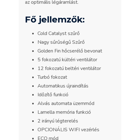
az optimális légáramlást.
Fő jellemzők:
Cold Catalyst szűrő
Nagy sűrűségű Szűrő
Golden Fin hőcserélő bevonat
5 fokozatú kültéri ventilátor
12 fokozatú beltéri ventilátor
Turbó fokozat
Automatikus újraindítás
Időzítő funkció
Alvás automata üzemmód
Lamella memória funkció
2 irányú légterelés
OPCIONÁLIS WIFI vezérlés
ECO mód