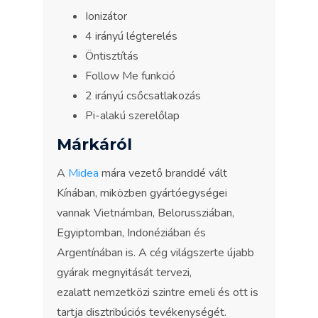
Ionizátor
4 irányú légterelés
Öntisztítás
Follow Me funkció
2 irányú csőcsatlakozás
Pi-alakú szerelőlap
Márkáról
A
Midea
mára vezető branddé vált
Kínában, miközben gyártóegységei
vannak Vietnámban, Belorussziában,
Egyiptomban, Indonéziában és
Argentínában is. A cég világszerte újabb
gyárak megnyitását tervezi,
ezalatt nemzetközi szintre emeli és ott is
tartja disztribúciós tevékenységét.