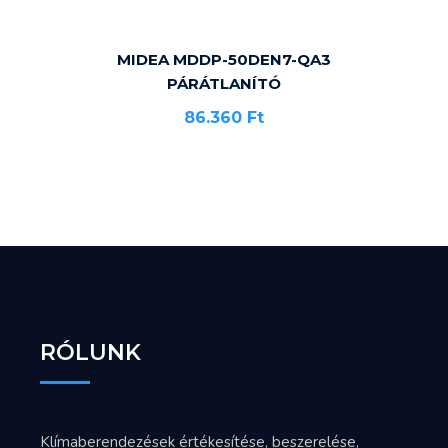
MIDEA MDDP-50DEN7-QA3
PÁRÁTLANÍTÓ
86.360
Ft
RÓLUNK
Klímaberendezések értékesítése, beszerelése,