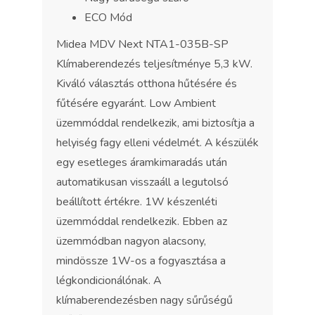
ECO Mód
Midea MDV Next NTA1-035B-SP
Klímaberendezés teljesítménye 5,3 kW.
Kiváló választás otthona hűtésére és
fűtésére egyaránt. Low Ambient
üzemmóddal rendelkezik, ami biztosítja a
helyiség fagy elleni védelmét. A készülék
egy esetleges áramkimaradás után
automatikusan visszaáll a legutolsó
beállított értékre. 1W készenléti
üzemmóddal rendelkezik. Ebben az
üzemmódban nagyon alacsony,
mindössze 1W-os a fogyasztása a
légkondicionálónak. A
klímaberendezésben nagy sűrűségű