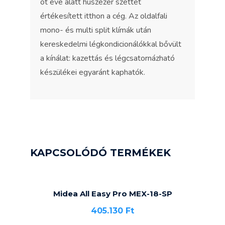
öt éve alatt húszezer szettet
értékesített itthon a cég. Az oldalfali
mono- és multi split klímák után
kereskedelmi légkondicionálókkal bővült
a kínálat: kazettás és légcsatornázható
készülékei egyaránt kaphatók.
KAPCSOLÓDÓ TERMÉKEK
Midea All Easy Pro MEX-18-SP
405.130
Ft