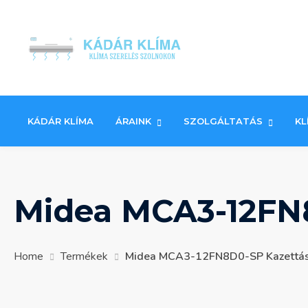
Skip
to
content
KÁDÁR KLÍMA
ÁRAINK
SZOLGÁLTATÁS
KL
Midea MCA3-12FN8
Home
Termékek
Midea MCA3-12FN8D0-SP Kazettás