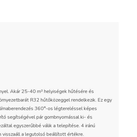
yel. Akár 25-40 m² helyiségek hűtésére és
 Környezetbarát R32 hűtőközeggel rendelkezik. Ez egy
 klímaberendezés 360°-os légtereléssel képes
ányító segítségével pár gombnyomással ki- és
záltal egyszerűbbé válik a telepítése. 4 iránú
sszaáll a legutolsó beállított értékre.