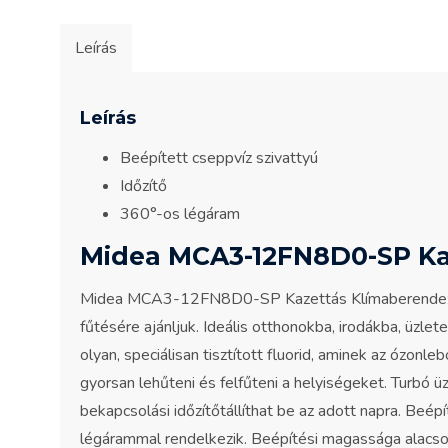
Leírás
Leírás
Beépített cseppvíz szivattyú
Időzítő
360°-os légáram
Midea MCA3-12FN8D0-SP Ka
Midea MCA3-12FN8D0-SP Kazettás Klímaberendezés i
fűtésére ajánljuk. Ideális otthonokba, irodákba, üz
olyan, speciálisan tisztított fluorid, aminek az ó
gyorsan lehűteni és felfűteni a helyiségeket. Turbó 
bekapcsolási időzítőtállíthat be az adott napra. Beép
légárammal rendelkezik. Beépítési magassága alacson