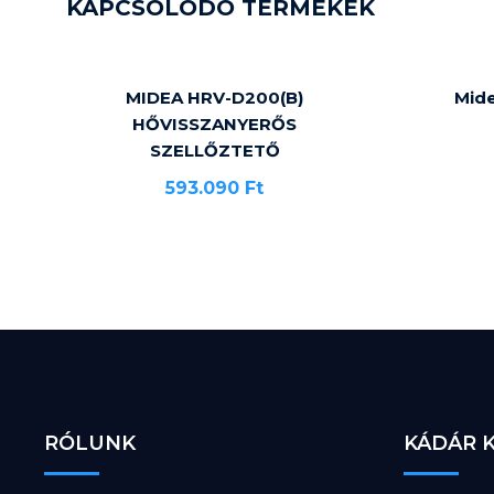
KAPCSOLÓDÓ TERMÉKEK
MIDEA HRV-D200(B)
Mide
HŐVISSZANYERŐS
SZELLŐZTETŐ
593.090
Ft
RÓLUNK
KÁDÁR 