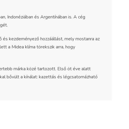
n, Indonéziában és Argentínában is. A cég
gét.
ekvő és kezdeményező hozzáállást, mely mostanra az
tt a Midea klíma törekszik arra, hogy
tebb márka közé tartozott. Első öt éve alatt
kal bővült a kínálat: kazettás és légcsatornázható