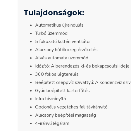
Tulajdonságok:
Automatikus újraindulás
Turbó üzemmód
5 fokozatú kültéri ventilátor
Alacsony hűtőközeg érzékelés
Alvás automata üzemmód
Időzítő: A berendezés ki-és bekapcsolási ideje
360 fokos légterelés
Beépített cseppvíz szivattyú: A kondenzvíz sziv
Gyári beépített karterfűtés
Infra távirányító
Opcionális vezetékes fali távirányító,
Alacsony beépítési magasság
4-irányú légáram