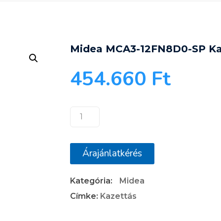
Midea MCA3-12FN8D0-SP Ka
454.660
Ft
Midea
MCA3-
12FN8D0-
Árajánlatkérés
SP
Kazettás
Kategória:
Midea
Klímaberendezés
mennyiség
Címke:
Kazettás