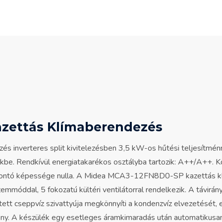
zettás Klímaberendezés
nverteres split kivitelezésben 3,5 kW-os hűtési teljesítménn
letekbe. Rendkívül energiatakarékos osztályba tartozik: A++/A++.
zonlebontó képessége nulla. A Midea MCA3-12FN8D0-SP kazettás
üzemmóddal, 5 fokozatú kültéri ventilátorral rendelkezik. A távir
ített cseppvíz szivattyúja megkönnyíti a kondenzvíz elvezetését, e
y. A készülék egy esetleges áramkimaradás után automatikusan vi