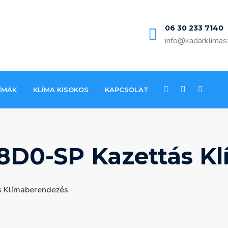
06 30 233 7140
info@kadarklimas
ÍMÁK
KLÍMA KISOKOS
KAPCSOLAT
D0-SP Kazettás K
 Klímaberendezés