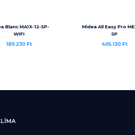
a Blanc MA1X-12-SP-
Midea All Easy Pro ME
WIFI
SP
189.230
Ft
405.130
Ft
KLÍMA