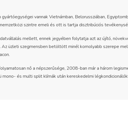
 gyártóegységei vannak Vietnámban, Belorussziában, Egyiptomba
nemzetközi szintre emeli és ott is tartja disztribúciós tevékenysé
adatvállalás mellett, ennek jegyében folytatja azt az újító, növ
e. Az üzleti szegmensben betöltött minél komolyabb szerepe melle
acon.
folyamatosan nő a népszerűsége, 2008-ban már a három legismer
ali mono- és multi split klímák után kereskedelmi légkondicionálók