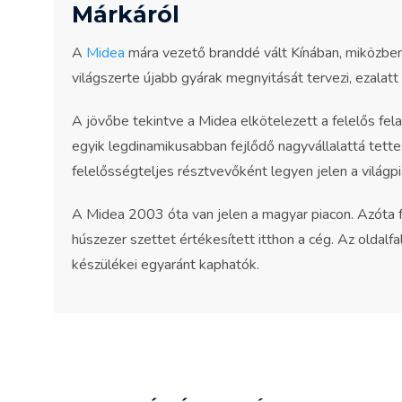
Márkáról
A
Midea
mára vezető branddé vált Kínában, miközben
világszerte újabb gyárak megnyitását tervezi, ezalatt 
A jövőbe tekintve a Midea elkötelezett a felelős fel
egyik legdinamikusabban fejlődő nagyvállalattá tett
felelősségteljes résztvevőként legyen jelen a világpi
A Midea 2003 óta van jelen a magyar piacon. Azóta 
húszezer szettet értékesített itthon a cég. Az oldalf
készülékei egyaránt kaphatók.