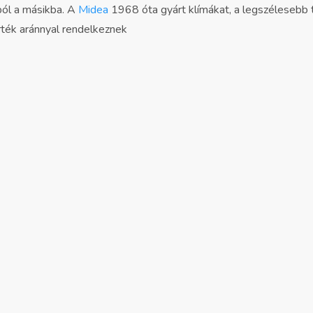
ból a másikba. A
Midea
1968 óta gyárt klímákat, a legszélesebb
rték aránnyal rendelkeznek