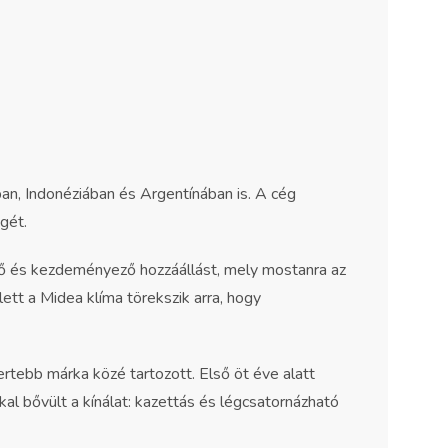
n, Indonéziában és Argentínában is. A cég
gét.
ekvő és kezdeményező hozzáállást, mely mostanra az
tt a Midea klíma törekszik arra, hogy
tebb márka közé tartozott. Első öt éve alatt
kal bővült a kínálat: kazettás és légcsatornázható