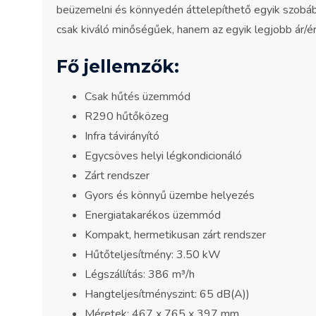
beüzemelni és könnyedén áttelepíthető egyik szobá
csak kiváló minőségűek, hanem az egyik legjobb ár/é
Fő jellemzők:
Csak hűtés üzemmód
R290 hűtőközeg
Infra távirányító
Egycsöves helyi légkondicionáló
Zárt rendszer
Gyors és könnyű üzembe helyezés
Energiatakarékos üzemmód
Kompakt, hermetikusan zárt rendszer
Hűtőteljesítmény: 3.50 kW
Légszállítás: 386 m³/h
Hangteljesítményszint: 65 dB(A))
Méretek: 467 x 765 x 397 mm