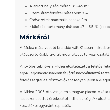
Ajánlott helyiség méret: 35-45 m²
Üzemi áramfelvétel hűtésben: 8 A
Csővezeték maximális hossza 2m
Működési tartomány (hűtés): 17 – 35 ℃ (szoba
Márkáról
A Midea mára vezető branddé vált Kínában, miközben
világszerte újabb gyárak megnyitását tervezi, ezalatt 
A jövőbe tekintve a Midea elkötelezett a felelős fel
egyik legdinamikusabban fejlődő nagyvállalattá tett
felelősségteljes résztvevőként legyen jelen a világpi
A Midea 2003 óta van jelen a magyar piacon. Azóta 
húszezer szettet értékesített itthon a cég. Az oldalf
készülékei egyaránt kaphatók.