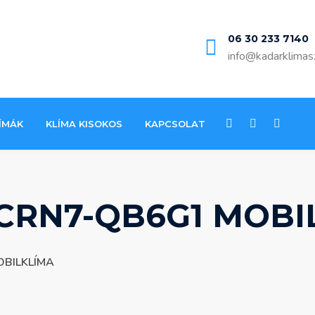
06 30 233 7140
info@kadarklimas
ÍMÁK
KLÍMA KISOKOS
KAPCSOLAT
CRN7-QB6G1 MOBI
BILKLÍMA