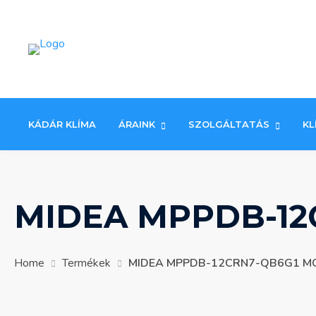
Skip
to
content
KÁDÁR KLÍMA
ÁRAINK
SZOLGÁLTATÁS
KL
MIDEA MPPDB-12
Home
Termékek
MIDEA MPPDB-12CRN7-QB6G1 MO