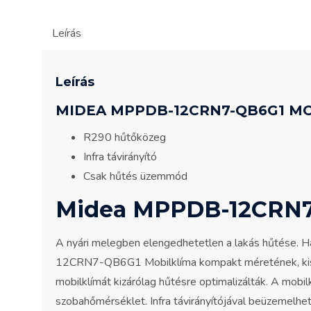
Leírás
Leírás
MIDEA MPPDB-12CRN7-QB6G1 M
R290 hűtőközeg
Infra távirányító
Csak hűtés üzemmód
Midea MPPDB-12CRN7
A nyári melegben elengedhetetlen a lakás hűtése. Ha
12CRN7-QB6G1 Mobilklíma kompakt méretének, kis 
mobilklímát kizárólag hűtésre optimalizálták. A mo
szobahőmérséklet. Infra távirányítójával beüzemelhe