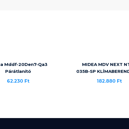
ea Mddf-20Den7-Qa3
MIDEA MDV NEXT NT
Párátlanító
035B-SP KLÍMABEREN
62.230
Ft
182.880
Ft