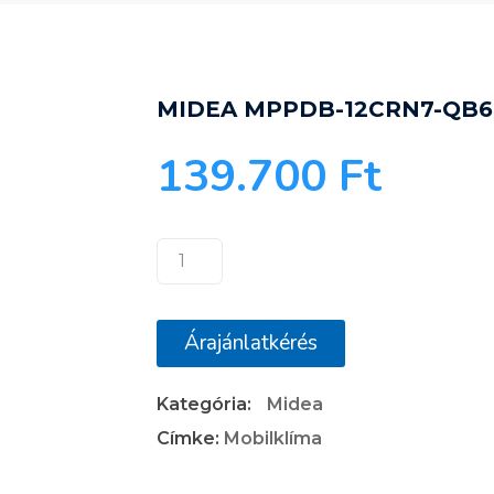
MIDEA MPPDB-12CRN7-QB6
139.700
Ft
MIDEA
MPPDB-
12CRN7-
Árajánlatkérés
QB6G1
MOBILKLÍMA
Kategória:
Midea
mennyiség
Címke:
Mobilklíma