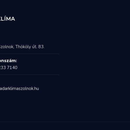
KLÍMA
zolnok, Thököly út. 83.
onszám:
233 7140
adarklimaszolnok.hu