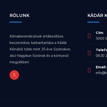
RÓLUNK
KÁDÁR 
Cím:
Klímaberendezések értékesítése,
5000 S
beszerelése, karbantartása a Kádár
Klímától több mint 25 éve Szolnokon,
Telef
Jász-Nagykun-Szolnok és a környező
0630 
megyékben.
Email:
info@k