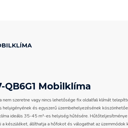
OBILKLÍMA
-QB6G1 Mobilklíma
 nem szeretne vagy nincs lehetősége fix oldalfali klímát telepí
helyigényének és egyszerű üzembehelyezésének köszönhetően 
bilklíma ideális 35-45 m²-es helyiség hűtésére. Hűtőteljesítmé
ti a készüléket, állíthatja a hőfokot és válogathat az üzemmódo