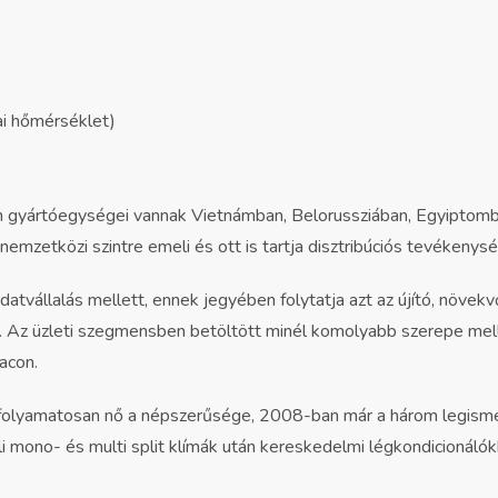
i hőmérséklet)
 gyártóegységei vannak Vietnámban, Belorussziában, Egyiptomba
nemzetközi szintre emeli és ott is tartja disztribúciós tevékenysé
adatvállalás mellett, ennek jegyében folytatja azt az újító, növ
e. Az üzleti szegmensben betöltött minél komolyabb szerepe melle
acon.
folyamatosan nő a népszerűsége, 2008-ban már a három legismer
ali mono- és multi split klímák után kereskedelmi légkondicionálók