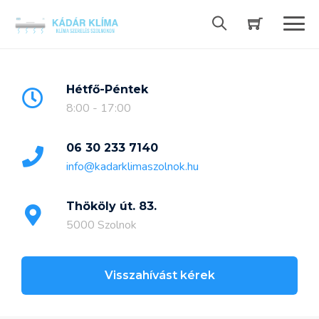
Skip
to
content
Hétfő-Péntek
8:00 - 17:00
06 30 233 7140
info@kadarklimaszolnok.hu
Thököly út. 83.
5000 Szolnok
Visszahívást kérek