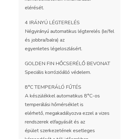
elérését.
4 IRÁNYÚ LÉGTERELÉS
Négyirányú automatikus légterelés (le/fel
és jobbra/balra) az
egyenletes légeloszlásért.
GOLDEN FIN HŐCSERÉLŐ BEVONAT
Speciális korrózióálló védelem.
8°C TEMPERÁLÓ FŰTÉS
A készülékkel automatikus 8°C-os
temperálási hőmérséklet is
elérhető, megakadályozva ezzel a vizes
rendszerek elfagyását és az
épület szerkezetének esetleges