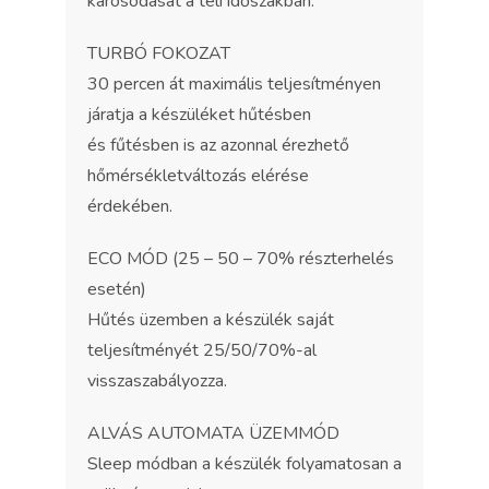
károsodását a téli időszakban.
TURBÓ FOKOZAT
30 percen át maximális teljesítményen
járatja a készüléket hűtésben
és fűtésben is az azonnal érezhető
hőmérsékletváltozás elérése
érdekében.
ECO MÓD (25 – 50 – 70% részterhelés
esetén)
Hűtés üzemben a készülék saját
teljesítményét 25/50/70%-al
visszaszabályozza.
ALVÁS AUTOMATA ÜZEMMÓD
Sleep módban a készülék folyamatosan a