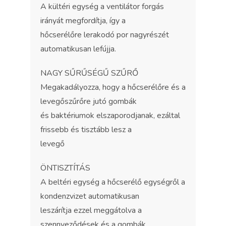
A kültéri egység a ventilátor forgás
irányát megfordítja, így a
hőcserélőre lerakodó por nagyrészét
automatikusan lefújja.
NAGY SŰRŰSÉGŰ SZŰRŐ
Megakadályozza, hogy a hőcserélőre és a
levegőszűrőre jutó gombák
és baktériumok elszaporodjanak, ezáltal
frissebb és tisztább lesz a
levegő
ÖNTISZTÍTÁS
A beltéri egység a hőcserélő egységről a
kondenzvizet automatikusan
leszárítja ezzel meggátolva a
szennyeződések és a gombák