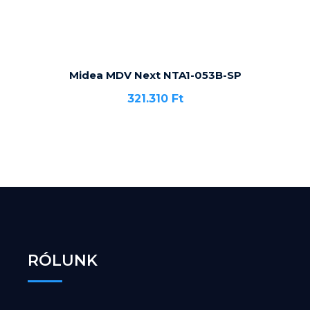
Midea MDV Next NTA1-053B-SP
321.310
Ft
RÓLUNK