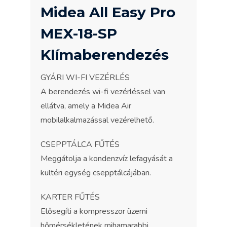
Midea All Easy Pro
MEX-18-SP
Klímaberendezés
GYÁRI WI-FI VEZÉRLÉS
A berendezés wi-fi vezérléssel van
ellátva, amely a Midea Air
mobilalkalmazással vezérelhető.
CSEPPTÁLCA FŰTÉS
Meggátolja a kondenzvíz lefagyását a
kültéri egység csepptálcájában.
KARTER FŰTÉS
Elősegíti a kompresszor üzemi
hőmérsékletének mihamarabbi