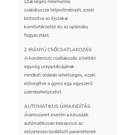
szükséges minimumra
szabályozza teljesítményét, ezzel
biztosítva az éjszakai
komfortérzetet és az optimális
fogyasztást.
2 IRÁNYÚ CSŐCSATLAKOZÁS
A kondenzvíz csatlakozás a beltéri
egység csepptálcájának
mindkét oldalán lehetséges, ezzel
elősegítve a gyors egy egyszerű
üzembehelyezést.
AUTOMATIKUS ÚJRAINDÍTÁS
Áramszünet esetén a készülék
autómatikusan bekapcsol az
előzetesen beállított paraméterek