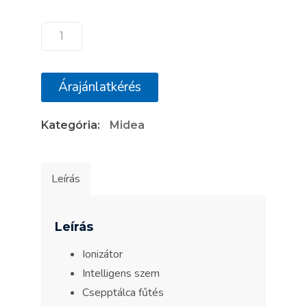
Midea
All
Easy
Árajánlatkérés
Pro
MEX-
Kategória:
Midea
18-
SP
mennyiség
Leírás
Leírás
Ionizátor
Intelligens szem
Csepptálca fűtés