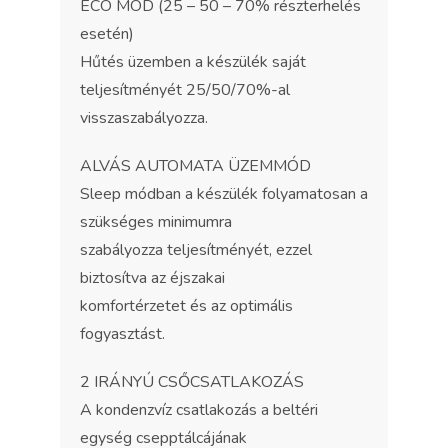
ECO MÓD (25 – 50 – 70% részterhelés
esetén)
Hűtés üzemben a készülék saját
teljesítményét 25/50/70%-al
visszaszabályozza.
ALVÁS AUTOMATA ÜZEMMÓD
Sleep módban a készülék folyamatosan a
szükséges minimumra
szabályozza teljesítményét, ezzel
biztosítva az éjszakai
komfortérzetet és az optimális
fogyasztást.
2 IRÁNYÚ CSŐCSATLAKOZÁS
A kondenzvíz csatlakozás a beltéri
egység csepptálcájának