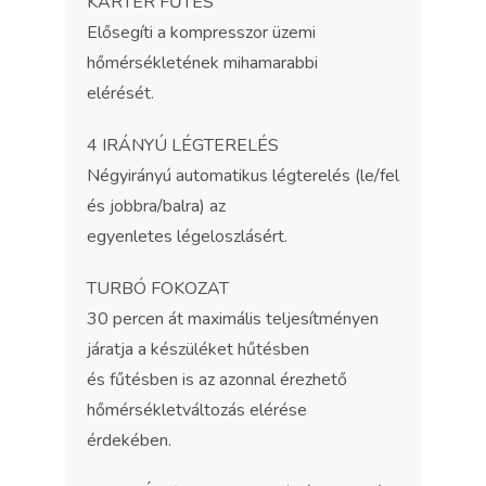
KARTER FŰTÉS
Elősegíti a kompresszor üzemi
hőmérsékletének mihamarabbi
elérését.
4 IRÁNYÚ LÉGTERELÉS
Négyirányú automatikus légterelés (le/fel
és jobbra/balra) az
egyenletes légeloszlásért.
TURBÓ FOKOZAT
30 percen át maximális teljesítményen
járatja a készüléket hűtésben
és fűtésben is az azonnal érezhető
hőmérsékletváltozás elérése
érdekében.