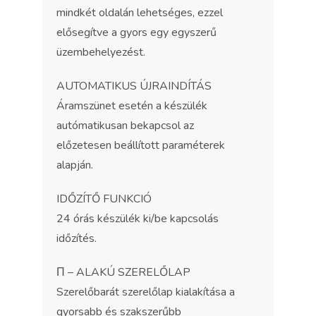
mindkét oldalán lehetséges, ezzel
elősegítve a gyors egy egyszerű
üzembehelyezést.
AUTOMATIKUS ÚJRAINDÍTÁS
Áramszünet esetén a készülék
autómatikusan bekapcsol az
előzetesen beállított paraméterek
alapján.
IDŐZÍTŐ FUNKCIÓ
24 órás készülék ki/be kapcsolás
időzítés.
Π – ALAKÚ SZERELŐLAP
Szerelőbarát szerelőlap kialakítása a
gyorsabb és szakszerűbb