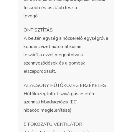
frissebb és tisztább lesz a
levegő.
ÖNTISZTÍTÁS
A beltéri egység a hőcserélő egységről a
kondenzvizet automatikusan
leszárítja ezzel meggátolva a
szennyeződések és a gombák
elszaporodását.
ALACSONY HŰTŐKÖZEG ÉRZÉKELÉS
Hűtőközegtöltet szivárgás esetén
azonnali hibadiagnózis (EC
hibakód megjelenítése).
5 FOKOZATÚ VENTILÁTOR