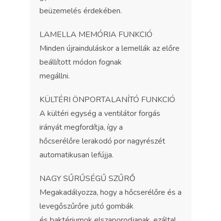
beüzemelés érdekében.
LAMELLA MEMÓRIA FUNKCIÓ
Minden újrainduláskor a lemellák az előre
beállított módon fognak
megállni.
KÜLTÉRI ÖNPORTALANÍTÓ FUNKCIÓ
A kültéri egység a ventilátor forgás
irányát megfordítja, így a
hőcserélőre lerakodó por nagyrészét
automatikusan lefújja.
NAGY SŰRŰSÉGŰ SZŰRŐ
Megakadályozza, hogy a hőcserélőre és a
levegőszűrőre jutó gombák
és baktériumok elszaporodjanak, ezáltal