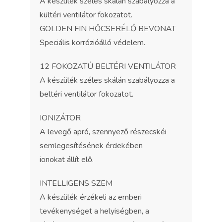
A készülék széles skálán szabályozza a
kültéri ventilátor fokozatot.
GOLDEN FIN HŐCSERÉLŐ BEVONAT
Speciális korrózióálló védelem.
12 FOKOZATÚ BELTÉRI VENTILÁTOR
A készülék széles skálán szabályozza a
beltéri ventilátor fokozatot.
IONIZÁTOR
A levegő apró, szennyező részecskéi
semlegesítésének érdekében
ionokat állít elő.
INTELLIGENS SZEM
A készülék érzékeli az emberi
tevékenységet a helyiségben, a