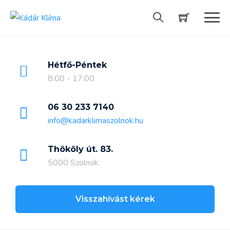
Skip
to
content
Hétfő-Péntek
8:00 - 17:00
06 30 233 7140
info@kadarklimaszolnok.hu
Thököly út. 83.
5000 Szolnok
Visszahívást kérek