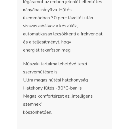
légáramot az emberi jelenlét ellentétes
irányába irányítva. Hűtés
üzemmódban 30 perc távollét után
visszaszabályoz a készülék,
automatikusan lecsökkenti a frekvenciát
és a teljesítményt, hogy
energiát takarítson meg.
Műszaki tartalma lehetővé teszi
szerverhűtésre is
Ultra magas hűtési hatékonyság
Hatékony fűtés -30°C-ban is
Magas komfortérzet az „intelligens
szemnek”
köszönhetően.