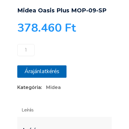
Midea Oasis Plus MOP-09-SP
378.460
Ft
Midea
Oasis
Plus
Árajánlatkérés
MOP-
09-
Kategória:
Midea
SP
mennyiség
Leírás