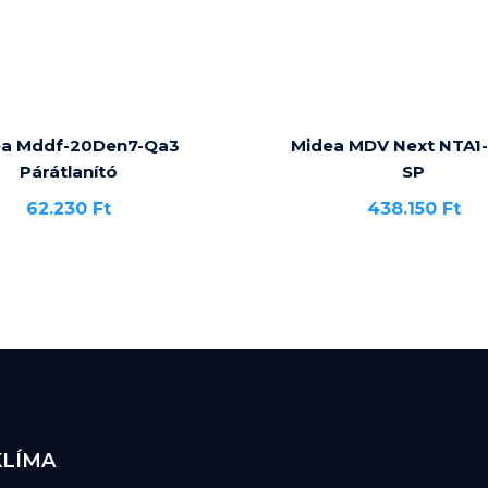
ea Mddf-20Den7-Qa3
Midea MDV Next NTA1-
Párátlanító
SP
62.230
Ft
438.150
Ft
KLÍMA