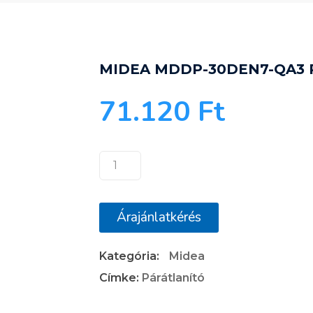
MIDEA MDDP-30DEN7-QA3 
71.120
Ft
MIDEA
MDDP-
30DEN7-
Árajánlatkérés
QA3
PÁRÁTLANÍTÓ
Kategória:
Midea
mennyiség
Címke:
Párátlanító