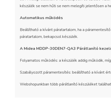
készülék se nem hűti se nem melegíti jelentősen a h
Automatikus működés
Beállítható a kívánt páratartalom, ha a páramentesítő 
páratartalom, bekapcsol készülék.
A
Midea MDDP-30DEN7-QA3 Párátlanító
kezelő
Folyamatos működés: a készülék addig működik, míg k
Szabályozott páramentesítés: beállítható a kívánt ért
Webshopunkban több párátlanító készüléket találhat