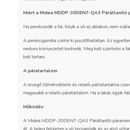
Miért a
Midea MDDP-30DEN7-QA3 Párátlanító
Ha penészedik a fal, folyik a víz az ablakon, nem szár
A penészgomba szinte ki pusztíthatatlan. Az egyetl
nedves környezetet kedvelik. Meg kell szüntetni a f
kell tartani.
A páratartalom
A levegő hőmérséklete és relatív pártatartalma szo
magasabb a relatív páratartalom. Ha a lakás egyik f
Működés
A
Midea MDDP-30DEN7-QA3 Párátlanító
párament
át. A hideg felületen a víz lecsapódik és az alsó vízt