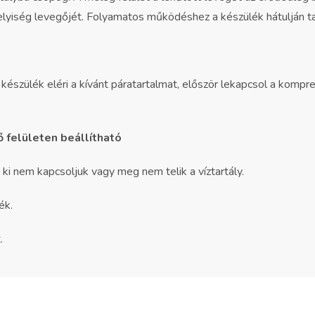
elyiség levegőjét. Folyamatos működéshez a készülék hátulján tal
készülék eléri a kívánt páratartalmat, először lekapcsol a kompres
 felületen beállítható
i nem kapcsoljuk vagy meg nem telik a víztartály.
ék.
.