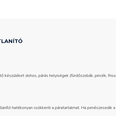
TLANÍTÓ
tő készüléket dohos, párás helyiségek (fürdőszobák, pincék, fri
lanító hatékonyan csökkenti a páratartalmat. Ha penészesedik a fa