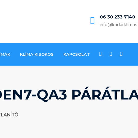
06 30 233 7140
info@kadarklimas
ÍMÁK
KLÍMA KISOKOS
KAPCSOLAT
EN7-QA3 PÁRÁTL
TLANÍTÓ