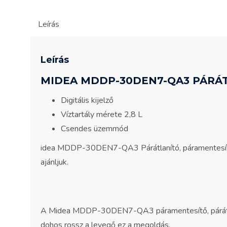
Leírás
Leírás
MIDEA MDDP-30DEN7-QA3 PÁRÁ
Digitális kijelző
Víztartály mérete 2,8 L
Csendes üzemmód
idea MDDP-30DEN7-QA3
Párátlanító, páramentesí
ajánljuk.
A
Midea MDDP-30DEN7-QA3
páramentesítő, párát
dohos rossz a levegő ez a megoldás.