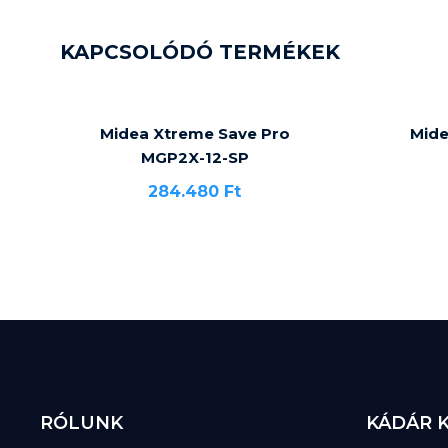
KAPCSOLÓDÓ TERMÉKEK
Midea Xtreme Save Pro
Mid
MGP2X-12-SP
284.480
Ft
RÓLUNK
KÁDÁR 