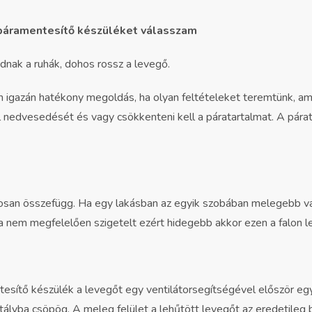
páramentesítő készüléket válasszam
adnak a ruhák, dohos rossz a levegő.
en igazán hatékony megoldás, ha olyan feltételeket teremtünk, 
al nedvesedését és vagy csökkenteni kell a páratartalmat. A pá
rosan összefügg. Ha egy lakásban az egyik szobában melegebb v
ala nem megfelelően szigetelt ezért hidegebb akkor ezen a falon
esítő készülék a levegőt egy ventilátorsegítségével először eg
artályba csöpög. A meleg felület a lehűtött levegőt az eredetileg 