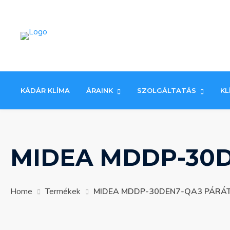
Skip
to
content
KÁDÁR KLÍMA
ÁRAINK
SZOLGÁLTATÁS
KL
MIDEA MDDP-30D
Home
Termékek
MIDEA MDDP-30DEN7-QA3 PÁRÁ