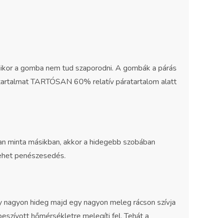
amikor a gomba nem tud szaporodni. A gombák a párás
ratartalmat TARTÓSAN 60% relatív páratartalom alatt
an minta másikban, akkor a hidegebb szobában
 lehet penészesedés.
y nagyon hideg majd egy nagyon meleg rácson szívja
beszívott hőmérsékletre melegíti fel. Tehát a