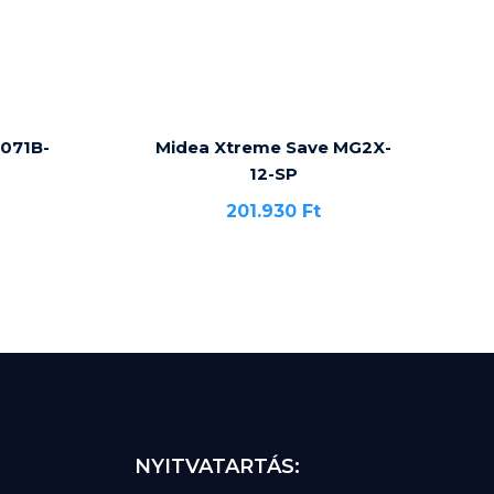
071B-
Midea Xtreme Save MG2X-
12-SP
201.930
Ft
NYITVATARTÁS: