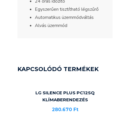
24 órás időzítő
Egyszerűen tisztítható légszűrő
Automatikus üzemmódváltás
Alvás üzemmód
KAPCSOLÓDÓ TERMÉKEK
LG SILENCE PLUS PC12SQ
KLÍMABERENDEZÉS
280.670
Ft