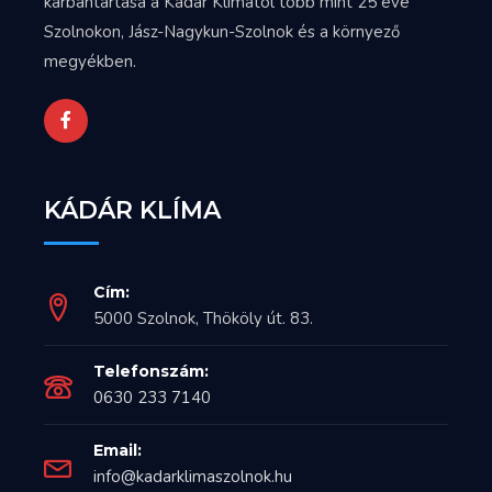
karbantartása a Kádár Klímától több mint 25 éve
Szolnokon, Jász-Nagykun-Szolnok és a környező
megyékben.
KÁDÁR KLÍMA
Cím:
5000 Szolnok, Thököly út. 83.
Telefonszám:
0630 233 7140
Email:
info@kadarklimaszolnok.hu