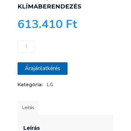
KLÍMABERENDEZÉS
613.410
Ft
LG
CT18F/UUA1
KAZETTÁS
Árajánlatkérés
KLÍMABERENDEZÉS
mennyiség
Kategória:
LG
Leírás
Leírás