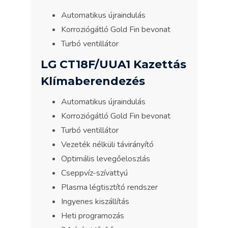
Automatikus újraindulás
Korroziógátló Gold Fin bevonat
Turbó ventillátor
LG CT18F/UUA1 Kazettás
Klímaberendezés
Automatikus újraindulás
Korroziógátló Gold Fin bevonat
Turbó ventillátor
Vezeték nélküli távirányító
Optimális levegőeloszlás
Cseppvíz-szívattyú
Plasma légtisztító rendszer
Ingyenes kiszállítás
Heti programozás