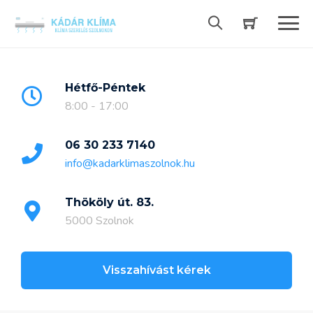
Skip
to
content
Hétfő-Péntek
8:00 - 17:00
06 30 233 7140
info@kadarklimaszolnok.hu
Thököly út. 83.
5000 Szolnok
Visszahívást kérek