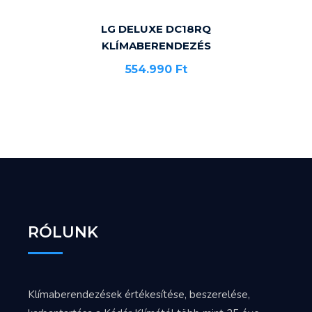
LG DELUXE DC18RQ
KLÍMABERENDEZÉS
554.990
Ft
RÓLUNK
Klímaberendezések értékesítése, beszerelése,