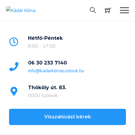
Skip
to
content
Hétfő-Péntek
8:00 - 17:00
06 30 233 7140
info@kadarklimaszolnok.hu
Thököly út. 83.
5000 Szolnok
Visszahívást kérek