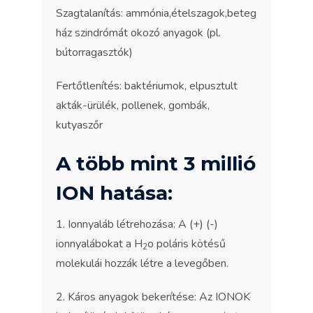
Szagtalanítás: ammónia,ételszagok,beteg
ház szindrómát okozó anyagok (pl.
bútorragasztók)
Fertőtlenítés: baktériumok, elpusztult
akták-ürülék, pollenek, gombák,
kutyaszőr
A több mint 3 millió
ION hatása:
1. Ionnyaláb létrehozása: A (+) (-)
ionnyalábokat a H
o poláris kötésű
2
molekulái hozzák létre a levegőben.
2. Káros anyagok bekerítése: Az IONOK