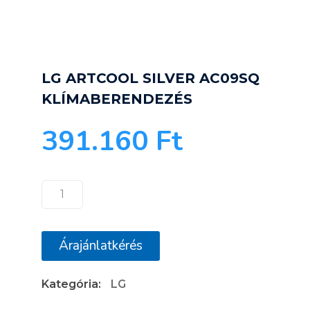
LG ARTCOOL SILVER AC09SQ
KLÍMABERENDEZÉS
391.160
Ft
LG
ARTCOOL
SILVER
Árajánlatkérés
AC09SQ
KLÍMABERENDEZÉS
Kategória:
LG
mennyiség