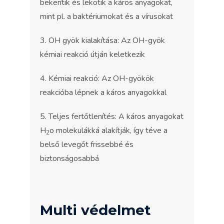
bekerítik és lekötik a káros anyagokat,
mint pl. a baktériumokat és a vírusokat
3. OH gyök kialakítása: Az OH-gyök
kémiai reakció útján keletkezik
4. Kémiai reakció: Az OH-gyökök
reakcióba lépnek a káros anyagokkal
5. Teljes fertőtlenítés: A káros anyagokat
H
o molekulákká alakítják, így téve a
2
belső levegőt frissebbé és
biztonságosabbá
Multi védelmet