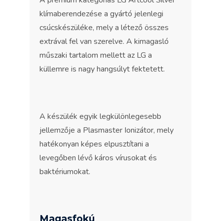
A prémium kategóriás LG Artcool Silver
klímaberendezése a gyártó jelenlegi
csúcskészüléke, mely a létező összes
extrával fel van szerelve. A kimagasló
műszaki tartalom mellett az LG a
küllemre is nagy hangsúlyt fektetett.
A készülék egyik legkülönlegesebb
jellemzője a Plasmaster Ionizátor, mely
hatékonyan képes elpusztítani a
levegőben lévő káros vírusokat és
baktériumokat.
Magasfokú