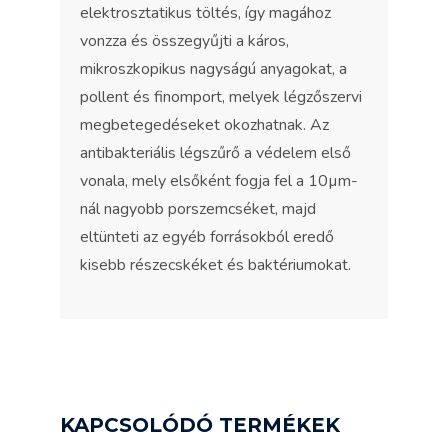
elektrosztatikus töltés, így magához
vonzza és összegyűjti a káros,
mikroszkopikus nagyságú anyagokat, a
pollent és finomport, melyek légzőszervi
megbetegedéseket okozhatnak. Az
antibakteriális légszűrő a védelem első
vonala, mely elsőként fogja fel a 10µm-
nál nagyobb porszemcséket, majd
eltünteti az egyéb forrásokból eredő
kisebb részecskéket és baktériumokat.
KAPCSOLÓDÓ TERMÉKEK