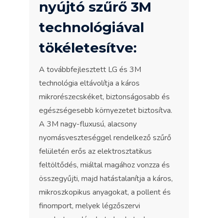
nyújtó szűrő 3M
technológiával
tökéletesítve:
A továbbfejlesztett LG és 3M
technológia eltávolítja a káros
mikrorészecskéket, biztonságosabb és
egészségesebb környezetet biztosítva.
A 3M nagy-fluxusú, alacsony
nyomásveszteséggel rendelkező szűrő
felületén erős az elektrosztatikus
feltöltődés, miáltal magához vonzza és
összegyűjti, majd hatástalanítja a káros,
mikroszkopikus anyagokat, a pollent és
finomport, melyek légzőszervi