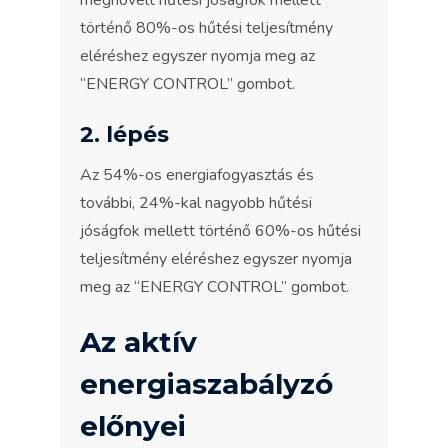
megnövelt hűtési jóságfok mellett
történő 80%-os hűtési teljesítmény
eléréshez egyszer nyomja meg az
“ENERGY CONTROL” gombot.
2. lépés
Az 54%-os energiafogyasztás és
további, 24%-kal nagyobb hűtési
jóságfok mellett történő 60%-os hűtési
teljesítmény eléréshez egyszer nyomja
meg az “ENERGY CONTROL” gombot.
Az aktív
energiaszabályzó
előnyei