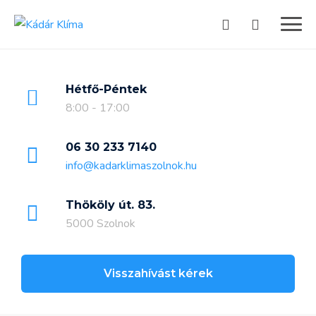
Skip
to
content
Hétfő-Péntek
8:00 - 17:00
06 30 233 7140
info@kadarklimaszolnok.hu
Thököly út. 83.
5000 Szolnok
Visszahívást kérek