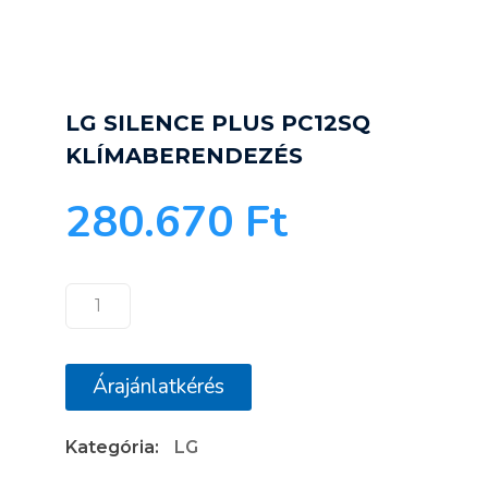
LG SILENCE PLUS PC12SQ
KLÍMABERENDEZÉS
280.670
Ft
LG
SILENCE
PLUS
Árajánlatkérés
PC12SQ
KLÍMABERENDEZÉS
Kategória:
LG
mennyiség