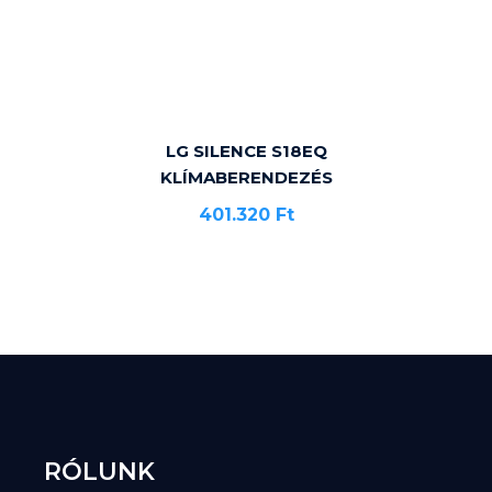
LG SILENCE S18EQ
KLÍMABERENDEZÉS
401.320
Ft
RÓLUNK