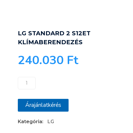
LG STANDARD 2 S12ET
KLÍMABERENDEZÉS
240.030
Ft
LG
STANDARD
2
Árajánlatkérés
S12ET
KLÍMABERENDEZÉS
Kategória:
LG
mennyiség