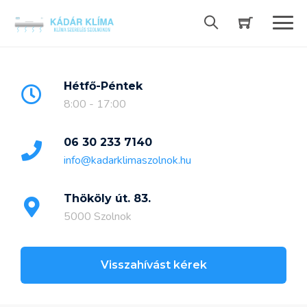
Skip
to
content
Hétfő-Péntek
8:00 - 17:00
06 30 233 7140
info@kadarklimaszolnok.hu
Thököly út. 83.
5000 Szolnok
Visszahívást kérek