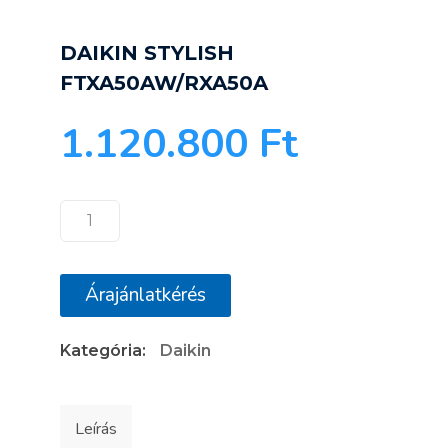
DAIKIN STYLISH
FTXA50AW/RXA50A
1.120.800
Ft
DAIKIN
STYLISH
FTXA50AW/RXA50A
Árajánlatkérés
mennyiség
Kategória:
Daikin
Leírás