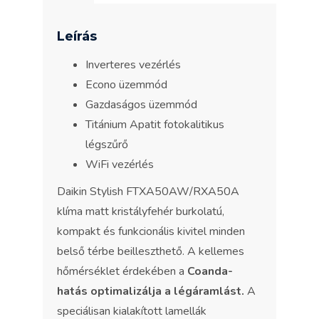
Leírás
Inverteres vezérlés
Econo üzemmód
Gazdaságos üzemmód
Titánium Apatit fotokalitikus
légszűrő
WiFi vezérlés
Daikin Stylish FTXA50AW/RXA50A
klíma matt kristályfehér burkolatú,
kompakt és funkcionális kivitel minden
belső térbe beilleszthető. A kellemes
hőmérséklet érdekében a
Coanda-
hatás optimalizálja a légáramlást.
A
speciálisan kialakított lamellák