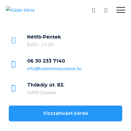
Skip
to
content
Hétfő-Péntek
8:00 - 17:00
06 30 233 7140
info@kadarklimaszolnok.hu
Thököly út. 83.
5000 Szolnok
Visszahívást kérek