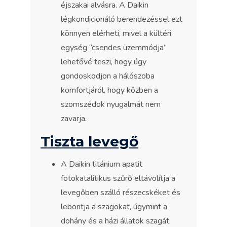
éjszakai alvásra. A Daikin
légkondicionáló berendezéssel ezt
könnyen elérheti, mivel a kültéri
egység “csendes üzemmódja”
lehetővé teszi, hogy úgy
gondoskodjon a hálószoba
komfortjáról, hogy közben a
szomszédok nyugalmát nem
zavarja.
Tiszta levegő
A Daikin titánium apatit
fotokatalitikus szűrő eltávolítja a
levegőben szálló részecskéket és
lebontja a szagokat, úgymint a
dohány és a házi állatok szagát.