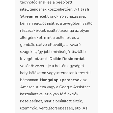
technológiának és a beépített
intelligenciának köszönhetően. A
Flash
Streamer
elektronok alkalmazásával
kémiai reakciót indít el a levegőben szálló
részecskékkel, ezáltal lebontja az olyan
allergéneket, mint a pollenek és a
gombák, illetve eltávolítja a zavaró
szagokat, így jobb minőségű, tisztább
levegőt biztosít.
Daikin Residential
vezérlő: vezérelje a beltéri egységet
helyi hálózaton vagy interneten keresztül
bárhonnan.
Hangalapú parancsok
az
Amazon Alexa vagy a Google Assistant
használatával az olyan fő funkciók
kezeléséhez, mint a beállított érték,
üzemmód, ventilátorsebesség, stb. Az