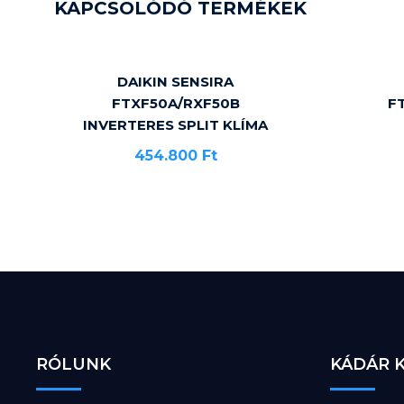
KAPCSOLÓDÓ TERMÉKEK
DAIKIN SENSIRA
FTXF50A/RXF50B
F
INVERTERES SPLIT KLÍMA
454.800
Ft
RÓLUNK
KÁDÁR 