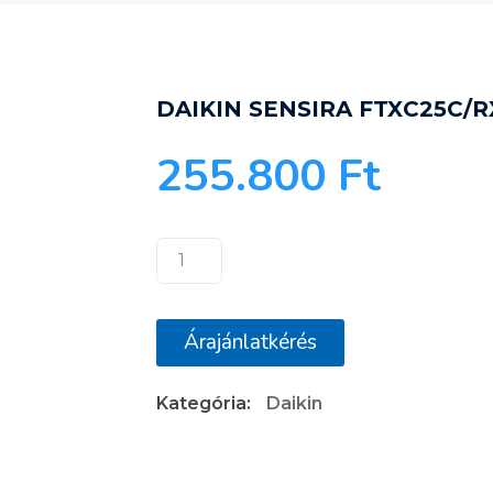
DAIKIN SENSIRA FTXC25C/
255.800
Ft
DAIKIN
SENSIRA
FTXC25C/RXC25C
Árajánlatkérés
mennyiség
Kategória:
Daikin