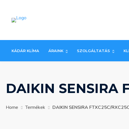
Skip
to
content
KÁDÁR KLÍMA
ÁRAINK
SZOLGÁLTATÁS
KL
DAIKIN SENSIRA 
Home
Termékek
DAIKIN SENSIRA FTXC25C/RXC25