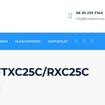
06 30 233 7140
info@kadarklimas
ÍMÁK
KLÍMA KISOKOS
KAPCSOLAT
FTXC25C/RXC25C
C