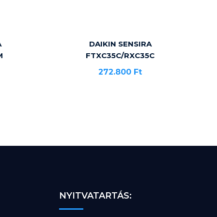
A
DAIKIN SENSIRA
M
FTXC35C/RXC35C
272.800
Ft
NYITVATARTÁS: