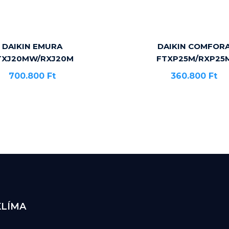
DAIKIN EMURA
DAIKIN COMFOR
TXJ20MW/RXJ20M
FTXP25M/RXP25
700.800
Ft
360.800
Ft
KLÍMA