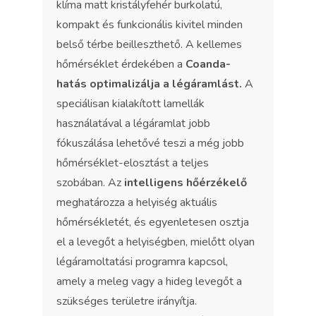
klíma matt kristályfehér burkolatú,
kompakt és funkcionális kivitel minden
belső térbe beilleszthető. A kellemes
hőmérséklet érdekében a
Coanda-
hatás optimalizálja a légáramlást.
A
speciálisan kialakított lamellák
használatával a légáramlat jobb
fókuszálása lehetővé teszi a még jobb
hőmérséklet-elosztást a teljes
szobában. Az
intelligens hőérzékelő
meghatározza a helyiség aktuális
hőmérsékletét, és egyenletesen osztja
el a levegőt a helyiségben, mielőtt olyan
légáramoltatási programra kapcsol,
amely a meleg vagy a hideg levegőt a
szükséges területre irányítja.