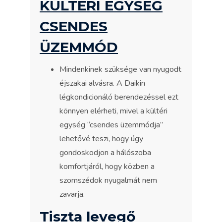
KÜLTÉRI EGYSÉG
CSENDES
ÜZEMMÓD
Mindenkinek szüksége van nyugodt
éjszakai alvásra. A Daikin
légkondicionáló berendezéssel ezt
könnyen elérheti, mivel a kültéri
egység “csendes üzemmódja”
lehetővé teszi, hogy úgy
gondoskodjon a hálószoba
komfortjáról, hogy közben a
szomszédok nyugalmát nem
zavarja.
Tiszta levegő