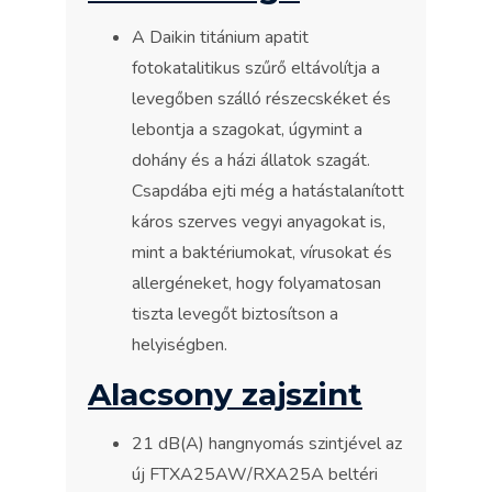
A Daikin titánium apatit
fotokatalitikus szűrő eltávolítja a
levegőben szálló részecskéket és
lebontja a szagokat, úgymint a
dohány és a házi állatok szagát.
Csapdába ejti még a hatástalanított
káros szerves vegyi anyagokat is,
mint a baktériumokat, vírusokat és
allergéneket, hogy folyamatosan
tiszta levegőt biztosítson a
helyiségben.
Alacsony zajszint
21 dB(A) hangnyomás szintjével az
új FTXA25AW/RXA25A beltéri