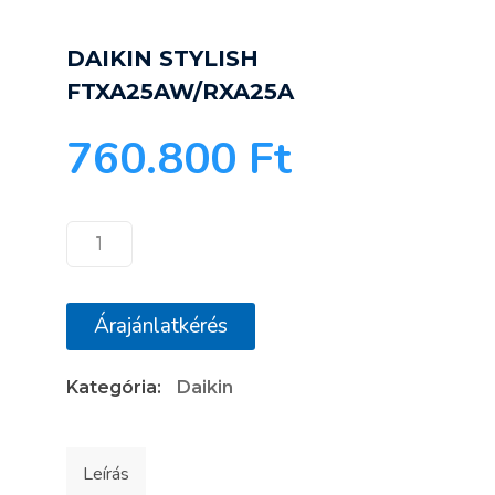
DAIKIN STYLISH
FTXA25AW/RXA25A
760.800
Ft
DAIKIN
STYLISH
FTXA25AW/RXA25A
Árajánlatkérés
mennyiség
Kategória:
Daikin
Leírás