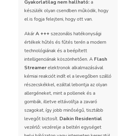
Gyakorlatilag nem hallható:
a
készülék olyan csendben működik, hogy
el is fogja felejteni, hogy ott van.
Akár
A +++
szezonális hatékonysági
értékek hűtés és fűtés terén a modern
technológiának és a beépített
intelligenciának köszönhetően. A
Flash
Streamer
elektronok alkalmazásával
kémiai reakciót indít el a levegőben szálló
részecskékkel, ezáltal lebontja az olyan
allergéneket, mint a pollenek és a
gombák, illetve eltávolítja a zavaró
szagokat, így jobb minőségű, tisztább
levegőt biztosít.
Daikin Residential
vezérlő: vezérelje a beltéri egységet
helyi hálózaton vagy interneten keresztül