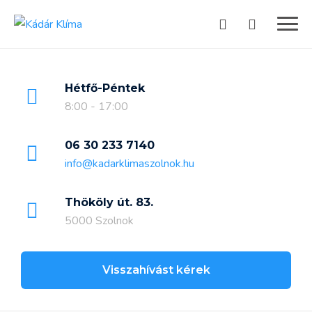
Skip
to
content
Hétfő-Péntek
8:00 - 17:00
06 30 233 7140
info@kadarklimaszolnok.hu
Thököly út. 83.
5000 Szolnok
Visszahívást kérek