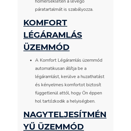
hőmérsékleten a levegő
páratartalmát is szabályozza.
KOMFORT
LÉGÁRAMLÁS
ÜZEMMÓD
A Komfort Légáramlás üzemmód
automatikusan állítja be a
légáramlást, kerülve a huzathatást
és kényelmes komfortot biztosít
függetlenül attól, hogy Ön éppen
hol tartózkodik a helyiségben.
NAGYTELJESÍTMÉN
YŰ ÜZEMMÓD