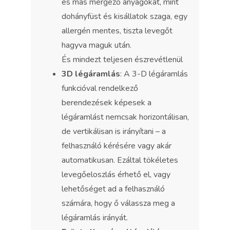
és más mérgező anyagokat, mint
dohányfüst és kisállatok szaga, egy
allergén mentes, tiszta levegőt
hagyva maguk után.
És mindezt teljesen észrevétlenül
3D légáramlás
: A 3-D légáramlás
funkcióval rendelkező
berendezések képesek a
légáramlást nemcsak horizontálisan,
de vertikálisan is irányítani – a
felhasználó kérésére vagy akár
automatikusan. Ezáltal tökéletes
levegőeloszlás érhető el, vagy
lehetőséget ad a felhasználó
számára, hogy ő válassza meg a
légáramlás irányát.