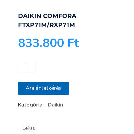
DAIKIN COMFORA
FTXP71M/RXP71M
833.800
Ft
DAIKIN
COMFORA
FTXP71M/RXP71M
Árajánlatkérés
mennyiség
Kategória:
Daikin
Leírás