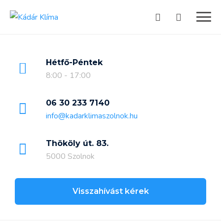
Skip
to
content
Hétfő-Péntek
8:00 - 17:00
06 30 233 7140
info@kadarklimaszolnok.hu
Thököly út. 83.
5000 Szolnok
Visszahívást kérek