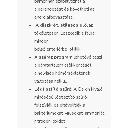
bárhonnan szabályozhatja
a berendezést és követheti az
energiafogyasztást.
A
diszkrét, stílusos előlap
tökéletesen illeszkedik a falba,
minden
belső enteriőrbe jól illik.
A
száraz program
lehetővé teszi
a páratartalom csökkentését,
a helyiség hőmérsékletének
változása nélkül.
Légtisztító szűrő
: A Daikin kiváló
minőségű légtisztító szűrői
felszívják és eltávolítják a
baktériumokat, vírusokat, ammóniát,
nitrogén-oxidot