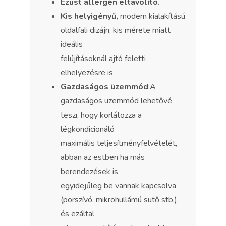
Ezüst allergén eltávolító.
Kis helyigényű,
modern kialakítású
oldalfali dizájn; kis mérete miatt
ideális
felújításoknál ajtó feletti
elhelyezésre is
Gazdaságos üzemmód
:A
gazdaságos üzemmód lehetővé
teszi, hogy korlátozza a
légkondicionáló
maximális teljesítményfelvételét,
abban az estben ha más
berendezések is
egyidejűleg be vannak kapcsolva
(porszívó, mikrohullámú sütő stb.),
és ezáltal