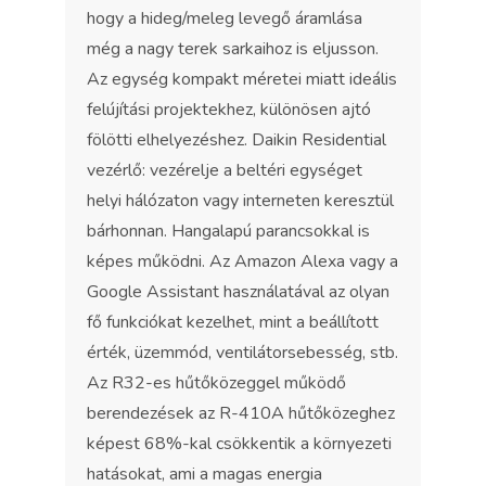
hogy a hideg/meleg levegő áramlása
még a nagy terek sarkaihoz is eljusson.
Az egység kompakt méretei miatt ideális
felújítási projektekhez, különösen ajtó
fölötti elhelyezéshez. Daikin Residential
vezérlő: vezérelje a beltéri egységet
helyi hálózaton vagy interneten keresztül
bárhonnan. Hangalapú parancsokkal is
képes működni. Az Amazon Alexa vagy a
Google Assistant használatával az olyan
fő funkciókat kezelhet, mint a beállított
érték, üzemmód, ventilátorsebesség, stb.
Az R32-es hűtőközeggel működő
berendezések az R-410A hűtőközeghez
képest 68%-kal csökkentik a környezeti
hatásokat, ami a magas energia