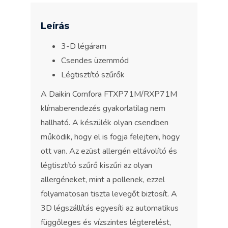
Leírás
3-D légáram
Csendes üzemmód
Légtisztító szűrők
A Daikin Comfora FTXP71M/RXP71M
klímaberendezés gyakorlatilag nem
hallható. A készülék olyan csendben
működik, hogy el is fogja felejteni, hogy
ott van. Az ezüst allergén eltávolító és
légtisztító szűrő kiszűri az olyan
allergéneket, mint a pollenek, ezzel
folyamatosan tiszta levegőt biztosít. A
3D légszállítás egyesíti az automatikus
függőleges és vízszintes légterelést,