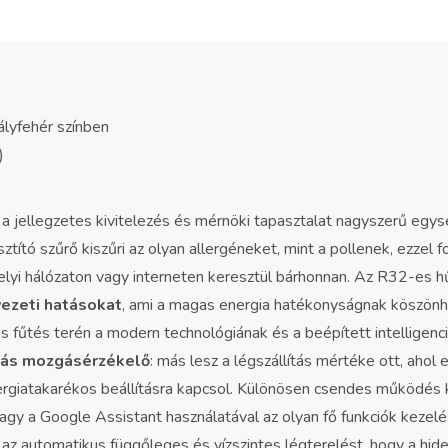
ályfehér színben
)
legzetes kivitelezés és mérnöki tapasztalat nagyszerű egysége
sztító szűrő kiszűri az olyan allergéneket, mint a pollenek, ezzel 
t helyi hálózaton vagy interneten keresztül bárhonnan. Az R32
ezeti hatásokat
, ami a magas energia hatékonyságnak köszön
 fűtés terén a modern technológiának és a beépített intelligenc
nás mozgásérzékelő
: más lesz a légszállítás mértéke ott, ahol
energiatakarékos beállításra kapcsol. Különösen csendes működés 
 a Google Assistant használatával az olyan fő funkciók kezelés
 az automatikus függőleges és vízszintes légterelést, hogy a hi