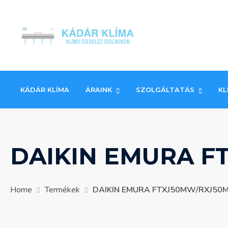
Skip
to
content
KÁDÁR KLÍMA
ÁRAINK
SZOLGÁLTATÁS
KL
DAIKIN EMURA F
Home
Termékek
DAIKIN EMURA FTXJ50MW/RXJ50