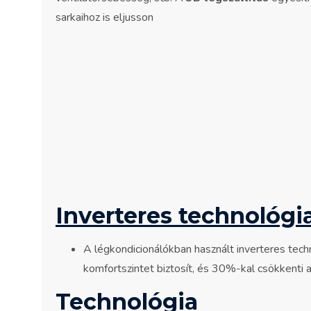
sarkaihoz is eljusson
Inverteres technológi
A légkondicionálókban használt inverteres tec
komfortszintet biztosít, és 30%-kal csökkenti 
Technológia