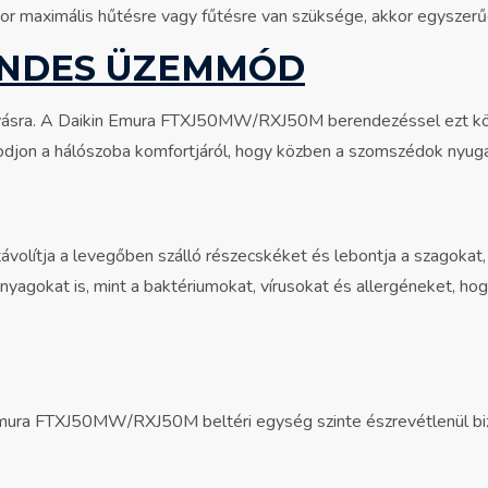
amikor maximális hűtésre vagy fűtésre van szüksége, akkor egysz
ENDES ÜZEMMÓD
vásra. A Daikin Emura FTXJ50MW/RXJ50M berendezéssel ezt könn
djon a hálószoba komfortjáról, hogy közben a szomszédok nyuga
eltávolítja a levegőben szálló részecskéket és lebontja a szagokat
anyagokat is, mint a baktériumokat, vírusokat és allergéneket, ho
mura FTXJ50MW/RXJ50M beltéri egység szinte észrevétlenül bizto