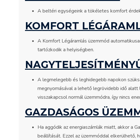
A beltéri egységeink a tökéletes komfort érde
KOMFORT LÉGÁRAM
A Komfort Légáramlás üzemmód automatikusan ál
tartózkodik a helyiségben.
NAGYTELJESÍTMÉNY
A legmelegebb és leghidegebb napokon szüksé
megnyomásával a lehető legrövidebb idő alatt l
visszakapcsol normál üzemmódra, így nincs ene
GAZDASÁGOS ÜZEM
Ha aggódik az energiaszámlák miatt, akkor a 
beállítását. Ezzel az üzemmóddal elkerülhető