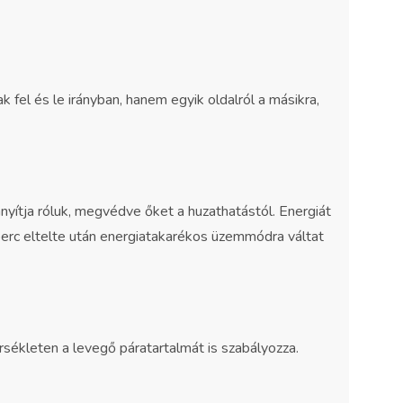
 fel és le irányban, hanem egyik oldalról a másikra,
nyítja róluk, megvédve őket a huzathatástól. Energiát
perc eltelte után energiatakarékos üzemmódra váltat
rsékleten a levegő páratartalmát is szabályozza.