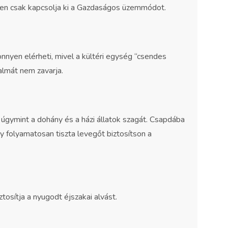
erűen csak kapcsolja ki a Gazdaságos üzemmódot.
yen elérheti, mivel a kültéri egység “csendes
lmát nem zavarja.
, úgymint a dohány és a házi állatok szagát. Csapdába
gy folyamatosan tiszta levegőt biztosítson a
sítja a nyugodt éjszakai alvást.