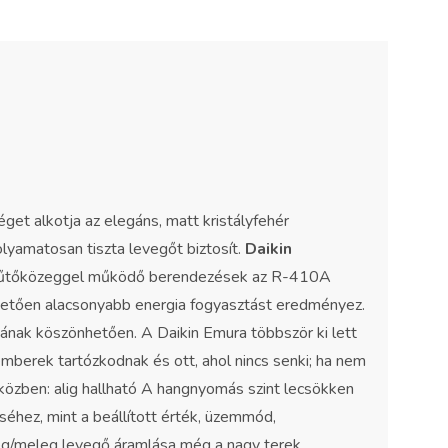
t alkotja az elegáns, matt kristályfehér
folyamatosan tiszta levegőt biztosít.
Daikin
-es hűtőközeggel működő berendezések az R-410A
hetően alacsonyabb energia fogyasztást eredményez.
iának köszönhetően. A Daikin Emura többször ki lett
 emberek tartózkodnak és ott, ahol nincs senki; ha nem
közben: alig hallható A hangnyomás szint lecsökken
éhez, mint a beállított érték, üzemmód,
deg/meleg levegő áramlása még a nagy terek