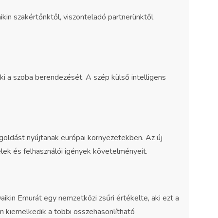
aikin szakértőnktől, viszonteladó partnerünktől
ki a szoba berendezését. A szép külső intelligens
oldást nyújtanak európai környezetekben. Az új
telek és felhasználói igények követelményeit.
Daikin Emurát egy nemzetközi zsűri értékelte, aki ezt a
en kiemelkedik a többi összehasonlítható