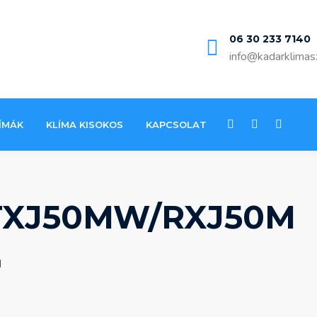
06 30 233 7140
info@kadarklimas
ÍMÁK
KLÍMA KISOKOS
KAPCSOLAT
TXJ50MW/RXJ50M
M