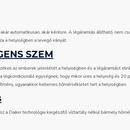
kár automatikusan, akár kérésre. A légáramlás állítható, nem csak
a a helyiségben a levegő irányát.
GENS SZEM
ékeli az emberek jelenlétét a helyiségben és a légáramlást elirá
 a légkondicionáló egységnek, hogy mikor üres a helyiség és 20 
esítmény, ugyanakkor kellemes hőmérsékletet tart a helyiségben.
s
z a Daikin technológia kiegészítő víztartály nélkül bármely hőmé