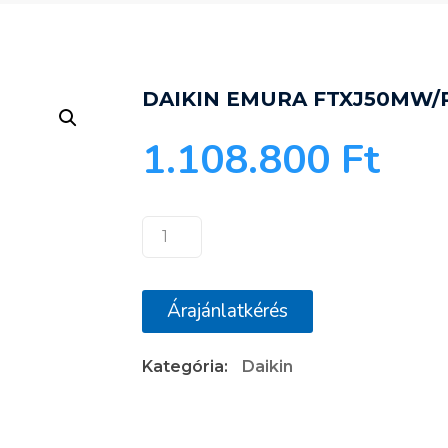
DAIKIN EMURA FTXJ50MW/
1.108.800
Ft
DAIKIN
EMURA
FTXJ50MW/RXJ50M
Árajánlatkérés
mennyiség
Kategória:
Daikin