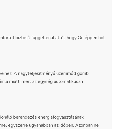
ortot biztosít függetlenül attól, hogy Ön éppen hol
nyeihez. A nagyteljesítményű üzemmód gomb
zámla miatt, mert az egység automatikusan
cionáló berendezés energiafogyasztásának
emel egyszerre ugyanabban az időben. Azonban ne