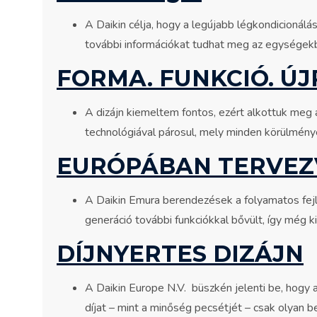
A Daikin célja, hogy a legújabb légkondicionálás
további információkat tudhat meg az egységekbe
FORMA. FUNKCIÓ. Ú
A dizájn kiemeltem fontos, ezért alkottuk meg 
technológiával párosul, mely minden körülmény
EURÓPÁBAN TERVEZ
A Daikin Emura berendezések a folyamatos fej
generáció további funkciókkal bővült, így még ki
DÍJNYERTES DIZÁJN
A Daikin Europe N.V. büszkén jelenti be, hogy 
díjat – mint a minőség pecsétjét – csak olyan b