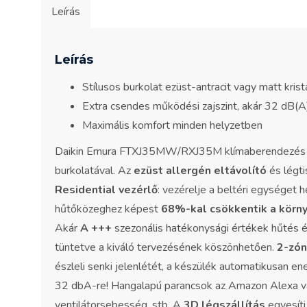
Leírás
Leírás
Stílusos burkolat ezüst-antracit vagy matt krist
Extra csendes működési zajszint, akár 32 dB(A
Maximális komfort minden helyzetben
Daikin Emura FTXJ35MW/RXJ35M klímaberendezés a jel
burkolatával. Az
ezüst allergén eltávolító
és légti
Residential vezérlő
: vezérelje a beltéri egysége
hűtőközeghez képest
68%-kal csökkentik a körny
Akár
A +++
szezonális hatékonysági értékek hűtés és
tüntetve a kiváló tervezésének köszönhetően.
2-zó
észleli senki jelenlétét, a készülék automatikusan 
32 dbA-re! Hangalapú parancsok az Amazon Alexa vagy
ventilátorsebesség, stb. A
3D légszállítás
egyesíti