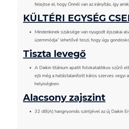
felejtse el, hogy Önnél van az irányítás, így 
KÜLTÉRI EGYSÉG CS
Mindenkinek szüksége van nyugodt éjszakai al
üzemmódja” lehetővé teszi, hogy úgy gondosko
Tiszta levegő
A Daikin titánium apatit fotokatalitikus szűrő 
ejti még a hatástalanított káros szerves vegyi 
helyiségben.
Alacsony zajszint
32 dB(A) hangnyomás szintjével az új Daikin E