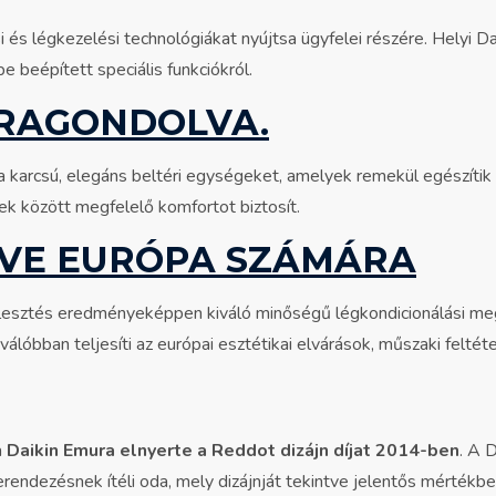
i és légkezelési technológiákat nyújtsa ügyfelei részére. Helyi D
 beépített speciális funkciókról.
JRAGONDOLVA.
a karcsú, elegáns beltéri egységeket, amelyek remekül egészítik 
ek között megfelelő komfortot biztosít.
VE EURÓPA SZÁMÁRA
lesztés eredményeképpen kiváló minőségű légkondicionálási meg
válóbban teljesíti az európai esztétikai elvárások, műszaki felté
a
Daikin Emura elnyerte a Reddot dizájn díjat 2014-ben
. A 
erendezésnek ítéli oda, mely dizájnját tekintve jelentős mértékb