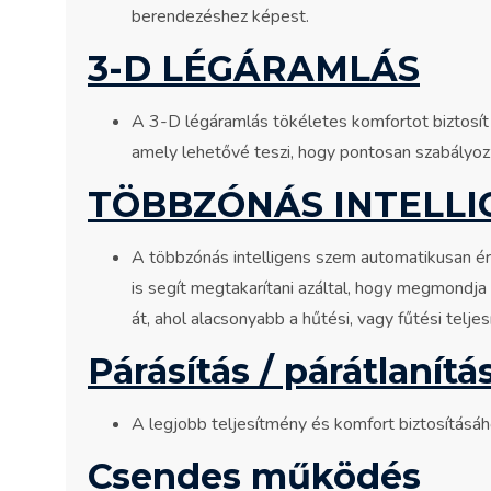
berendezéshez képest.
3-D LÉGÁRAMLÁS
A 3-D légáramlás tökéletes komfortot biztosít a
amely lehetővé teszi, hogy pontosan szabályozz
TÖBBZÓNÁS INTELLI
A többzónás intelligens szem automatikusan érz
is segít megtakarítani azáltal, hogy megmondja
át, ahol alacsonyabb a hűtési, vagy fűtési telj
Párásítás / párátlanítá
A legjobb teljesítmény és komfort biztosításáho
Csendes működés