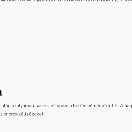
a
hnológia folyamatosan szabályozza a beltéri hőmérsékletet. A h
az energiaköltségeket.