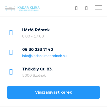
Skip
to
content
Hétfő-Péntek
8:00 - 17:00
06 30 233 7140
info@kadarklimaszolnok.hu
Thököly út. 83.
5000 Szolnok
Visszahívást kérek