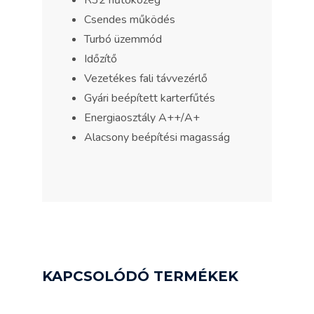
R32 hűtőközeg
Csendes működés
Turbó üzemmód
Időzítő
Vezetékes fali távvezérlő
Gyári beépített karterfűtés
Energiaosztály A++/A+
Alacsony beépítési magasság
KAPCSOLÓDÓ TERMÉKEK