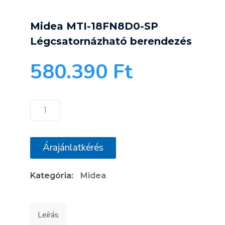
Midea MTI-18FN8D0-SP
Légcsatornázható berendezés
580.390
Ft
Midea
MTI-
18FN8D0-
Árajánlatkérés
SP
Légcsatornázható
Kategória:
Midea
berendezés
mennyiség
Leírás