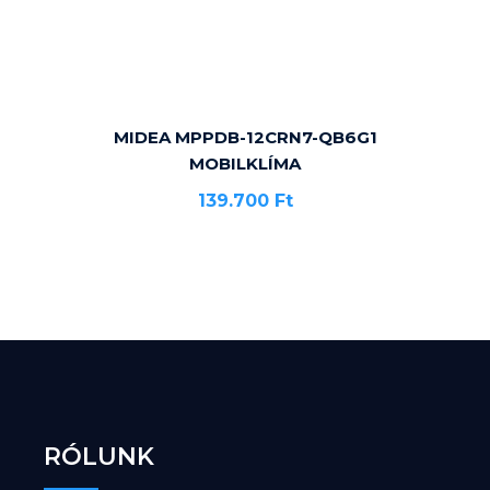
MIDEA MPPDB-12CRN7-QB6G1
MOBILKLÍMA
139.700
Ft
RÓLUNK