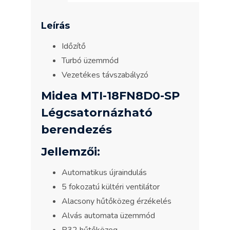
Leírás
Időzítő
Turbó üzemmód
Vezetékes távszabályzó
Midea MTI-18FN8D0-SP
Légcsatornázható
berendezés
Jellemzői:
Automatikus újraindulás
5 fokozatú kültéri ventilátor
Alacsony hűtőközeg érzékelés
Alvás automata üzemmód