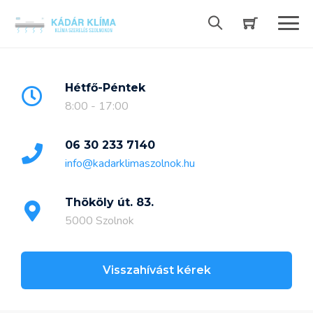
Skip
to
content
Hétfő-Péntek
8:00 - 17:00
06 30 233 7140
info@kadarklimaszolnok.hu
Thököly út. 83.
5000 Szolnok
Visszahívást kérek