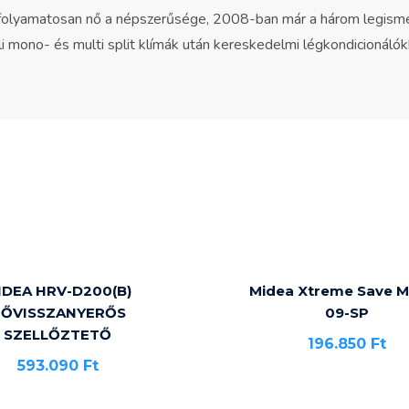
folyamatosan nő a népszerűsége, 2008-ban már a három legismer
ali mono- és multi split klímák után kereskedelmi légkondicionálók
IDEA HRV-D200(B)
Midea Xtreme Save 
ŐVISSZANYERŐS
09-SP
SZELLŐZTETŐ
196.850
Ft
593.090
Ft