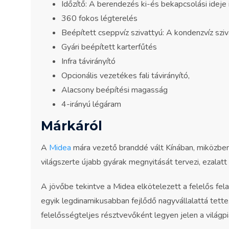
Időzítő: A berendezés ki-és bekapcsolási ideje
360 fokos légterelés
Beépített cseppvíz szivattyú: A kondenzvíz sziv
Gyári beépített karterfűtés
Infra távirányító
Opcionális vezetékes fali távirányító,
Alacsony beépítési magasság
4-irányú légáram
Márkáról
A
Midea
mára vezető branddé vált Kínában, miközben
világszerte újabb gyárak megnyitását tervezi, ezalatt 
A jövőbe tekintve a Midea elkötelezett a felelős fel
egyik legdinamikusabban fejlődő nagyvállalattá tett
felelősségteljes résztvevőként legyen jelen a világpi