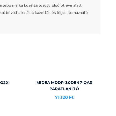
tebb márka közé tartozott. Első öt éve alatt
kal bővült a kínálat: kazettás és légcsatornázható
MG2X-
MIDEA MDDP-30DEN7-QA3
PÁRÁTLANÍTÓ
71.120
Ft