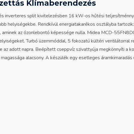
ettás Klímaberendezés
verteres split kivitelezésben 16 kW-os hűtési teljesítménnye
nagyobb helyiségekbe. Rendkívül energiatakarékos osztályba tart
fluorid, aminek az ózonlebontó képessége nulla. Midea MCD-55FN
elyiségeket. Turbó üzemmóddal, 5 fokozatú kültéri ventilátorral r
e az adott napra. Beépített cseppvíz szivattyúja megkönnyíti a k
si magassága alacsony. A készülék egy esetleges áramkimaradás ut