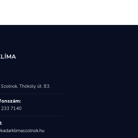
KLÍMA
Szolnok, Thököly út. 83.
fonszám:
 233 7140
:
kadarklimaszolnok.hu