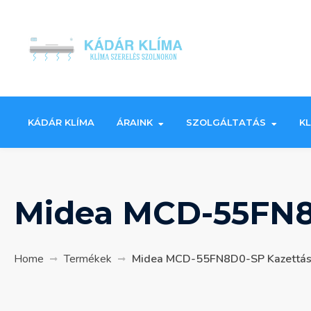
Skip
to
content
KÁDÁR KLÍMA
ÁRAINK
SZOLGÁLTATÁS
K
Midea MCD-55FN8
Home
Termékek
Midea MCD-55FN8D0-SP Kazettás