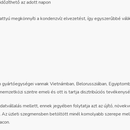
 időzíthető az adott napon
attyú megkönnyíti a kondenzvíz elvezetést, így egyszerűbbé válik
 gyártóegységei vannak Vietnámban, Belorussziában, Egyiptomba
nemzetközi szintre emeli és ott is tartja disztribúciós tevékenysé
adatvállalás mellett, ennek jegyében folytatja azt az újító, növ
e. Az üzleti szegmensben betöltött minél komolyabb szerepe melle
acon.