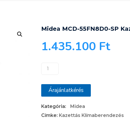
Midea MCD-55FN8D0-SP Kaz
1.435.100
Ft
Midea
MCD-
55FN8D0-
Árajánlatkérés
SP
Kazettás
Kategória:
Midea
Klímaberendezés
mennyiség
Címke:
Kazettás Klímaberendezés