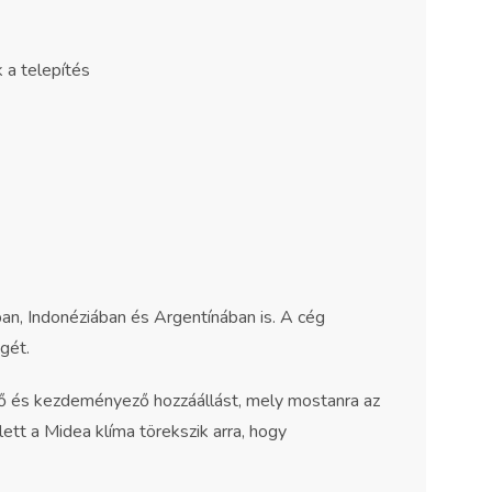
 a telepítés
n, Indonéziában és Argentínában is. A cég
gét.
ekvő és kezdeményező hozzáállást, mely mostanra az
tt a Midea klíma törekszik arra, hogy