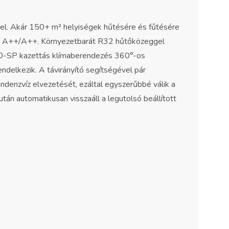
l. Akár 150+ m² helyiségek hűtésére és fűtésére
ozik: A++/A++. Környezetbarát R32 hűtőközeggel
8D0-SP kazettás klímaberendezés 360°-os
endelkezik. A távirányító segítségével pár
ondenzvíz elvezetését, ezáltal egyszerűbbé válik a
án automatikusan visszaáll a legutolsó beállított