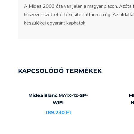
A Midea 2003 óta van jelen a magyar piacon. Azóta 
húszezer szettet értékesített itthon a cég. Az oldalf
készülékei egyaránt kaphatók.
KAPCSOLÓDÓ TERMÉKEK
Midea Blanc MA1X-12-SP-
M
WIFI
H
189.230
Ft