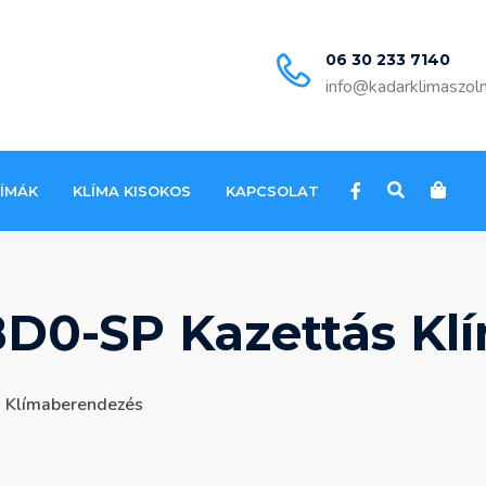
06 30 233 7140
info@kadarklimaszol
LÍMÁK
KLÍMA KISOKOS
KAPCSOLAT
D0-SP Kazettás Kl
 Klímaberendezés