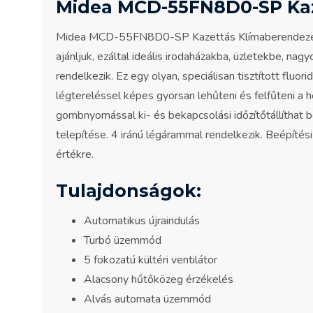
Midea MCD-55FN8D0-SP Kaz
Midea MCD-55FN8D0-SP Kazettás Klímaberendezés in
ajánljuk, ezáltal ideális irodaházakba, üzletekbe, 
rendelkezik. Ez egy olyan, speciálisan tisztított 
légtereléssel képes gyorsan lehűteni és felfűteni a h
gombnyomással ki- és bekapcsolási időzítőtállíthat b
telepítése. 4 iránú légárammal rendelkezik. Beépíté
értékre.
Tulajdonságok:
Automatikus újraindulás
Turbó üzemmód
5 fokozatú kültéri ventilátor
Alacsony hűtőközeg érzékelés
Alvás automata üzemmód