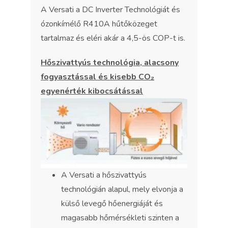
A Versati a DC Inverter Technológiát és
ózonkímélő R410A hűtőközeget
tartalmaz és eléri akár a 4,5-ös COP-t is.
Hőszivattyús technológia, alacsony
fogyasztással és kisebb CO₂
egyenérték kibocsátással
A Versati a hőszivattyús
technológián alapul, mely elvonja a
külső levegő hőenergiáját és
magasabb hőmérsékleti szinten a