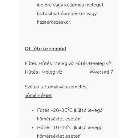
idejére vagy kellemes meleget
biztosíthat ébredéskor vagy
hazaérkezéskor.
Öt féle üzemmód
Fűtés Hűtés Meleg víz Fűtés+Meleg víz
Hűtés+Meleg víz
Széles tartományú üzemelési
hőmérséklet
Fűtés -20-35⁰C (külső levegő
hőmérséklet esetén)
Hűtés 10-48⁰C (külső levegő
hőmérséklet esetén)