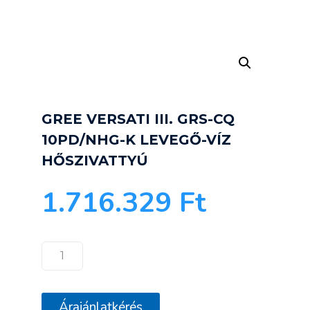
GREE VERSATI III. GRS-CQ
10PD/NHG-K LEVEGŐ-VÍZ
HŐSZIVATTYÚ
1.716.329
Ft
GREE
VERSATI
III.
Árajánlatkérés
GRS-