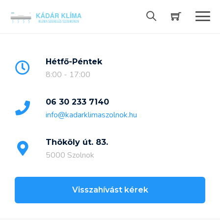
Skip
to
content
Hétfő-Péntek
8:00 - 17:00
06 30 233 7140
info@kadarklimaszolnok.hu
Thököly út. 83.
5000 Szolnok
Visszahívást kérek