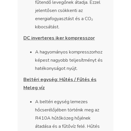
fűtendő levegőnek átadja. Ezzel
jelentősen csökkenti az
energiafogyasztást és a CO₂
kibocsátást.
DC inverteres iker kompresszor
A hagyományos kompresszorhoz
képest nagyobb teljesítményt és
hatékonyságot nyújt.
Beltéri egység: Hűtés / Fűtés és
Meleg víz
A beltéri egység lemezes
hőcserélőjében történik meg az
R410A hűtőközeg hőjének
átadása és a fűtővíz felé. Hűtés