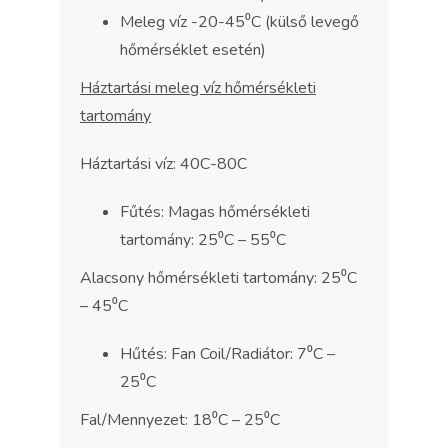
Meleg víz -20-45⁰C (külső levegő
hőmérséklet esetén)
Háztartási meleg víz hőmérsékleti
tartomány
Háztartási víz: 40C-80C
Fűtés: Magas hőmérsékleti
tartomány: 25⁰C – 55⁰C
Alacsony hőmérsékleti tartomány: 25⁰C
– 45⁰C
Hűtés: Fan Coil/Radiátor: 7⁰C –
25⁰C
Fal/Mennyezet: 18⁰C – 25⁰C