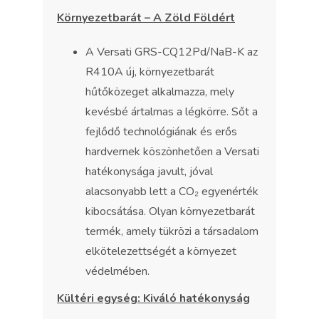
Környezetbarát – A Zöld Földért
A Versati GRS-CQ12Pd/NaB-K az
R410A új, környezetbarát
hűtőközeget alkalmazza, mely
kevésbé ártalmas a légkörre. Sőt a
fejlődő technológiának és erős
hardvernek köszönhetően a Versati
hatékonysága javult, jóval
alacsonyabb lett a CO₂ egyenérték
kibocsátása. Olyan környezetbarát
termék, amely tükrözi a társadalom
elkötelezettségét a környezet
védelmében.
Kültéri egység: Kiváló hatékonyság