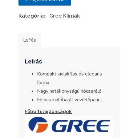
CQ
Kategória:
Gree Klímák
10PD/NHG-
K
LEVEGŐ-
Leírás
VÍZ
HŐSZIVATTYÚ
mennyiség
Leírás
Kompakt kialakítás és elegáns
forma
Nagy hatékonyságú hőcserélő
Felhasználóbarát vezérlőpanel
Főbb tulajdonságok