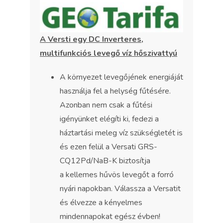
A Versti egy DC Inverteres,
multifunkciós levegő víz hőszivattyú
A környezet levegőjének energiáját
használja fel a helység fűtésére.
Azonban nem csak a fűtési
igényünket elégíti ki, fedezi a
háztartási meleg víz szükségletét is
és ezen felül a Versati GRS-
CQ12Pd/NaB-K biztosítja
a kellemes hűvös levegőt a forró
nyári napokban. Válassza a Versatit
és élvezze a kényelmes
mindennapokat egész évben!