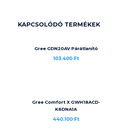
KAPCSOLÓDÓ TERMÉKEK
Gree GDN20AV Párátlanító
103.400
Ft
Gree Comfort X GWH18ACD-
K6DNA1A
440.100
Ft