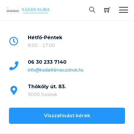
Skip
to
content
Hétfő-Péntek
8:00 - 17:00
06 30 233 7140
info@kadarklimaszolnok.hu
Thököly út. 83.
5000 Szolnok
Visszahívást kérek