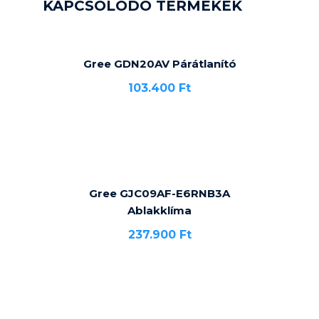
KAPCSOLÓDÓ TERMÉKEK
Gree GDN20AV Párátlanító
103.400
Ft
Gree GJC09AF-E6RNB3A
Ablakklíma
237.900
Ft