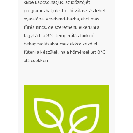
ki/be kapcsolhatjuk, az időzítőjét
programozhatjuk stb.. Jó választás lehet
nyaralóba, weekend-házba, ahol más
fűtés nincs, de szeretnénk elkerülni a
fagykárt: a 8°C temperálás funkció
bekapcsolásakor csak akkor kezd el
fűteni a készülék, ha a hőmérséklet 8°C
alá csökken.