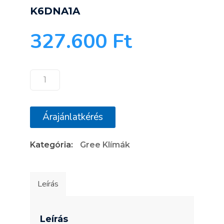
K6DNA1A
327.600
Ft
Gree
Dark
X
Árajánlatkérés
GWH12ACC-
K6DNA1A
Kategória:
Gree Klímák
mennyiség
Leírás
Leírás