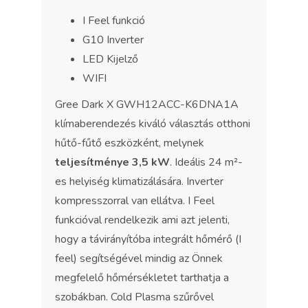
I Feel funkció
G10 Inverter
LED Kijelző
WIFI
Gree Dark X GWH12ACC-K6DNA1A
klímaberendezés kiváló választás otthoni
hűtő-fűtő eszközként, melynek
teljesítménye 3,5 kW
. Ideális 24 m²-
es helyiség klimatizálására. Inverter
kompresszorral van ellátva. I Feel
funkcióval rendelkezik ami azt jelenti,
hogy a távirányítóba integrált hőmérő (I
feel) segítségével mindig az Önnek
megfelelő hőmérsékletet tarthatja a
szobákban. Cold Plasma szűrővel