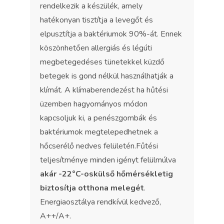
rendelkezik a készülék, amely
hatékonyan tisztítja a levegőt és
elpusztítja a baktériumok 90%-át. Ennek
köszönhetően allergiás és légúti
megbetegedéses tünetekkel küzdő
betegek is gond nélkül használhatják a
klímát. A klímaberendezést ha hűtési
üzemben hagyományos módon
kapcsoljuk ki, a penészgombák és
baktériumok megtelepedhetnek a
hőcserélő nedves felületén.Fűtési
teljesítménye minden igényt felülmúlva
akár -22°C-oskülső hőmérsékletig
biztosítja otthona melegét
.
Energiaosztálya rendkívül kedvező,
A++/A+.