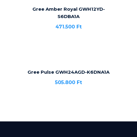
Gree Amber Royal GWH12YD-
S6DBA1A
471.500
Ft
Gree Pulse GWH24AGD-K6DNA1A
505.800
Ft