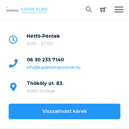
Skip
to
content
Hétfő-Péntek
8:00 - 17:00
06 30 233 7140
info@kadarklimaszolnok.hu
Thököly út. 83.
5000 Szolnok
Visszahívást kérek