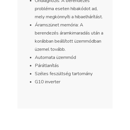
Öndiagnózis: A berendezés
probléma eseten hibakódot ad,
mely megkönnyíti a hibaelhárítást.
Áramszünet memória: A
berendezés áramkimaradás után a
korábban beállított üzemmódban
üzemel tovább.
Automata üzemmód
Párátlanítás
Széles feszültség tartomány
G10 inverter