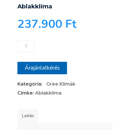
Ablakklíma
237.900
Ft
Gree
GJC09AF-
E6RNB3A
Árajánlatkérés
Ablakklíma
mennyiség
Kategória:
Gree Klímák
Címke:
Ablakklíma
Leírás