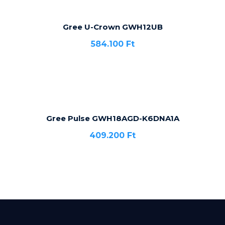
Gree U-Crown GWH12UB
584.100
Ft
Gree Pulse GWH18AGD-K6DNA1A
409.200
Ft