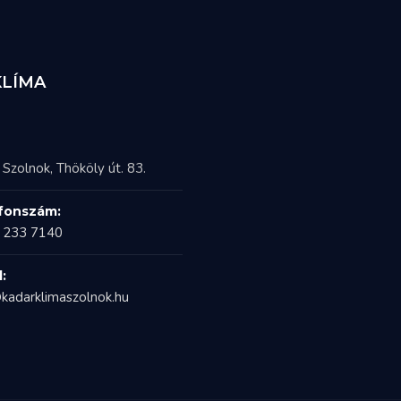
KLÍMA
Szolnok, Thököly út. 83.
fonszám:
 233 7140
:
kadarklimaszolnok.hu