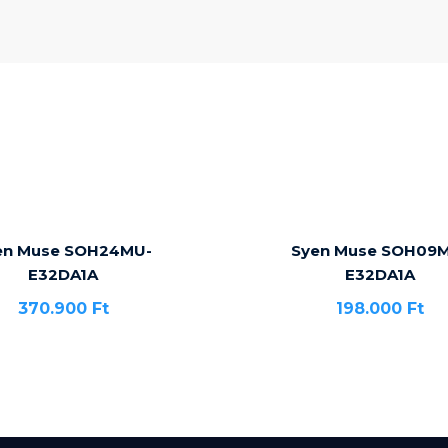
en Muse SOH24MU-
Syen Muse SOH09
E32DA1A
E32DA1A
370.900
Ft
198.000
Ft