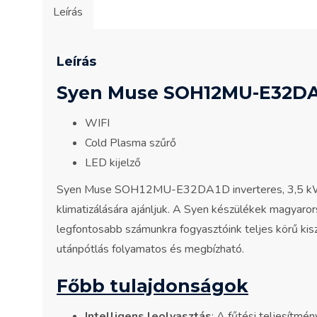
Leírás
Leírás
Syen Muse SOH12MU-E32DA
WIFI
Cold Plasma szűrő
LED kijelző
Syen Muse SOH12MU-E32DA1D inverteres, 3,5 kW tel
klimatizálására ajánljuk. A Syen készülékek magyarors
legfontosabb számunkra fogyasztóink teljes körű kisz
utánpótlás folyamatos és megbízható.
Főbb tulajdonságok
Intelligens leolvasztás
: A fűtési teljesítmén