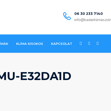
06 30 233 7140
info@kadarklimaszol
ÍMÁK
KLÍMA KISOKOS
KAPCSOLAT
2MU-E32DA1D