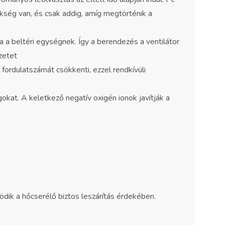
ükség van, és csak addig, amíg megtörténik a
a a beltéri egységnek. Így a berendezés a ventilátor
zetet
fordulatszámát csökkenti, ezzel rendkívüli
okat. A keletkező negatív oxigén ionok javítják a
ödik a hőcserélő biztos leszárítás érdekében.