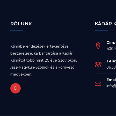
RÓLUNK
KÁDÁR 
Cím:
Klímaberendezések értékesítése,
5000 
beszerelése, karbantartása a Kádár
Klímától több mint 25 éve Szolnokon,
Tele
Jász-Nagykun-Szolnok és a környező
0630
megyékben.
Email
info@