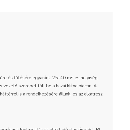
re és fűtésére egyaránt. 25-40 m²-es helyiség
s vezető szerepet tölt be a hazai klíma piacon. A
ttérrel is a rendelkezésére állunk, és az alkatrész
ományos leolvasztás az eltelt idő alapján indul. Pl.