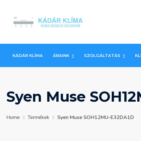
Skip
to
content
KÁDÁR KLÍMA
ÁRAINK
SZOLGÁLTATÁS
KL
Syen Muse SOH1
Home
Termékek
Syen Muse SOH12MU-E32DA1D