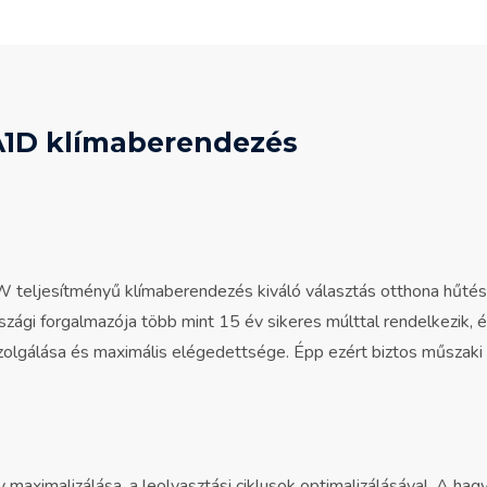
1D klímaberendezés
jesítményű klímaberendezés kiváló választás otthona hűtésé
zági forgalmazója több mint 15 év sikeres múlttal rendelkezik, é
olgálása és maximális elégedettsége. Épp ezért biztos műszaki há
y maximalizálása, a leolvasztási ciklusok optimalizálásával. A hagy