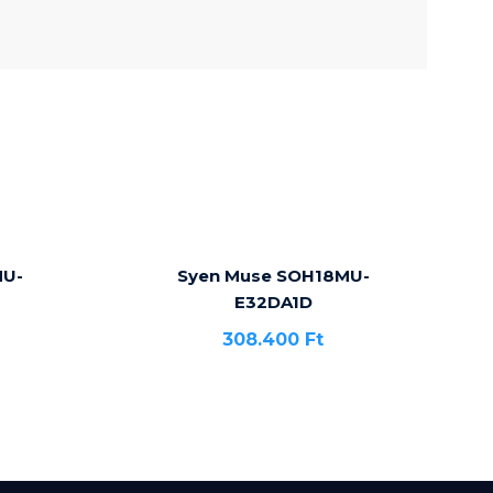
MU-
Syen Muse SOH18MU-
E32DA1D
308.400
Ft