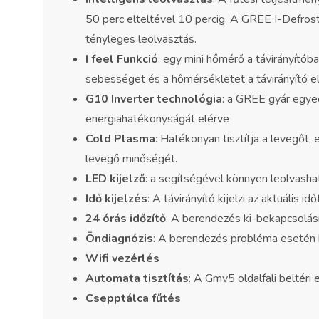
50 perc elteltével 10 percig. A GREE I-Defrosti
tényleges leolvasztás.
I feel Funkció
: egy mini hőmérő a távirányítób
sebességet és a hőmérsékletet a távirányító el
G10 Inverter technológia
: a GREE gyár egyed
energiahatékonyságát elérve
Cold Plasma
: Hatékonyan tisztítja a levegőt,
levegő minőségét.
LED kijelző
: a segítségével könnyen leolvasha
Idő kijelzés
: A távirányító kijelzi az aktuális időt
24 órás időzítő
: A berendezés ki-bekapcsolási
Öndiagnózis
: A berendezés probléma esetén h
Wifi vezérlés
Automata tisztítás
: A Gmv5 oldalfali beltéri
Csepptálca fűtés