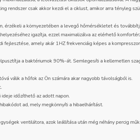
ng rendszer csak akkor kezdi el a ciklust, amikor arra tényleg sz
an, érzékeli a környezetében a levegő hőmérsékletet és továbbítj
helyezéséhez igazítja, ezzel maximalizálva az elérhető komfortér
i fejlesztése, amely akár 1HZ frekvenciáig képes a kompresszor 
 elpusztítja a baktériumok 90%-át. Semlegesíti a kellemetlen szag
tóvá válik a hőfok az Ön számára akar nagyobb távolságból is.
.
 ideje időzíthető az adott napon.
ibakódot ad, mely megkönnyíti a hibaelhárítást.
 egységek ventilátora, azok leállítása után még néhány percig műk