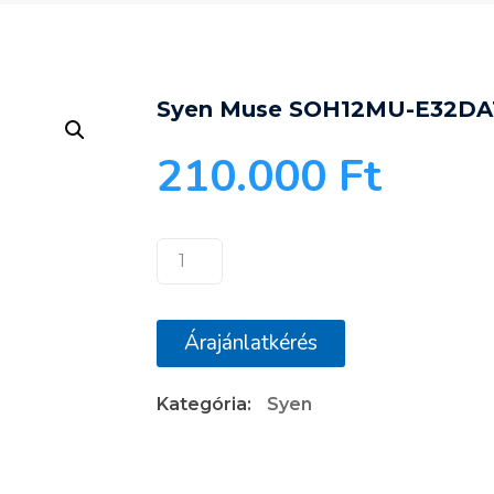
Syen Muse SOH12MU-E32DA
210.000
Ft
Syen
Muse
SOH12MU-
Árajánlatkérés
E32DA1D
mennyiség
Kategória:
Syen