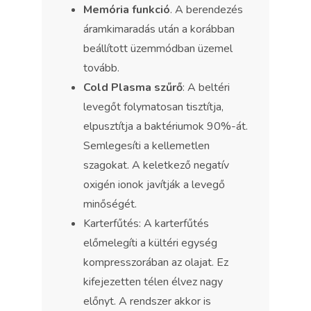
Memória funkció
. A berendezés
áramkimaradás után a korábban
beállított üzemmódban üzemel
tovább.
Cold Plasma szűrő
: A beltéri
levegőt folymatosan tisztítja,
elpusztítja a baktériumok 90%-át.
Semlegesíti a kellemetlen
szagokat. A keletkező negatív
oxigén ionok javítják a levegő
minőségét.
Karterfűtés: A karterfűtés
előmelegíti a kültéri egység
kompresszorában az olajat. Ez
kifejezetten télen élvez nagy
előnyt. A rendszer akkor is