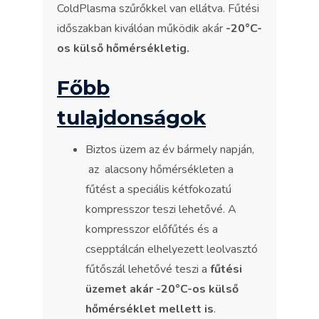
ColdPlasma szűrőkkel van ellátva. Fűtési
időszakban kiválóan működik akár
-20°C-
os külső hőmérsékletig.
Főbb
tulajdonságok
Biztos üzem az év bármely napján,
az alacsony hőmérsékleten a
fűtést a speciális kétfokozatú
kompresszor teszi lehetővé. A
kompresszor előfűtés és a
csepptálcán elhelyezett leolvasztó
fűtőszál lehetővé teszi a
fűtési
üzemet akár -20°C-os külső
hőmérséklet mellett is
.