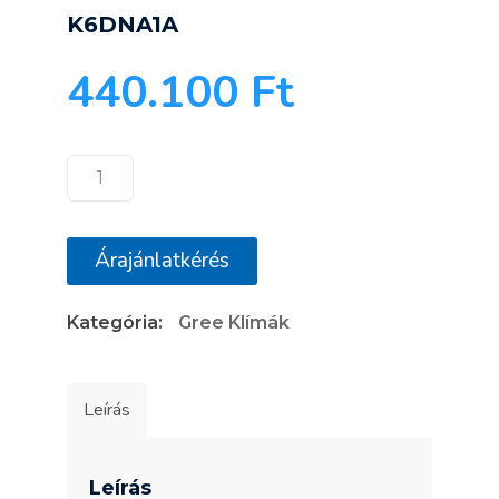
K6DNA1A
440.100
Ft
Gree
Comfort
X
Árajánlatkérés
GWH18ACD-
K6DNA1A
Kategória:
Gree Klímák
mennyiség
Leírás
Leírás