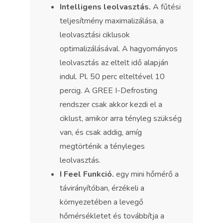
Intelligens leolvasztás.
A fűtési
teljesítmény maximalizálása, a
leolvasztási ciklusok
optimalizálásával. A hagyományos
leolvasztás az eltelt idő alapján
indul. Pl. 50 perc elteltével 10
percig. A GREE I-Defrosting
rendszer csak akkor kezdi el a
ciklust, amikor arra tényleg szükség
van, és csak addig, amíg
megtörténik a tényleges
leolvasztás.
I Feel Funkció.
egy mini hőmérő a
távirányítóban, érzékeli a
környezetében a levegő
hőmérsékletet és továbbítja a