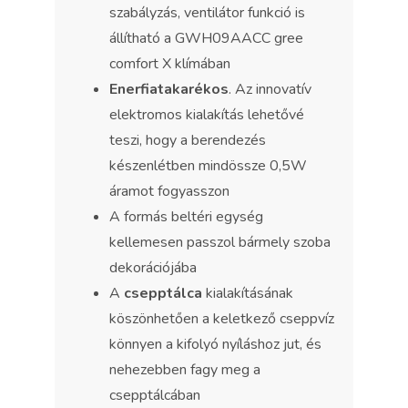
szabályzás, ventilátor funkció is
állítható a GWH09AACC gree
comfort X klímában
Enerfiatakarékos
. Az innovatív
elektromos kialakítás lehetővé
teszi, hogy a berendezés
készenlétben mindössze 0,5W
áramot fogyasszon
A formás beltéri egység
kellemesen passzol bármely szoba
dekorációjába
A
csepptálca
kialakításának
köszönhetően a keletkező cseppvíz
könnyen a kifolyó nyíláshoz jut, és
nehezebben fagy meg a
csepptálcában