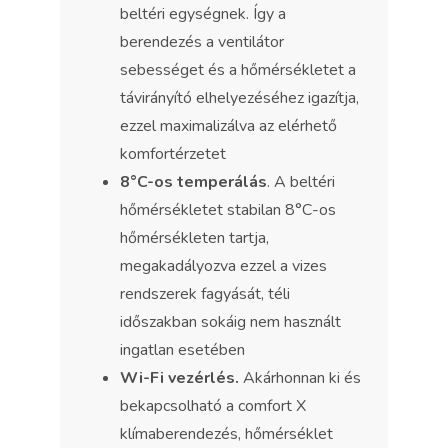
beltéri egységnek. Így a
berendezés a ventilátor
sebességet és a hőmérsékletet a
távirányító elhelyezéséhez igazítja,
ezzel maximalizálva az elérhető
komfortérzetet
8°C-os temperálás
. A beltéri
hőmérsékletet stabilan 8°C-os
hőmérsékleten tartja,
megakadályozva ezzel a vizes
rendszerek fagyását, téli
időszakban sokáig nem használt
ingatlan esetében
Wi-Fi vezérlés.
Akárhonnan ki és
bekapcsolható a comfort X
klímaberendezés, hőmérséklet