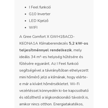
I Feel funkció
G10 Inverter
LED Kijelző
WIFI
A Gree Comfort X GWH18ACD-
K6DNA1A Klímaberendezés
5,2 kW-os
teljesítménnyel rendelkezik
, mely
ideális 34 m²-es helyiség hűtésére és
fűtésére egyaránt. Az I Feel funkció
segítségével a távirányítóban elhelyezett
mini hőmérő jelzi a klímának, hogy elérte-
e már a kívánt hőmérsékletet. Wi-Fi
vezérléssel könnyedén ki-be kapcsolható
és időzíthető a légkondicionáló távolról is,
amikor nincs otthon. Energiatakatékos,