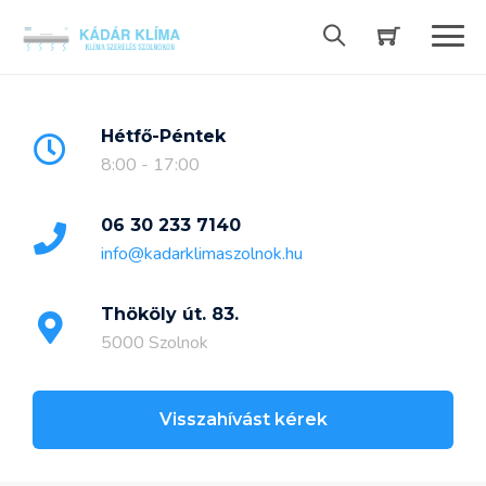
Skip
to
content
Hétfő-Péntek
8:00 - 17:00
06 30 233 7140
info@kadarklimaszolnok.hu
Thököly út. 83.
5000 Szolnok
Visszahívást kérek