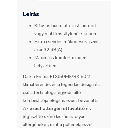
Leírás
Stílusos burkolat ezüst-antracit
vagy matt kristályfehér színben
Extra csendes működési zajszint,
akár 32 dB(A)
Maximális komfort minden
helyzetben
Daikin Emura FTXJ50MS/RXJ50M
klímaberendezés a legendás design és
csúcstechnológia egyedülálló
kombinációja elegáns ezüst bevonattal.
Az
ezüst allergén eltávolító
és
légtisztító szűrő kiszűri az olyan
allergéneket, mint a pollenek, ezzel