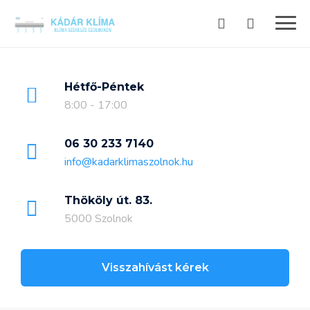
Skip
to
content
Hétfő-Péntek
8:00 - 17:00
06 30 233 7140
info@kadarklimaszolnok.hu
Thököly út. 83.
5000 Szolnok
Visszahívást kérek