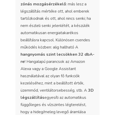
zónás mozgásérzékelő
: más lesz a
légszállítás mértéke ott, ahol emberek
tartózkodnak és ott, ahol nincs senki; ha
nem észleli senki jelenlétét, a készülék
automatikusan energiatakarékos
beállításra kapcsol. Különösen csendes
működés közben: alig hallható A
hangnyomás szint lecsökken 32 dbA-
re
! Hangalapú parancsok az Amazon
Alexa vagy a Google Assistant
használatával az olyan fő funkciók
kezeléséhez, mint a beállított érték,
üzemmód, ventilátorsebesség, stb. A
3D
légszállítás
egyesíti az automatikus
függőleges és vízszintes légterelést,
hogy a hideg/meleg levegő áramlása