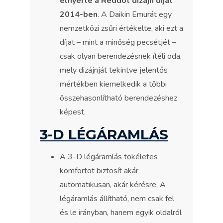
elnyerte a Reddot dizájn díjat
2014-ben
. A Daikin Emurát egy
nemzetközi zsűri értékelte, aki ezt a
díjat – mint a minőség pecsétjét –
csak olyan berendezésnek ítéli oda,
mely dizájnját tekintve jelentős
mértékben kiemelkedik a többi
összehasonlítható berendezéshez
képest.
3-D LÉGÁRAMLÁS
A 3-D légáramlás tökéletes
komfortot biztosít akár
automatikusan, akár kérésre. A
légáramlás állítható, nem csak fel
és le irányban, hanem egyik oldalról