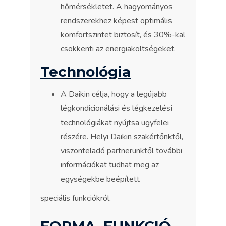
hőmérsékletet. A hagyományos
rendszerekhez képest optimális
komfortszintet biztosít, és 30%-kal
csökkenti az energiaköltségeket.
Technológia
A Daikin célja, hogy a legújabb
légkondicionálási és légkezelési
technológiákat nyújtsa ügyfelei
részére. Helyi Daikin szakértőnktől,
viszonteladó partnerünktől további
információkat tudhat meg az
egységekbe beépített
speciális funkciókról.
FORMA. FUNKCIÓ.