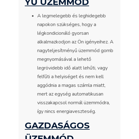
YŰ ÜZEMMÓD
A legmelegebb és leghidegebb
napokon szükséges, hogy a
légkondicionáló gyorsan
alkalmazkodjon az Ön igényeihez. A
nagyteljesítményű üzemmód gomb
megnyomásával a lehető
legrövidebb idő alatt lehűti, vagy
felfűti a helyiséget és nem kell
aggódnia a magas számla miatt,
mert az egység automatikusan
visszakapcsol normál üzemmódra,
így nincs energiaveszteség.
GAZDASÁGOS
ÜZEMMÓD