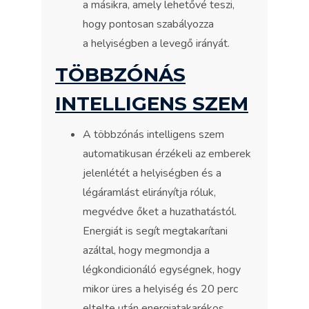
a másikra, amely lehetővé teszi,
hogy pontosan szabályozza
a helyiségben a levegő irányát.
TÖBBZÓNÁS
INTELLIGENS SZEM
A többzónás intelligens szem
automatikusan érzékeli az emberek
jelenlétét a helyiségben és a
légáramlást elirányítja róluk,
megvédve őket a huzathatástól.
Energiát is segít megtakarítani
azáltal, hogy megmondja a
légkondicionáló egységnek, hogy
mikor üres a helyiség és 20 perc
eltelte után energiatakarékos