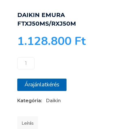
DAIKIN EMURA
FTXJ50MS/RXJ50M
1.128.800
Ft
DAIKIN
EMURA
FTXJ50MS/RXJ50M
Árajánlatkérés
mennyiség
Kategória:
Daikin
Leírás