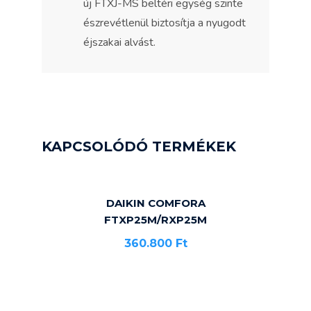
új FTXJ-MS beltéri egység szinte
észrevétlenül biztosítja a nyugodt
éjszakai alvást.
KAPCSOLÓDÓ TERMÉKEK
DAIKIN COMFORA
FTXP25M/RXP25M
360.800
Ft