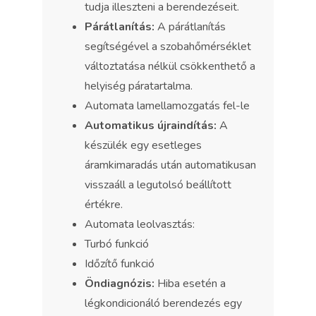
tudja illeszteni a berendezéseit.
Párátlanítás:
A párátlanítás
segítségével a szobahőmérséklet
változtatása nélkül csökkenthető a
helyiség páratartalma.
Automata lamellamozgatás fel-le
Automatikus újraindítás:
A
készülék egy esetleges
áramkimaradás után automatikusan
visszaáll a legutolsó beállított
értékre.
Automata leolvasztás:
Turbó funkció
Időzítő funkció
Öndiagnózis:
Hiba esetén a
légkondicionáló berendezés egy