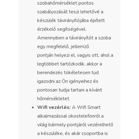
szobahőmérséklet pontos
szabályozását teszi lehetővé a
készülék távirányítójába épített
érzékelő segítségével.
Amennyiben a távirányítót a szoba
egy megfelelő, jellemző
pontján helyezi el, vagyis ott, ahol a
legtöbbet tartózkodik, akkor a
berendezés tökéletesen tud
igazodni az Ön igényeihez és
pontosan tudja tartani a kívánt
hőmérsékletet.
Wifi vezérlés:
A Wifi Smart
alkalmazással okostelefonról a
világ bármely pontjáról vezérelhető
a készüléke, és akár csoportba is