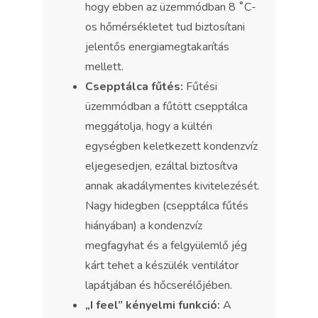
hogy ebben az üzemmódban 8 ˚C-
os hőmérsékletet tud biztosítani
jelentős energiamegtakarítás
mellett.
Csepptálca fűtés:
Fűtési
üzemmódban a fűtött csepptálca
meggátolja, hogy a kültéri
egységben keletkezett kondenzvíz
eljegesedjen, ezáltal biztosítva
annak akadálymentes kivitelezését.
Nagy hidegben (csepptálca fűtés
hiányában) a kondenzvíz
megfagyhat és a felgyülemlő jég
kárt tehet a készülék ventilátor
lapátjában és hőcserélőjében.
„I feel” kényelmi funkció:
A