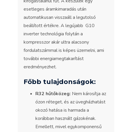
kifogástalanul fűt. A készülék egy
esetleges áramkimaradás után
automatikusan visszaáll a legutolsó
beállított értékre. A legújabb G10
inverter technológia folytán a
kompresszor akár ultra alacsony
fordulatszámmal is képes üzemelni, ami
további energiamegtakarítást
eredményezhet.
Főbb tulajdonságok:
R32 hűtőközeg:
Nem károsítja az
ózon réteget, és az üvegházhatást
okozó hatása is harmada a
korábban használt gázokénak.
Emellett, mivel egykomponensű