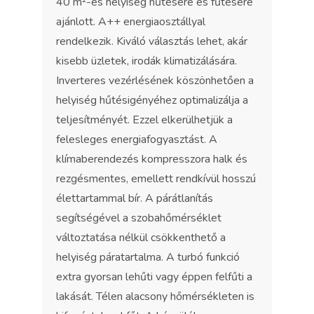
40 m²-es helyiség hűtésére és fűtésére
ajánlott. A++ energiaosztállyal
rendelkezik. Kiváló választás lehet, akár
kisebb üzletek, irodák klimatizálására.
Inverteres vezérlésének köszönhetően a
helyiség hűtésigényéhez optimalizálja a
teljesítményét. Ezzel elkerülhetjük a
felesleges energiafogyasztást. A
klímaberendezés kompresszora halk és
rezgésmentes, emellett rendkívül hosszú
élettartammal bír. A párátlanítás
segítségével a szobahőmérséklet
változtatása nélkül csökkenthető a
helyiség páratartalma. A turbó funkció
extra gyorsan lehűti vagy éppen felfűti a
lakását. Télen alacsony hőmérsékleten is