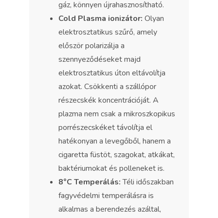
gáz, könnyen újrahasznosítható.
Cold Plasma ionizátor:
Olyan
elektrosztatikus szűrő, amely
először polarizálja a
szennyeződéseket majd
elektrosztatikus úton eltávolítja
azokat. Csökkenti a szállópor
részecskék koncentrációját. A
plazma nem csak a mikroszkopikus
porrészecskéket távolítja el
hatékonyan a levegőből, hanem a
cigaretta füstöt, szagokat, atkákat,
baktériumokat és polleneket is.
8°C Temperálás:
Téli időszakban
fagyvédelmi temperálásra is
alkalmas a berendezés azáltal,