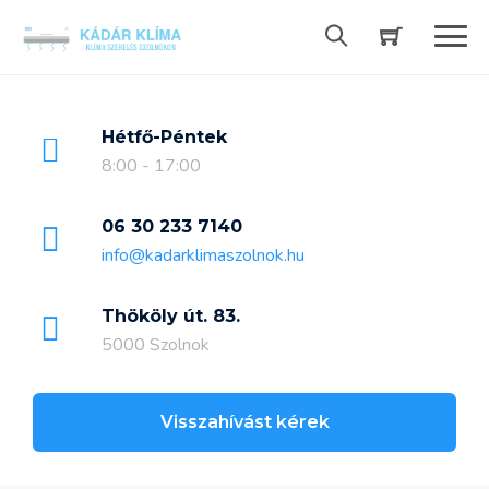
Skip
to
content
Hétfő-Péntek
8:00 - 17:00
06 30 233 7140
info@kadarklimaszolnok.hu
Thököly út. 83.
5000 Szolnok
Visszahívást kérek