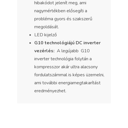
hibakódot jelenít meg, ami
nagymértékben elősegíti a
probléma gyors és szakszerű
megoldását.
LED kijelző
G10 technológiájú DC inverter
vezérlés:
A legújabb G10
inverter technológia folytán a
kompresszor akár ultra alacsony
fordulatszámmal is képes üzemelni,
ami további energiamegtakarítást
eredményezhet.