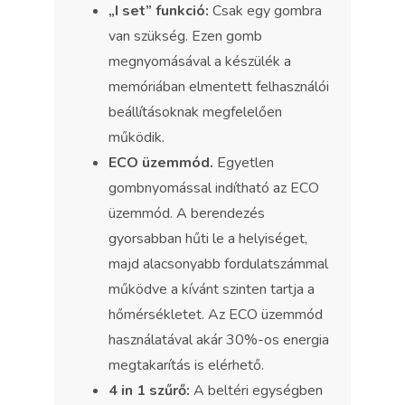
„I set” funkció:
Csak egy gombra
van szükség. Ezen gomb
megnyomásával a készülék a
memóriában elmentett felhasználói
beállításoknak megfelelően
működik.
ECO üzemmód.
Egyetlen
gombnyomással indítható az ECO
üzemmód. A berendezés
gyorsabban hűti le a helyiséget,
majd alacsonyabb fordulatszámmal
működve a kívánt szinten tartja a
hőmérsékletet. Az ECO üzemmód
használatával akár 30%-os energia
megtakarítás is elérhető.
4 in 1 szűrő:
A beltéri egységben