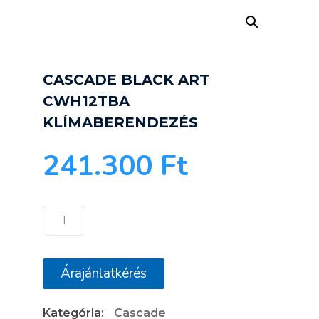
CASCADE BLACK ART
CWH12TBA
KLÍMABERENDEZÉS
241.300
Ft
CASCADE
BLACK
ART
Árajánlatkérés
CWH12TBA
KLÍMABERENDEZÉS
Kategória:
Cascade
mennyiség