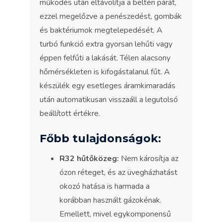
működés után eltávolítja a beltéri párát,
ezzel megelőzve a penészedést, gombák
és baktériumok megtelepedését. A
turbó funkció extra gyorsan lehűti vagy
éppen felfűti a lakását. Télen alacsony
hőmérsékleten is kifogástalanul fűt. A
készülék egy esetleges áramkimaradás
után automatikusan visszaáll a legutolsó
beállított értékre.
Főbb tulajdonságok:
R32 hűtőközeg:
Nem károsítja az
ózon réteget, és az üvegházhatást
okozó hatása is harmada a
korábban használt gázokénak.
Emellett, mivel egykomponensű