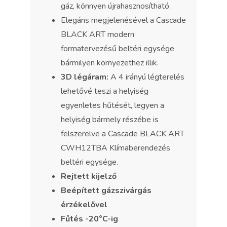
gáz, könnyen újrahasznosítható.
Elegáns megjelenésével a Cascade
BLACK ART modern
formatervezésű beltéri egysége
bármilyen környezethez illik.
3D légáram:
A 4 irányú légterelés
lehetővé teszi a helyiség
egyenletes hűtését, legyen a
helyiség bármely részébe is
felszerelve a Cascade BLACK ART
CWH12TBA Klímaberendezés
beltéri egysége.
Rejtett kijelző
Beépített gázszivárgás
érzékelővel
Fűtés -20°C-ig