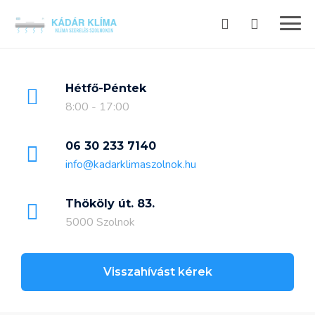
Skip
to
content
Hétfő-Péntek
8:00 - 17:00
06 30 233 7140
info@kadarklimaszolnok.hu
Thököly út. 83.
5000 Szolnok
Visszahívást kérek