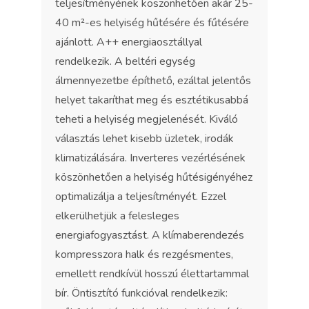
teljesítményének köszönhetően akár 25-
40 m²-es helyiség hűtésére és fűtésére
ajánlott. A++ energiaosztállyal
rendelkezik. A beltéri egység
álmennyezetbe építhető, ezáltal jelentős
helyet takaríthat meg és esztétikusabbá
teheti a helyiség megjelenését. Kiváló
választás lehet kisebb üzletek, irodák
klimatizálására. Inverteres vezérlésének
köszönhetően a helyiség hűtésigényéhez
optimalizálja a teljesítményét. Ezzel
elkerülhetjük a felesleges
energiafogyasztást. A klímaberendezés
kompresszora halk és rezgésmentes,
emellett rendkívül hosszú élettartammal
bír. Öntisztító funkcióval rendelkezik: