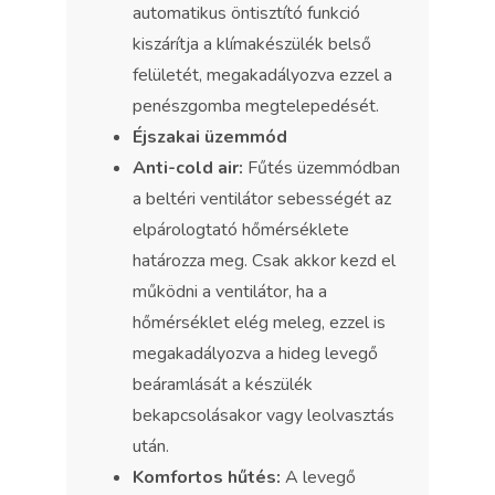
automatikus öntisztító funkció
kiszárítja a klímakészülék belső
felületét, megakadályozva ezzel a
penészgomba megtelepedését.
Éjszakai üzemmód
Anti-cold air:
Fűtés üzemmódban
a beltéri ventilátor sebességét az
elpárologtató hőmérséklete
határozza meg. Csak akkor kezd el
működni a ventilátor, ha a
hőmérséklet elég meleg, ezzel is
megakadályozva a hideg levegő
beáramlását a készülék
bekapcsolásakor vagy leolvasztás
után.
Komfortos hűtés:
A levegő