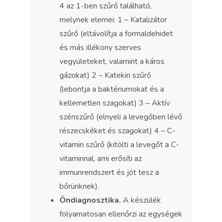
4 az 1-ben szűrő található,
melynek elemei: 1 – Katalizátor
szűrő (eltávolítja a formaldehidet
és más illékony szerves
vegyületeket, valamint a káros
gázokat) 2 – Katekin szűrő
(lebontja a baktériumokat és a
kellemetlen szagokat) 3 – Aktív
szénszűrő (elnyeli a levegőben lévő
részecskéket és szagokat) 4 – C-
vitamin szűrő (kitölti a levegőt a C-
vitaminnal, ami erősíti az
immunrendszert és jót tesz a
bőrünknek).
Öndiagnosztika.
A készülék
folyamatosan ellenőrzi az egységek