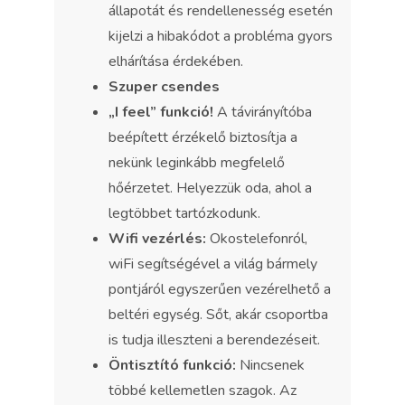
állapotát és rendellenesség esetén
kijelzi a hibakódot a probléma gyors
elhárítása érdekében.
Szuper csendes
„I feel” funkció!
A távirányítóba
beépített érzékelő biztosítja a
nekünk leginkább megfelelő
hőérzetet. Helyezzük oda, ahol a
legtöbbet tartózkodunk.
Wifi vezérlés:
Okostelefonról,
wiFi segítségével a világ bármely
pontjáról egyszerűen vezérelhető a
beltéri egység. Sőt, akár csoportba
is tudja illeszteni a berendezéseit.
Öntisztító funkció:
Nincsenek
többé kellemetlen szagok. Az