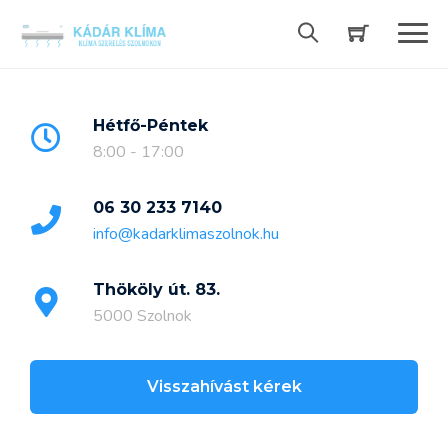
Skip
to
content
Hétfő-Péntek
8:00 - 17:00
06 30 233 7140
info@kadarklimaszolnok.hu
Thököly út. 83.
5000 Szolnok
Visszahívást kérek