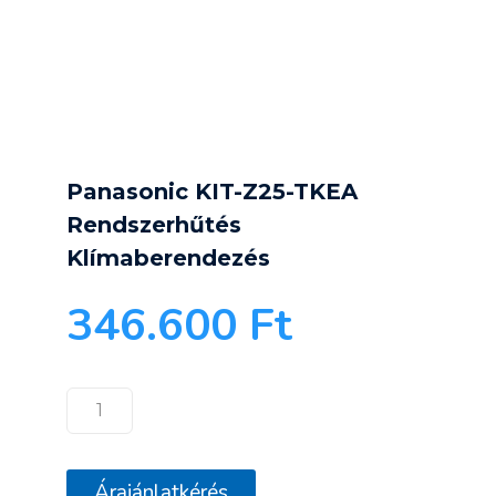
Panasonic KIT-Z25-TKEA
Rendszerhűtés
Klímaberendezés
346.600
Ft
Panasonic
KIT-
Z25-
Árajánlatkérés
TKEA