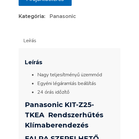
Rendszerhűtés
Kategória:
Panasonic
Klímaberendezés
mennyiség
Leírás
Leírás
Nagy teljesítményű üzemmód
Egyéni légáramlás beállítás
24 órás időzítő
Panasonic KIT-Z25-
TKEA Rendszerhűtés
Klímaberendezés
FALRA SZERELHETŐ