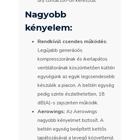
dry contacton-on keresztül.
Nagyobb
kényelem:
Rendkívül csendes működés
:
Legújabb generációs
kompresszorának és ikerlapátos
ventilátorának köszönhetően kültéri
egységünk az egyik legcsendesebb
készülék a piacon, A beltéri egység
pedig szinte észlelhetetlen, 18
dB(A)-s zajszinten működik.
Aerowings:
Az Aerowings
nagyobb kényelmet biztosít. A
beltéri egység beépített kettős
lapátozásával a levegő közvetlenül