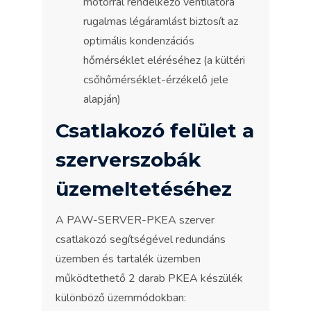
motorral rendelkező ventilátora
rugalmas légáramlást biztosít az
optimális kondenzációs
hőmérséklet eléréséhez (a kültéri
csőhőmérséklet-érzékelő jele
alapján)
Csatlakozó felület a
szerverszobák
üzemeltetéséhez
A PAW-SERVER-PKEA szerver
csatlakozó segítségével redundáns
üzemben és tartalék üzemben
működtethető 2 darab PKEA készülék
különböző üzemmódokban: