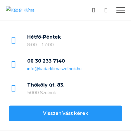
Skip
to
content
Hétfő-Péntek
8:00 - 17:00
06 30 233 7140
info@kadarklimaszolnok.hu
Thököly út. 83.
5000 Szolnok
Visszahívást kérek