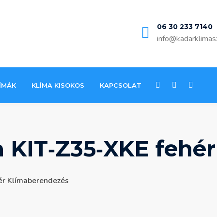
06 30 233 7140
info@kadarklimas
ÍMÁK
KLÍMA KISOKOS
KAPCSOLAT
a KIT‐Z35‐XKE fehé
ér Klímaberendezés