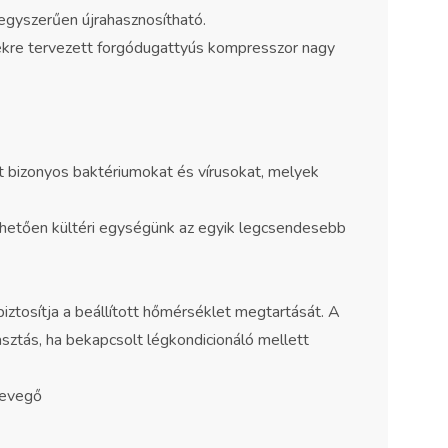
egyszerűen újrahasznosítható.
kre tervezett forgódugattyús kompresszor nagy
t bizonyos baktériumokat és vírusokat, melyek
hetően kültéri egységünk az egyik legcsendesebb
ztosítja a beállított hőmérséklet megtartását. A
sztás, ha bekapcsolt légkondicionáló mellett
levegő