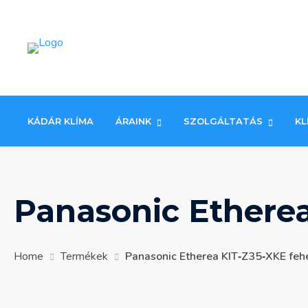
Skip
to
content
KÁDÁR KLÍMA
ÁRAINK
SZOLGÁLTATÁS
KL
Panasonic Ethere
Home
Termékek
Panasonic Etherea KIT‐Z35‐XKE feh