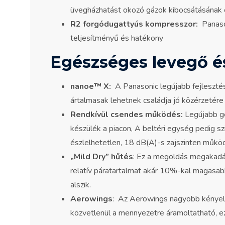
üvegházhatást okozó gázok kibocsátásának 
R2 forgódugattyús kompresszor:
Panason
teljesítményű és hatékony
Egészséges levegő 
nanoe™ X:
A Panasonic legújabb fejlesztés
ártalmasak lehetnek családja jó közérzetére
Rendkívül csendes működés:
Legújabb ge
készülék a piacon, A beltéri egység pedig sz
észlelhetetlen, 18 dB(A)-s zajszinten műkö
„Mild Dry” hűtés
: Ez a megoldás megakadál
relatív páratartalmat akár 10%-kal magasabb
alszik.
Aerowings
: Az Aerowings nagyobb kényelme
közvetlenül a mennyezetre áramoltatható, e