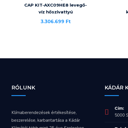
CAP KIT‐AXC09HE8 levegő-
víz hőszivattyú
3.306.699
Ft
RÓLUNK
KÁDÁR 
Cím:
Klímaberendezések értékesítése,
5000 S
beszerelése, karbantartása a Kádár
Klímától több mint 25 éve Szolnokon,