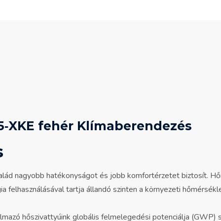
5‐XKE fehér Klímaberendezés
s
alád nagyobb hatékonyságot és jobb komfortérzetet biztosít. Hő
 felhasználásával tartja állandó szinten a környezeti hőmérsékl
mazó hőszivattyúink globális felmelegedési potenciálja (GWP) s