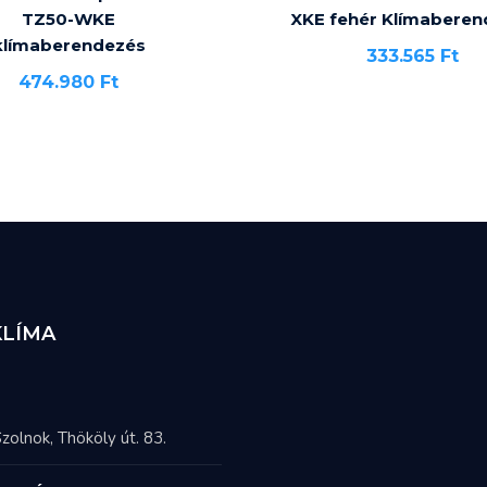
TZ50-WKE
XKE fehér Klímaberen
klímaberendezés
333.565
Ft
474.980
Ft
KLÍMA
zolnok, Thököly út. 83.