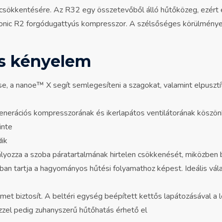
csökkentésére. Az R32 egy összetevőből álló hűtőközeg, ezért 
ic R2 forgódugattyús kompresszor. A szélsőséges körülménye
és kényelem
e, a nanoe™ X segít semlegesíteni a szagokat, valamint elpusztí
nerációs kompresszorának és ikerlapátos ventilátorának köszön
inte
dik
yozza a szoba páratartalmának hirtelen csökkenését, miközben bi
an tartja a hagyományos hűtési folyamathoz képest. Ideális vála
t biztosít. A beltéri egység beépített kettős lapátozásával a 
zzel pedig zuhanyszerű hűtőhatás érhető el