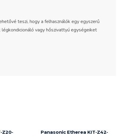
lehetővé teszi, hogy a felhasználók egy egyszerű
k légkondicionáló vagy hőszivattyú egységeiket
T‐Z20‐
Panasonic Etherea KIT‐Z42‐