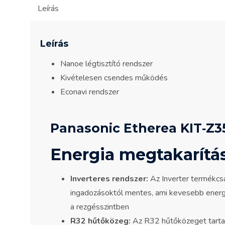
Leírás
Leírás
Nanoe légtisztító rendszer
Kivételesen csendes működés
Econavi rendszer
Panasonic Etherea KIT‐Z3
Energia megtakarítá
Inverteres rendszer:
Az Inverter termékcs
ingadozásoktól mentes, ami kevesebb energia
a rezgésszintben
R32 hűtőközeg:
Az R32 hűtőközeget tartal