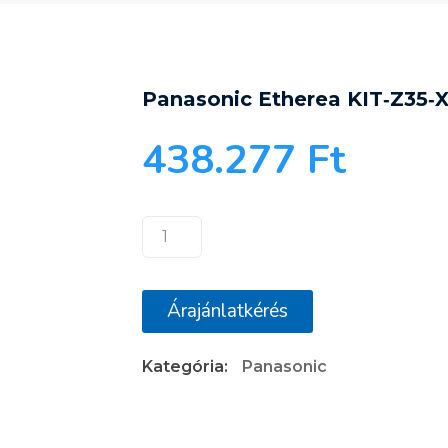
Panasonic Etherea KIT‐Z35‐
438.277
Ft
Panasonic
Etherea
KIT‐
Árajánlatkérés
Z35‐
XKE
Kategória:
Panasonic
fehér
Klímaberendezés
mennyiség