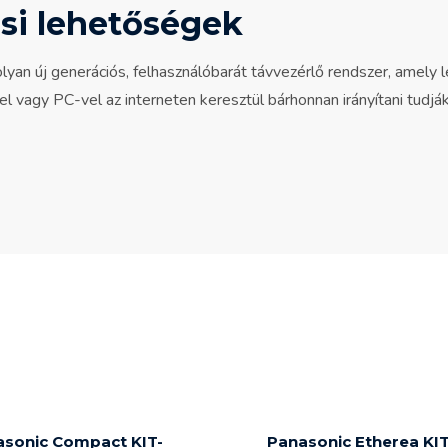
ási lehetőségek
lyan új generációs, felhasználóbarát távvezérlő rendszer, amely 
l vagy PC-vel az interneten keresztül bárhonnan irányítani tudjá
asonic Compact KIT-
Panasonic Etherea KI