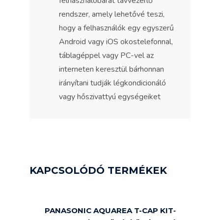
felhasználóbarát távvezérlő
rendszer, amely lehetővé teszi,
hogy a felhasználók egy egyszerű
Android vagy iOS okostelefonnal,
táblagéppel vagy PC-vel az
interneten keresztül bárhonnan
irányítani tudják légkondicionáló
vagy hőszivattyú egységeiket
KAPCSOLÓDÓ TERMÉKEK
PANASONIC AQUAREA T-CAP KIT‐