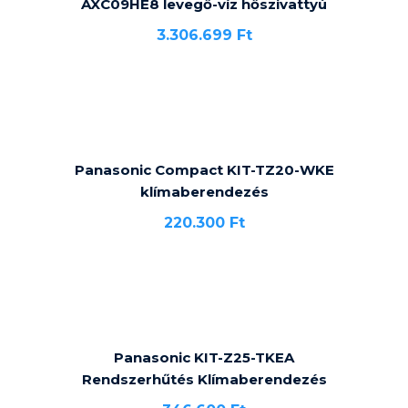
AXC09HE8 levegő-víz hőszivattyú
3.306.699
Ft
Panasonic Compact KIT-TZ20-WKE
klímaberendezés
220.300
Ft
Panasonic KIT-Z25-TKEA
Rendszerhűtés Klímaberendezés