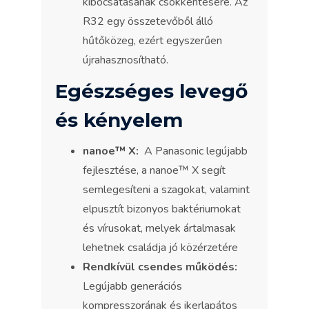
kibocsátásának csökkentésére. Az
R32 egy összetevőből álló
hűtőközeg, ezért egyszerűen
újrahasznosítható.
Egészséges levegő
és kényelem
nanoe™ X:
A Panasonic legújabb
fejlesztése, a nanoe™ X segít
semlegesíteni a szagokat, valamint
elpusztít bizonyos baktériumokat
és vírusokat, melyek ártalmasak
lehetnek családja jó közérzetére
Rendkívül csendes működés:
Legújabb generációs
kompresszorának és ikerlapátos