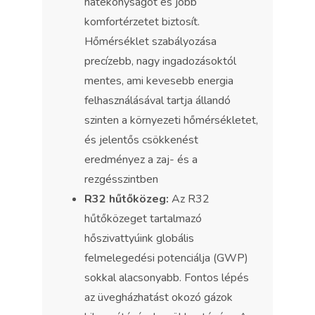
hatékonyságot és jobb
komfortérzetet biztosít.
Hőmérséklet szabályozása
precízebb, nagy ingadozásoktól
mentes, ami kevesebb energia
felhasználásával tartja állandó
szinten a környezeti hőmérsékletet,
és jelentős csökkenést
eredményez a zaj- és a
rezgésszintben
R32 hűtőközeg:
Az R32
hűtőközeget tartalmazó
hőszivattyúink globális
felmelegedési potenciálja (GWP)
sokkal alacsonyabb. Fontos lépés
az üvegházhatást okozó gázok