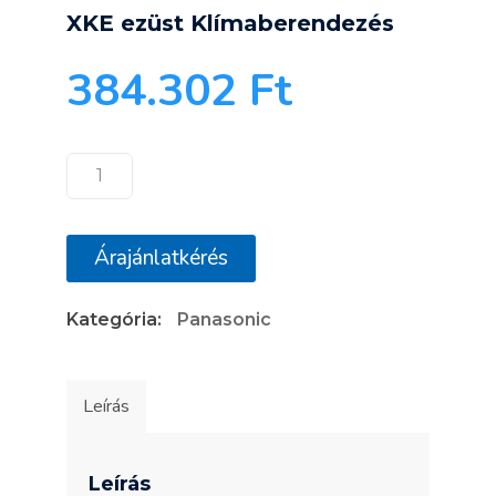
XKE ezüst Klímaberendezés
384.302
Ft
Panasonic
Etherea
KIT‐
Árajánlatkérés
XZ25‐
XKE
Kategória:
Panasonic
ezüst
Klímaberendezés
mennyiség
Leírás
Leírás