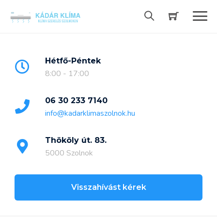
Skip
to
content
Hétfő-Péntek
8:00 - 17:00
06 30 233 7140
info@kadarklimaszolnok.hu
Thököly út. 83.
5000 Szolnok
Visszahívást kérek