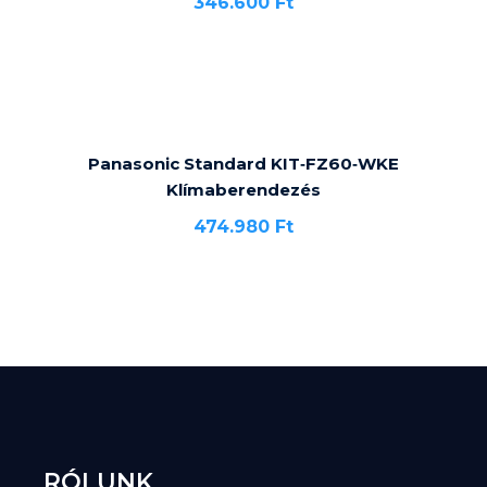
346.600
Ft
Panasonic Standard KIT‐FZ60‐WKE
Klímaberendezés
474.980
Ft
RÓLUNK