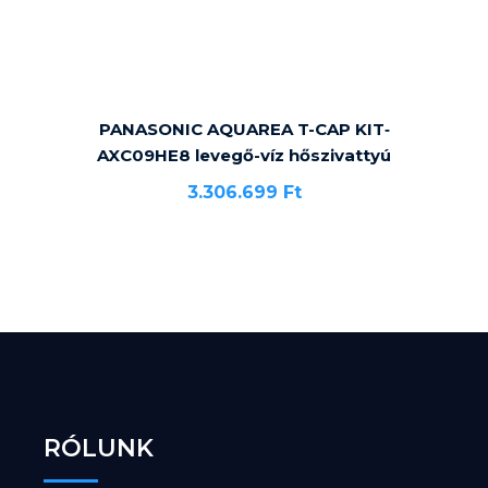
PANASONIC AQUAREA T-CAP KIT‐
AXC09HE8 levegő-víz hőszivattyú
3.306.699
Ft
RÓLUNK