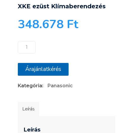
XKE ezüst Klímaberendezés
348.678
Ft
Panasonic
Etherea
KIT‐
Árajánlatkérés
XZ20‐
XKE
Kategória:
Panasonic
ezüst
Klímaberendezés
mennyiség
Leírás
Leírás