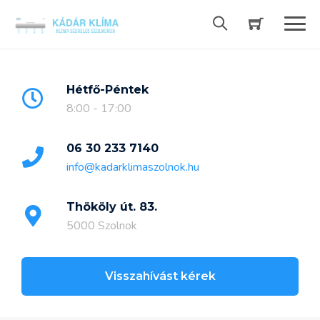
Skip
to
content
Hétfő-Péntek
8:00 - 17:00
06 30 233 7140
info@kadarklimaszolnok.hu
Thököly út. 83.
5000 Szolnok
Visszahívást kérek