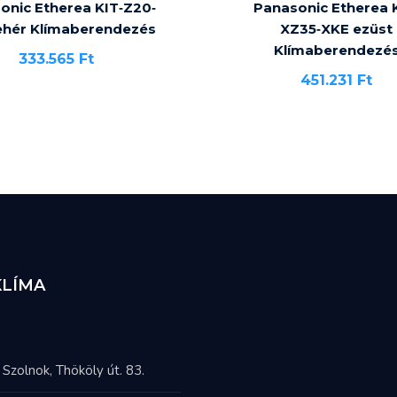
onic Etherea KIT‐Z20‐
Panasonic Etherea 
ehér Klímaberendezés
XZ35‐XKE ezüst
Klímaberendezé
333.565
Ft
451.231
Ft
KLÍMA
Szolnok, Thököly út. 83.