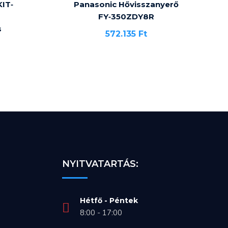
KIT‐
Panasonic Hővisszanyerő
FY‐350ZDY8R
s
572.135
Ft
NYITVATARTÁS:
Hétfő - Péntek
8:00 - 17:00