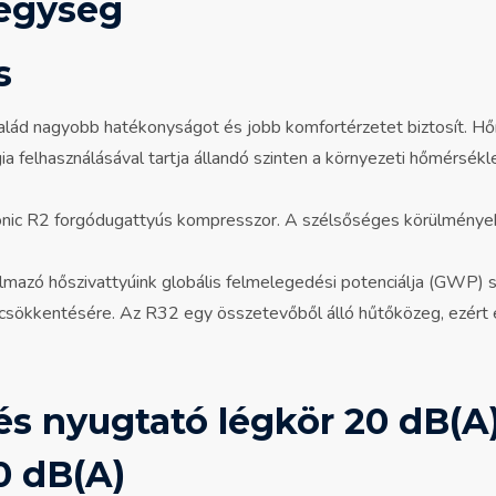
s
alád nagyobb hatékonyságot és jobb komfortérzetet biztosít. Hő
 felhasználásával tartja állandó szinten a környezeti hőmérsékl
ic R2 forgódugattyús kompresszor. A szélsőséges körülmények
lmazó hőszivattyúink globális felmelegedési potenciálja (GWP) 
csökkentésére. Az R32 egy összetevőből álló hűtőközeg, ezért 
0 dB(A)