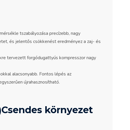
mérsékle tszabályozása precízebb, nagy
etet, és jelentős csökkenést eredményez a zaj- és
re tervezett forgódugattyús kompresszor nagy
sokkal alacsonyabb. Fontos lépés az
egyszerűen újrahasznosítható.
Csendes környezet