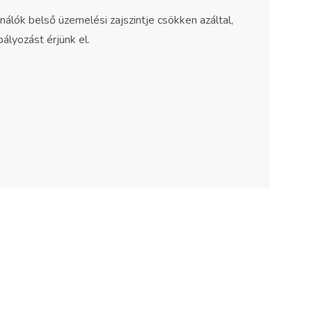
álók belső üzemelési zajszintje csökken azáltal,
ályozást érjünk el.