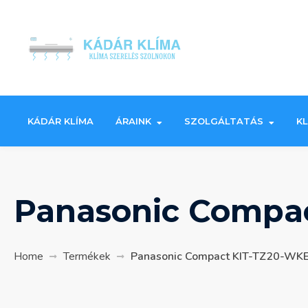
Skip
to
content
KÁDÁR KLÍMA
ÁRAINK
SZOLGÁLTATÁS
K
Panasonic Compa
Home
Termékek
Panasonic Compact KIT-TZ20-WKE