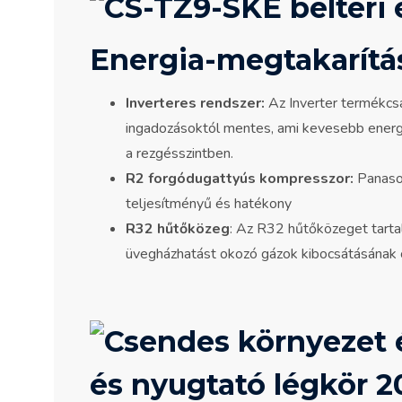
Energia-megtakarítá
Inverteres rendszer:
Az Inverter termékcs
ingadozásoktól mentes, ami kevesebb energia
a rezgésszintben.
R2 forgódugattyús kompresszor:
Panason
teljesítményű és hatékony
R32 hűtőközeg
: Az R32 hűtőközeget tarta
üvegházhatást okozó gázok kibocsátásának 
és nyugtató légkör 2