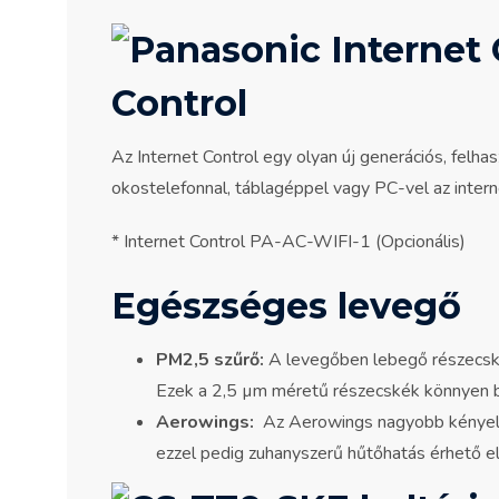
Control
Az Internet Control egy olyan új generációs, felh
okostelefonnal, táblagéppel vagy PC-vel az intern
* Internet Control PA-AC-WIFI-1 (Opcionális)
Egészséges levegő
PM2,5 szűrő:
A levegőben lebegő részecské
Ezek a 2,5 µm méretű részecskék könnyen b
Aerowings:
Az Aerowings nagyobb kényelmet
ezzel pedig zuhanyszerű hűtőhatás érhető e