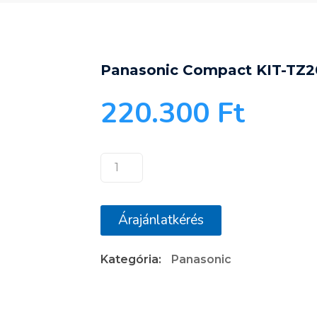
Panasonic Compact KIT-TZ
220.300
Ft
Panasonic
Compact
KIT-
Árajánlatkérés
TZ20-
WKE
Kategória:
Panasonic
klímaberendezés
mennyiség