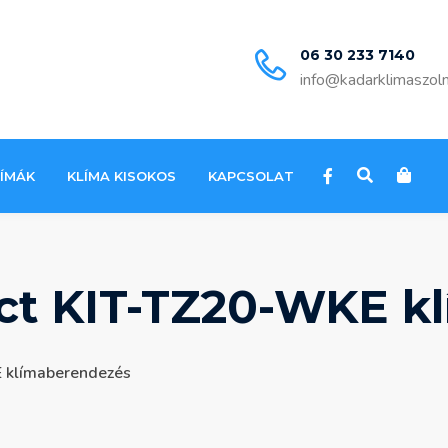
06 30 233 7140
info@kadarklimaszol
LÍMÁK
KLÍMA KISOKOS
KAPCSOLAT
ct KIT-TZ20-WKE k
 klímaberendezés