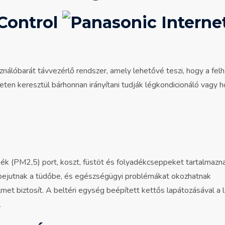
asználóbarát távvezérlő rendszer, amely lehetővé teszi, hogy a f
eten keresztül bárhonnan irányítani tudják légkondicionáló vagy 
k (PM2,5) port, koszt, füstöt és folyadékcseppeket tartalmazna
ejutnak a tüdőbe, és egészségügyi problémákat okozhatnak
 biztosít. A beltéri egység beépített kettős lapátozásával a 
l