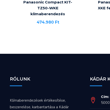
Panasonic Compact KIT-
Panas
TZ50-WKE
XKE f
klímaberendezés
474.980
Ft
RÓLUNK
KÁDÁR 
Cím:
Klímaberendezések értékesítése,
5000 
beszerelése, karbantartása a Kádár