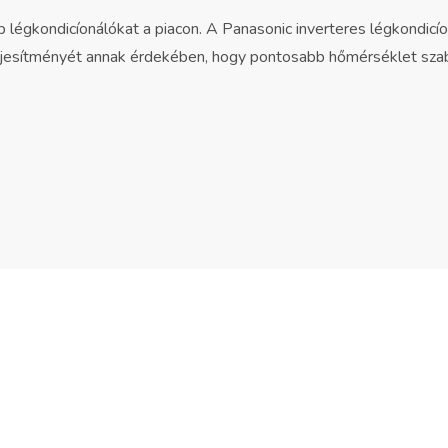
 légkondicíonálókat a piacon. A Panasonic inverteres légkondicíon
teljesítményét annak érdekében, hogy pontosabb hőmérséklet szab