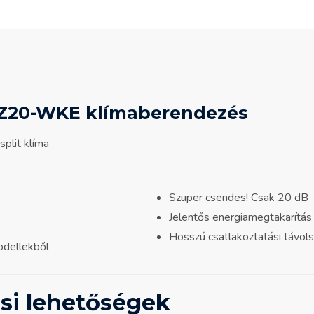
TZ20-WKE klímaberendezés
Szuper csendes! Csak 20 dB
Jelentős energiamegtakarítás
Hosszú csatlakoztatási távol
odellekből
ási lehetőségek