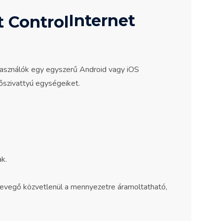
Internet
elhasználók egy egyszerű Android vagy iOS
hőszivattyú egységeiket.
k.
levegő közvetlenül a mennyezetre áramoltatható,