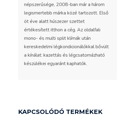
népszerűsége, 2008-ban már a három
legismertebb márka közé tartozott. Első
öt éve alatt húszezer szettet
értékesített itthon a cég. Az oldalfali
mono- és multi split klímák után
kereskedelmi légkondicionálókkal bővült
a kínálat: kazettás és légcsatornázható
készülékei egyaránt kaphatók.
KAPCSOLÓDÓ TERMÉKEK