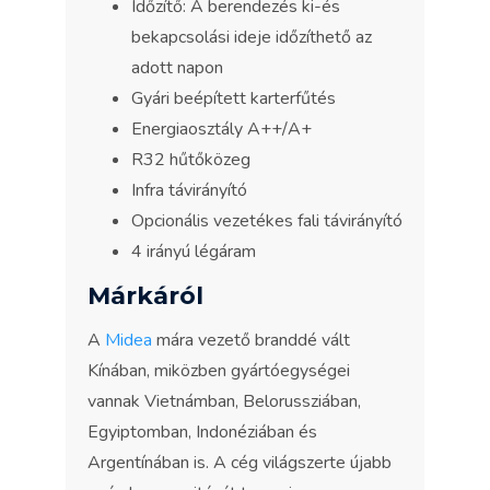
Időzítő: A berendezés ki-és
bekapcsolási ideje időzíthető az
adott napon
Gyári beépített karterfűtés
Energiaosztály A++/A+
R32 hűtőközeg
Infra távirányító
Opcionális vezetékes fali távirányító
4 irányú légáram
Márkáról
A
Midea
mára vezető branddé vált
Kínában, miközben gyártóegységei
vannak Vietnámban, Belorussziában,
Egyiptomban, Indonéziában és
Argentínában is. A cég világszerte újabb