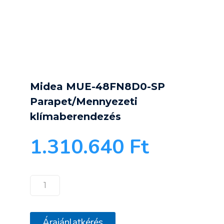
Midea MUE-48FN8D0-SP
Parapet/Mennyezeti
klímaberendezés
1.310.640
Ft
Midea
MUE-
48FN8D0-
Árajánlatkérés
SP