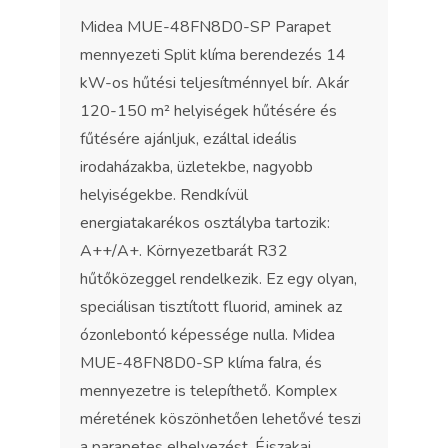
Midea MUE-48FN8D0-SP Parapet
mennyezeti Split klíma berendezés 14
kW-os hűtési teljesítménnyel bír. Akár
120-150 m² helyiségek hűtésére és
fűtésére ajánljuk, ezáltal ideális
irodaházakba, üzletekbe, nagyobb
helyiségekbe. Rendkívül
energiatakarékos osztályba tartozik:
A++/A+. Környezetbarát R32
hűtőközeggel rendelkezik. Ez egy olyan,
speciálisan tisztított fluorid, aminek az
ózonlebontó képessége nulla. Midea
MUE-48FN8D0-SP klíma falra, és
mennyezetre is telepíthető. Komplex
méretének köszönhetően lehetővé teszi
a parapetes elhelyezést. Éjszakai