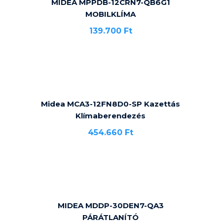
MIDEA MPPDB-12CRN7-QB6G1
MOBILKLÍMA
139.700
Ft
Midea MCA3-12FN8D0-SP Kazettás
Klímaberendezés
454.660
Ft
MIDEA MDDP-30DEN7-QA3
PÁRÁTLANÍTÓ