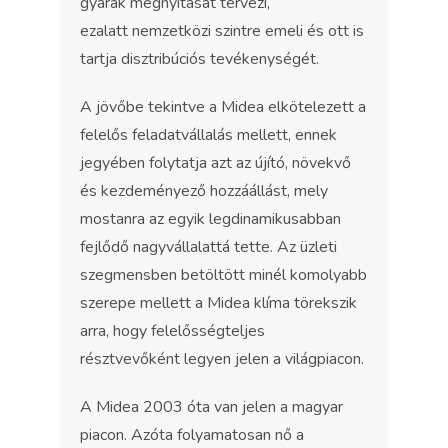
gyárak megnyitását tervezi,
ezalatt nemzetközi szintre emeli és ott is
tartja disztribúciós tevékenységét.
A jövőbe tekintve a Midea elkötelezett a
felelős feladatvállalás mellett, ennek
jegyében folytatja azt az újító, növekvő
és kezdeményező hozzáállást, mely
mostanra az egyik legdinamikusabban
fejlődő nagyvállalattá tette. Az üzleti
szegmensben betöltött minél komolyabb
szerepe mellett a Midea klíma törekszik
arra, hogy felelősségteljes
résztvevőként legyen jelen a világpiacon.
A Midea 2003 óta van jelen a magyar
piacon. Azóta folyamatosan nő a