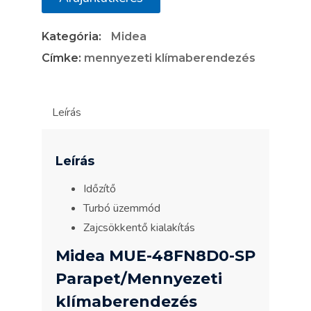
Parapet/Mennyezeti
Kategória:
Midea
klímaberendezés
mennyiség
Címke:
mennyezeti klímaberendezés
Leírás
Leírás
Időzítő
Turbó üzemmód
Zajcsökkentő kialakítás
Midea MUE-48FN8D0-SP
Parapet/Mennyezeti
klímaberendezés