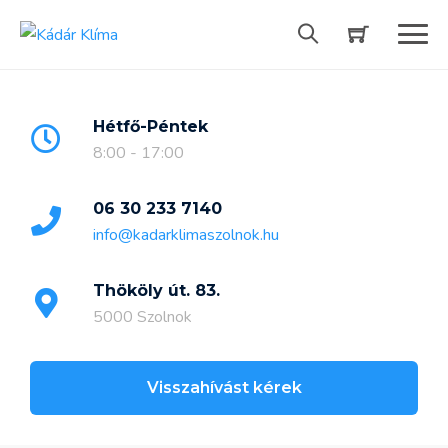
Skip
to
content
Hétfő-Péntek
8:00 - 17:00
06 30 233 7140
info@kadarklimaszolnok.hu
Thököly út. 83.
5000 Szolnok
Visszahívást kérek