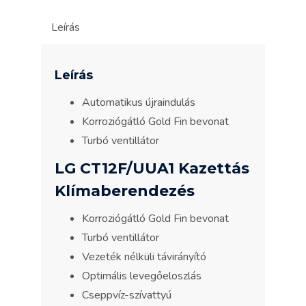
Leírás
Leírás
Automatikus újraindulás
Korroziógátló Gold Fin bevonat
Turbó ventillátor
LG CT12F/UUA1 Kazettás
Klímaberendezés
Korroziógátló Gold Fin bevonat
Turbó ventillátor
Vezeték nélküli távirányító
Optimális levegőeloszlás
Cseppvíz-szívattyú