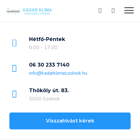
Skip
to
content
Hétfő-Péntek
8:00 - 17:00
06 30 233 7140
info@kadarklimaszolnok.hu
Thököly út. 83.
5000 Szolnok
Visszahívást kérek