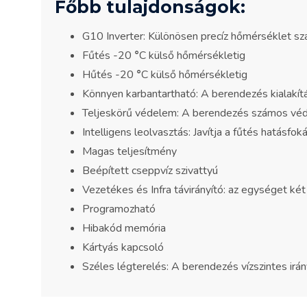
Főbb tulajdonságok:
G10 Inverter: Különösen precíz hőmérséklet sz
Fűtés -20
°
C külső hőmérsékletig
Hűtés -20
°
C külső hőmérsékletig
Könnyen karbantartható: A berendezés kialakítá
Teljeskörű védelem: A berendezés számos véd
Intelligens leolvasztás: Javítja a fűtés hatásfok
Magas teljesítmény
Beépített cseppvíz szivattyú
Vezetékes és Infra távirányító: az egységet két 
Programozható
Hibakód memória
Kártyás kapcsoló
Széles légterelés: A berendezés vízszintes irá