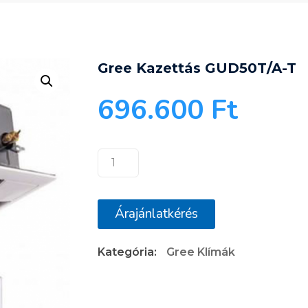
Gree Kazettás GUD50T/A-T
696.600
Ft
Gree
Kazettás
GUD50T/A-
Árajánlatkérés
T
mennyiség
Kategória:
Gree Klímák