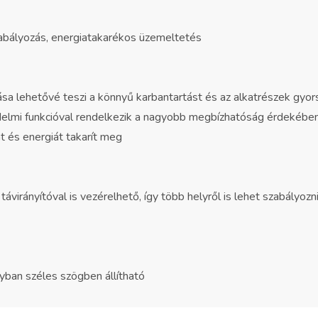
abályozás, energiatakarékos üzemeltetés
sa lehetővé teszi a könnyű karbantartást és az alkatrészek gyor
elmi funkcióval rendelkezik a nagyobb megbízhatóság érdekébe
át és energiát takarít meg
távirányítóval is vezérelhető, így több helyről is lehet szabályoz
nyban széles szögben állítható