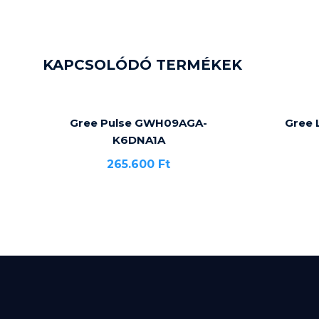
KAPCSOLÓDÓ TERMÉKEK
Gree Pulse GWH09AGA-
Gree
K6DNA1A
265.600
Ft