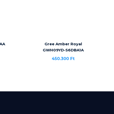
2AA
Gree Amber Royal
GWH09YD-S6DBA1A
450.300
Ft