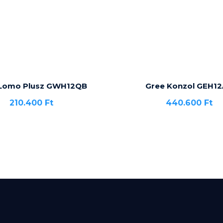
 Lomo Plusz GWH12QB
Gree Konzol GEH1
210.400
Ft
440.600
Ft