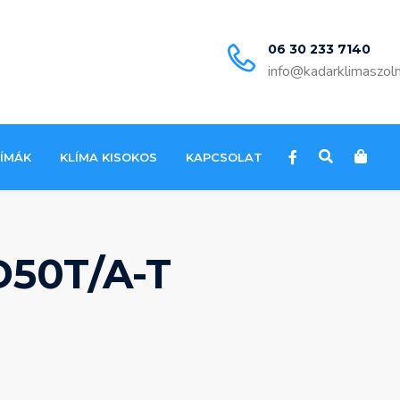
06 30 233 7140
info@kadarklimaszol
LÍMÁK
KLÍMA KISOKOS
KAPCSOLAT
D50T/A-T