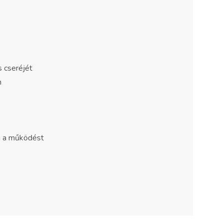
s cseréjét
n
ni a működést