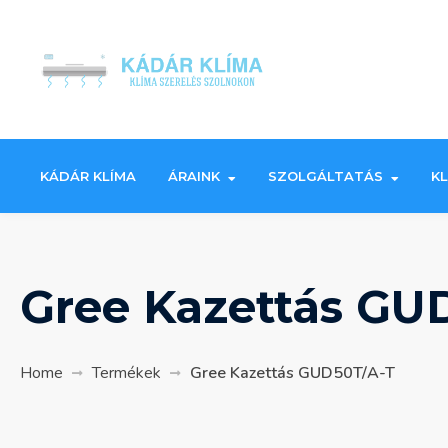
Skip
to
content
KÁDÁR KLÍMA
ÁRAINK
SZOLGÁLTATÁS
K
Gree Kazettás GU
Home
Termékek
Gree Kazettás GUD50T/A-T