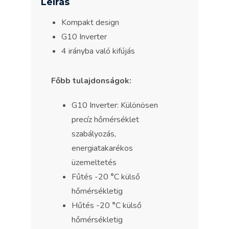
Leírás
Kompakt design
G10 Inverter
4 irányba való kifújás
Főbb tulajdonságok:
G10 Inverter: Különösen
precíz hőmérséklet
szabályozás,
energiatakarékos
üzemeltetés
Fűtés -20
°
C külső
hőmérsékletig
Hűtés -20
°
C külső
hőmérsékletig