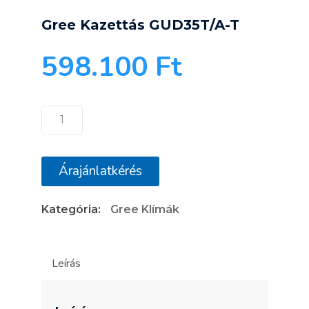
Gree Kazettás GUD35T/A-T
598.100
Ft
Gree
Kazettás
GUD35T/A-
Árajánlatkérés
T
mennyiség
Kategória:
Gree Klímák
Leírás