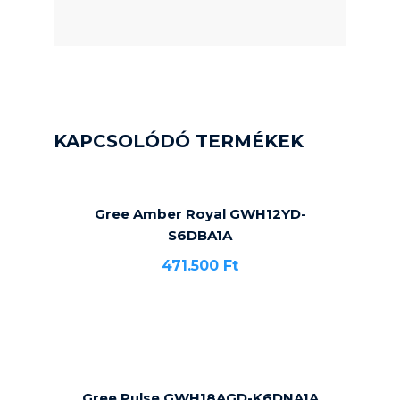
KAPCSOLÓDÓ TERMÉKEK
Gree Amber Royal GWH12YD-
S6DBA1A
471.500
Ft
Gree Pulse GWH18AGD-K6DNA1A