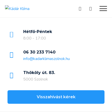
Skip
to
content
Hétfő-Péntek
8:00 - 17:00
06 30 233 7140
info@kadarklimaszolnok.hu
Thököly út. 83.
5000 Szolnok
Visszahívást kérek