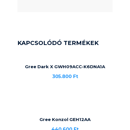
KAPCSOLÓDÓ TERMÉKEK
Gree Dark X GWH09ACC-K6DNA1A
305.800
Ft
Gree Konzol GEH12AA
440.600
Ft