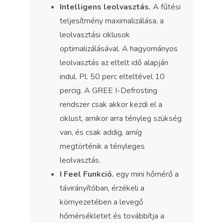
Intelligens leolvasztás.
A fűtési
teljesítmény maximalizálása, a
leolvasztási ciklusok
optimalizálásával. A hagyományos
leolvasztás az eltelt idő alapján
indul. Pl. 50 perc elteltével 10
percig. A GREE I-Defrosting
rendszer csak akkor kezdi el a
ciklust, amikor arra tényleg szükség
van, és csak addig, amíg
megtörténik a tényleges
leolvasztás.
I Feel Funkció.
egy mini hőmérő a
távirányítóban, érzékeli a
környezetében a levegő
hőmérsékletet és továbbítja a