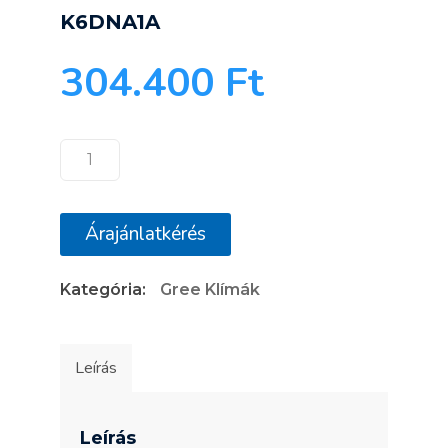
K6DNA1A
304.400
Ft
Gree
Comfort
X
Árajánlatkérés
GWH12ACC-
K6DNA1A
Kategória:
Gree Klímák
mennyiség
Leírás
Leírás