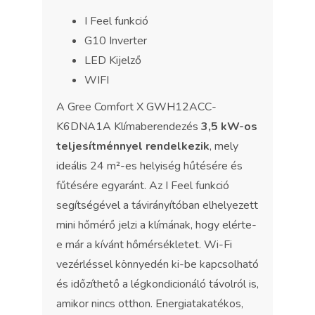
I Feel funkció
G10 Inverter
LED Kijelző
WIFI
A Gree Comfort X GWH12ACC-
K6DNA1A Klímaberendezés
3,5 kW-os
teljesítménnyel rendelkezik
, mely
ideális 24 m²-es helyiség hűtésére és
fűtésére egyaránt. Az I Feel funkció
segítségével a távirányítóban elhelyezett
mini hőmérő jelzi a klímának, hogy elérte-
e már a kívánt hőmérsékletet. Wi-Fi
vezérléssel könnyedén ki-be kapcsolható
és időzíthető a légkondicionáló távolról is,
amikor nincs otthon. Energiatakatékos,