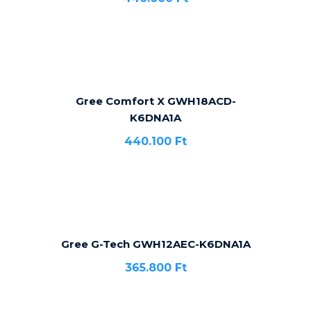
Gree Comfort X GWH18ACD-
K6DNA1A
440.100
Ft
Gree G-Tech GWH12AEC-K6DNA1A
365.800
Ft