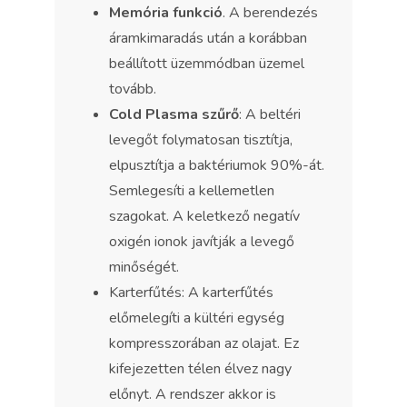
Memória funkció
. A berendezés
áramkimaradás után a korábban
beállított üzemmódban üzemel
tovább.
Cold Plasma szűrő
: A beltéri
levegőt folymatosan tisztítja,
elpusztítja a baktériumok 90%-át.
Semlegesíti a kellemetlen
szagokat. A keletkező negatív
oxigén ionok javítják a levegő
minőségét.
Karterfűtés: A karterfűtés
előmelegíti a kültéri egység
kompresszorában az olajat. Ez
kifejezetten télen élvez nagy
előnyt. A rendszer akkor is