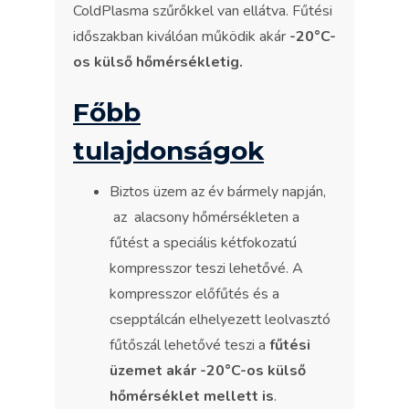
ColdPlasma szűrőkkel van ellátva. Fűtési
időszakban kiválóan működik akár
-20°C-
os külső hőmérsékletig.
Főbb
tulajdonságok
Biztos üzem az év bármely napján,
az alacsony hőmérsékleten a
fűtést a speciális kétfokozatú
kompresszor teszi lehetővé. A
kompresszor előfűtés és a
csepptálcán elhelyezett leolvasztó
fűtőszál lehetővé teszi a
fűtési
üzemet akár -20°C-os külső
hőmérséklet mellett is
.