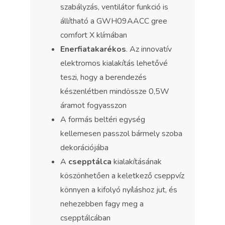
szabályzás, ventilátor funkció is
állítható a GWH09AACC gree
comfort X klímában
Enerfiatakarékos
. Az innovatív
elektromos kialakítás lehetővé
teszi, hogy a berendezés
készenlétben mindössze 0,5W
áramot fogyasszon
A formás beltéri egység
kellemesen passzol bármely szoba
dekorációjába
A
csepptálca
kialakításának
köszönhetően a keletkező cseppvíz
könnyen a kifolyó nyíláshoz jut, és
nehezebben fagy meg a
csepptálcában