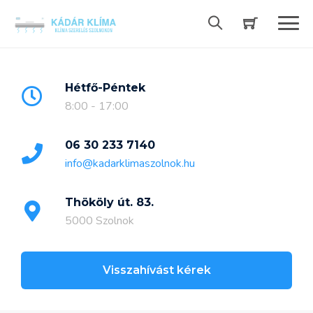
Skip
to
content
Hétfő-Péntek
8:00 - 17:00
06 30 233 7140
info@kadarklimaszolnok.hu
Thököly út. 83.
5000 Szolnok
Visszahívást kérek