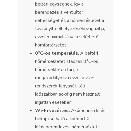
beltéri egységnek. Így a
berendezés a ventilátor
sebességet és a hőmérsékletet a
távirányító elhelyezéséhez igazítja,
ezzel maximalizálva az elérhető
komfortérzetet
8°C-os temperálás
. A beltéri
hőmérsékletet stabilan 8°C-os
hőmérsékleten tartja,
megakadályozva ezzel a vizes
rendszerek fagyását, téli
időszakban sokáig nem használt
ingatlan esetében
Wi-Fi vezérlés.
Akárhonnan ki és
bekapcsolható a comfort X
klímaberendezés, hőmérséklet