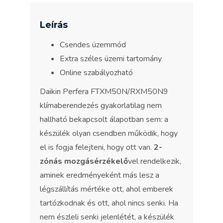
Leírás
Csendes üzemmód
Extra széles üzemi tartomány
Online szabályozható
Daikin Perfera FTXM50N/RXM50N9
klímaberendezés gyakorlatilag nem
hallható bekapcsolt álapotban sem: a
készülék olyan csendben működik, hogy
el is fogja felejteni, hogy ott van.
2-
zónás mozgásérzékelő
vel rendelkezik,
aminek eredményeként más lesz a
légszállítás mértéke ott, ahol emberek
tartózkodnak és ott, ahol nincs senki. Ha
nem észleli senki jelenlétét, a készülék