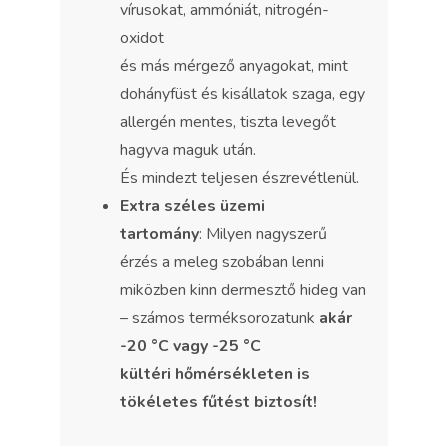
vírusokat, ammóniát, nitrogén-
oxidot
és más mérgező anyagokat, mint
dohányfüst és kisállatok szaga, egy
allergén mentes, tiszta levegőt
hagyva maguk után.
És mindezt teljesen észrevétlenül.
Extra széles üzemi
tartomány
: Milyen nagyszerű
érzés a meleg szobában lenni
miközben kinn dermesztő hideg van
– számos terméksorozatunk
akár
-20 °C vagy -25 °C
kültéri hőmérsékleten is
tökéletes fűtést biztosít!