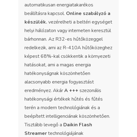
automatikusan energiatakarékos
beállításra kapcsol.
Online szabályzó a
készülék.
vezérelheti a beltéri egységet
helyi hálózaton vagy interneten keresztül
bárhonnan. Az R32-es hűtőközeggel
redelkezik, ami az R-410A hűtőközeghez
képest 68%-kal csökkentik a környezeti
hatásokat, ami a magas energia
hatékonyságnak köszönhetően
alacsonyabb energia fogyasztást
eredményez. Akár
A +++
szezonális
hatékonysági értékek hűtés és fűtés
terén a modern technológiának és a
beépített intelligenciának köszönhetően.
Tisztább levegő a
Daikin Flash
Streamer
technológiájának