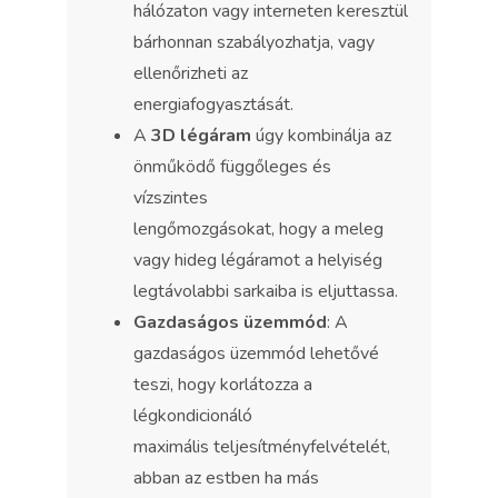
hálózaton vagy interneten keresztül
bárhonnan szabályozhatja, vagy
ellenőrizheti az
energiafogyasztását.
A
3D légáram
úgy kombinálja az
önműködő függőleges és
vízszintes
lengőmozgásokat, hogy a meleg
vagy hideg légáramot a helyiség
legtávolabbi sarkaiba is eljuttassa.
Gazdaságos üzemmód
: A
gazdaságos üzemmód lehetővé
teszi, hogy korlátozza a
légkondicionáló
maximális teljesítményfelvételét,
abban az estben ha más