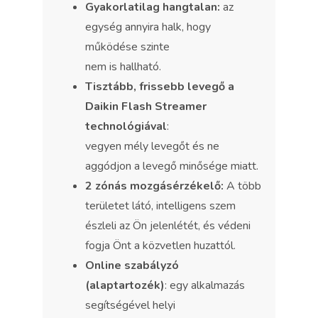
Gyakorlatilag hangtalan:
az
egység annyira halk, hogy
működése szinte
nem is hallható.
Tisztább, frissebb levegő a
Daikin Flash Streamer
technológiával
:
vegyen mély levegőt és ne
aggódjon a levegő minősége miatt.
2 zónás mozgásérzékelő:
A több
területet látó, intelligens szem
észleli az Ön jelenlétét, és védeni
fogja Önt a közvetlen huzattól.
Online szabályzó
(alaptartozék)
: egy alkalmazás
segítségével helyi