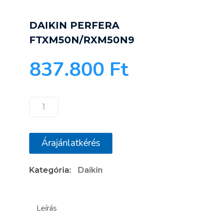
DAIKIN PERFERA
FTXM50N/RXM50N9
837.800
Ft
DAIKIN
PERFERA
FTXM50N/RXM50N9
Árajánlatkérés
mennyiség
Kategória:
Daikin
Leírás