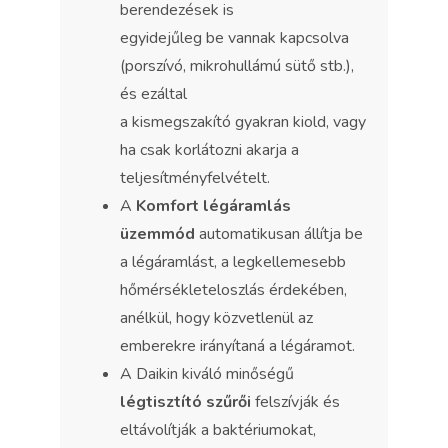
berendezések is
egyidejűleg be vannak kapcsolva
(porszívó, mikrohullámú sütő stb.),
és ezáltal
a kismegszakító gyakran kiold, vagy
ha csak korlátozni akarja a
teljesítményfelvételt.
A
Komfort légáramlás
üzemmód
automatikusan állítja be
a légáramlást, a legkellemesebb
hőmérsékleteloszlás érdekében,
anélkül, hogy közvetlenül az
emberekre irányítaná a légáramot.
A Daikin kiváló minőségű
légtisztító szűrői
felszívják és
eltávolítják a baktériumokat,