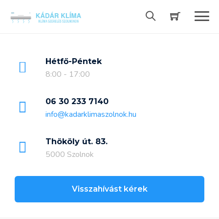
Skip
to
content
Hétfő-Péntek
8:00 - 17:00
06 30 233 7140
info@kadarklimaszolnok.hu
Thököly út. 83.
5000 Szolnok
Visszahívást kérek